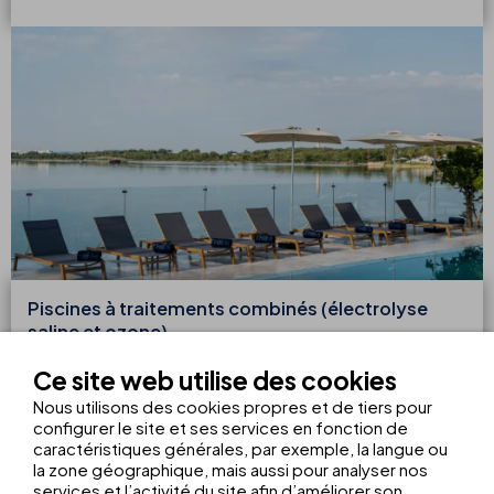
Piscines à traitements combinés (électrolyse
saline et ozone)
Nos piscines sont traitées à l’aide d’un système de
Ce site web utilise des cookies
désinfection innovant et pionnier, beaucoup plus durable,
Nous utilisons des cookies propres et de tiers pour
écologique et naturel : il ne produit pas de déchets et ne
configurer le site et ses services en fonction de
cause pas d’allergies ni d’irritations. Ce choix renforce notre
caractéristiques générales, par exemple, la langue ou
la zone géographique, mais aussi pour analyser nos
engagement à l’égard de l’environnement et nous permet
services et l’activité du site afin d’améliorer son