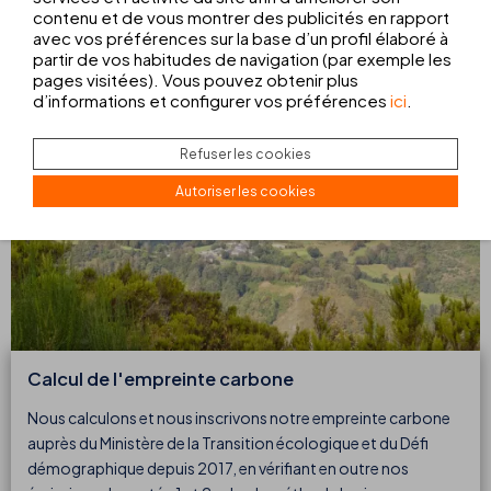
d’offrir une expérience de baignade saine et respectueuse de
contenu et de vous montrer des publicités en rapport
la nature grâce à la suppression de produits chimiques,
avec vos préférences sur la base d’un profil élaboré à
comme le chlore.
partir de vos habitudes de navigation (par exemple les
pages visitées). Vous pouvez obtenir plus
d’informations et configurer vos préférences
ici
.
Refuser les cookies
Autoriser les cookies
Calcul de l'empreinte carbone
Nous calculons et nous inscrivons notre empreinte carbone
auprès du Ministère de la Transition écologique et du Défi
démographique depuis 2017, en vérifiant en outre nos