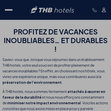
PROFITEZ DE VACANCES
INOUBLIABLES… ET DURABLES
!
Saviez-vous que, lorsque vous séjournez dans un établissement
THB hotels, votre seul souci est de profiter pleinement de
vacances inoubliables ? En effet, en choisissant nos hôtels, vous
vivrez une expérience unique, mais vous contribuerez aussi à la
préservation de l’environnement
.
À THB hotels, nous sommes fermement
attachés à œuvrer en
faveur de la durabilité
et nous nous efforçons constamment
de
minimiser notre impact environnemental
. Voici les actions
concrètes que nous avons mises en place pour y parvenir :