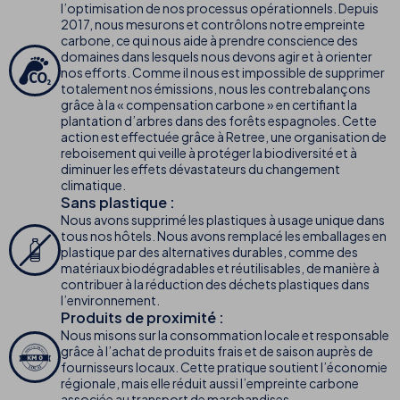
l’optimisation de nos processus opérationnels. Depuis
2017, nous mesurons et contrôlons notre empreinte
carbone, ce qui nous aide à prendre conscience des
domaines dans lesquels nous devons agir et à orienter
nos efforts. Comme il nous est impossible de supprimer
totalement nos émissions, nous les contrebalançons
grâce à la « compensation carbone » en certifiant la
plantation d’arbres dans des forêts espagnoles. Cette
action est effectuée grâce à Retree, une organisation de
reboisement qui veille à protéger la biodiversité et à
diminuer les effets dévastateurs du changement
climatique.
Sans plastique :
Nous avons supprimé les plastiques à usage unique dans
tous nos hôtels. Nous avons remplacé les emballages en
plastique par des alternatives durables, comme des
matériaux biodégradables et réutilisables, de manière à
contribuer à la réduction des déchets plastiques dans
l’environnement.
Produits de proximité :
Nous misons sur la consommation locale et responsable
grâce à l’achat de produits frais et de saison auprès de
fournisseurs locaux. Cette pratique soutient l’économie
régionale, mais elle réduit aussi l’empreinte carbone
associée au transport de marchandises.