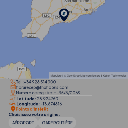
MapLibre
| ©
OpenStreetMap contributors
|
Kobalt Technologies
Tel.:
+34 928 514 900
florarecep@thbhotels.com
Numéro de registre: H-35/3/0069
Latitude:
28.924760
Longitude:
-13.674816
Points d'intérêt
Choisissez votre origine:
AÉROPORT
GARE ROUTIÈRE