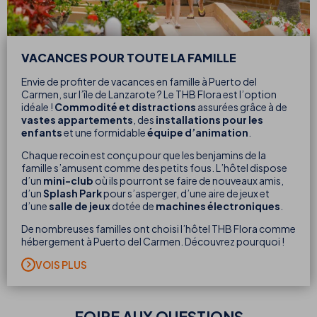
VACANCES POUR TOUTE LA FAMILLE
Envie de profiter de vacances en famille à Puerto del
Carmen, sur l’île de Lanzarote ? Le THB Flora est l’option
idéale !
Commodité et distractions
assurées grâce à de
vastes appartements
, des
installations pour les
enfants
et une formidable
équipe d’animation
.
Chaque recoin est conçu pour que les benjamins de la
famille s’amusent comme des petits fous. L’hôtel dispose
d’un
mini-club
où ils pourront se faire de nouveaux amis,
d’un
Splash Park
pour s’asperger, d’une aire de jeux et
d’une
salle de jeux
dotée de
machines électroniques
.
De nombreuses familles ont choisi l’hôtel THB Flora comme
hébergement à Puerto del Carmen. Découvrez pourquoi !
VOIS PLUS
FOIRE AUX QUESTIONS