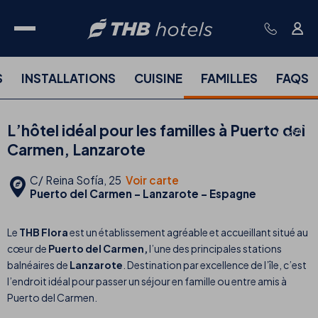
S
INSTALLATIONS
CUISINE
FAMILLES
FAQS
L’hôtel idéal pour les familles à Puerto del
Carmen, Lanzarote
C/ Reina Sofía, 25
Voir carte
Puerto del Carmen - Lanzarote - Espagne
Le
THB Flora
est un établissement agréable et accueillant situé au
cœur de
Puerto del Carmen,
l’une des principales stations
balnéaires de
Lanzarote
. Destination par excellence de l’île, c’est
l’endroit idéal pour passer un séjour en famille ou entre amis à
Puerto del Carmen.