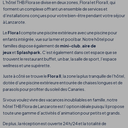
L’hôtel THB Flora se divise en deux zones, Flora I et Flora II, qui
forment un complexe offrant un ensemble de services et
d’installations conçues pour votre bien-être pendant votre séjour
à Lanzarote.
Le
Flora I
compte une piscine extérieure avec une piscine pour
enfants intégrée, vue sur la mer et pool bar. Notre hôtel pour
familles dispose également de
mini-club
,
aire de
jeux
et
Splashpark.
C’est également dans cet espace que se
trouvent le restaurant buffet, un bar, la salle de sport, l’espace
wellness et une supérette.
Juste à côté se trouve le
Flora II
, la zone la plus tranquille de l’hôtel,
dotée d’une piscine extérieure entourée de chaises longues et de
parasols pour profiter du soleil des Canaries.
Si vous voulez vivre des vacances inoubliables en famille, notre
hôtel THB Flora de Lanzarote est l’option idéale puisqu’il propose
toute une gamme d’activités d’animation pour petits et grands.
De plus, la réception est ouverte 24 h/24 et la totalité de