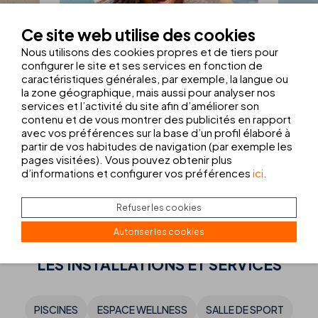
LANZAR
ÉTÉ
Ce site web utilise des cookies
VOTRE ÉTÉ COMMENCE
FORF
ES ET
Nous utilisons des cookies propres et de tiers pour
LANZ
CHEZ THB HOTELS AVEC
configurer le site et ses services en fonction de
10 % DE RÉDUCTION.
caractéristiques générales, par exemple, la langue ou
À P
la zone géographique, mais aussi pour analyser nos
services et l’activité du site afin d’améliorer son
10%
DE RÉDUCTION
contenu et de vous montrer des publicités en rapport
VOIR L'OFFRE
avec vos préférences sur la base d’un profil élaboré à
partir de vos habitudes de navigation (par exemple les
pages visitées). Vous pouvez obtenir plus
d’informations et configurer vos préférences
ici
.
VOIR TOUTES LES OFFRES
Refuser les cookies
Autoriser les cookies
LES
INSTALLATIONS ET SERVICES
PISCINES
ESPACE WELLNESS
SALLE DE SPORT