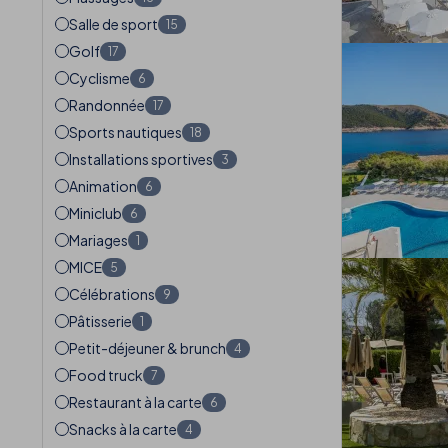
Salle de sport
15
Golf
17
Cyclisme
6
Randonnée
17
Sports nautiques
18
Installations sportives
3
Animation
6
Miniclub
6
Mariages
1
MICE
5
Célébrations
9
Pâtisserie
1
Petit-déjeuner & brunch
4
Food truck
7
Restaurant à la carte
6
Snacks à la carte
4