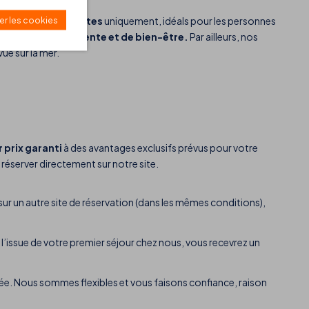
ements pour adultes
uniquement, idéals pour les personnes
er les cookies
ur synonyme de
détente et de bien-être.
Par ailleurs, nos
ue sur la mer.
r prix garanti
à des avantages exclusifs prévus pour votre
 réserver directement sur notre site.
 sur un autre site de réservation (dans les mêmes conditions),
l’issue de votre premier séjour chez nous, vous recevrez un
rivée. Nous sommes flexibles et vous faisons confiance, raison