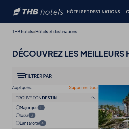
HÔTELS ET DESTINATIONS
O
THB hotels
Hôtels et destinations
DÉCOUVREZ LES
MEILLEURS 
FILTRER PAR
TROUVE TON
DESTIN
Majorque
11
Ibiza
3
Lanzarote
4