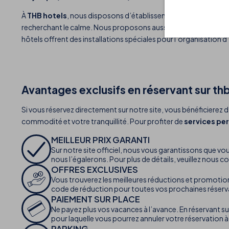
À
THB hotels
, nous disposons d’établissements conçus pour t
recherchant le calme. Nous proposons aussi des hôtels parfait
hôtels offrent des installations spéciales pour l’organisation d’
Avantages exclusifs en réservant sur t
Si vous réservez directement sur notre site, vous bénéficierez d
commodité et votre tranquillité. Pour profiter de
services pe
MEILLEUR PRIX GARANTI
Sur notre site officiel, nous vous garantissons que vou
nous l’égalerons. Pour plus de détails, veuillez nous c
OFFRES EXCLUSIVES
Vous trouverez les meilleures réductions et promotions
code de réduction pour toutes vos prochaines réserv
PAIEMENT SUR PLACE
Ne payez plus vos vacances à l’avance. En réservant sur
pour laquelle vous pourrez annuler votre réservation
PARKING