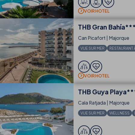
VOIR HOTEL
THB
Gran Bahía**
Can Picafort | Majorque
VUE SUR MER
RESTAURANT 
VOIR HOTEL
THB
Guya Playa**
Cala Ratjada | Majorque
VUE SUR MER
WELLNESS