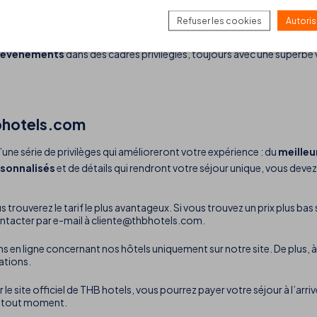
ous les types de voyageurs, allant des
hôtels familiau
x aux
héberg
Refuser les cookies
Autoris
s pour ceux qui souhaitent passer des
vacances actives
ou un séjo
événements
dans des cadres privilégiés, toujours avec une superbe v
hbhotels.com
’une série de privilèges qui amélioreront votre expérience : du
meilleu
rsonnalisés
et de détails qui rendront votre séjour unique, vous devez
s trouverez le tarif le plus avantageux. Si vous trouvez un prix plus bas
ontacter par e-mail à
cliente@thbhotels.com
.
 en ligne concernant nos hôtels uniquement sur notre site. De plus, à 
ations.
 le site officiel de THB hotels, vous pourrez payer votre séjour à l’ar
 à tout moment.