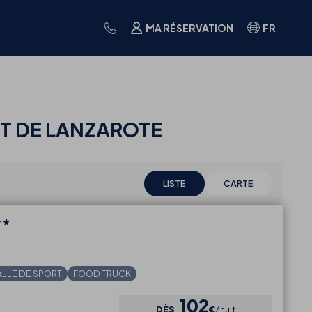
MA RÉSERVATION
FR
ET DE LANZAROTE
LISTE
CARTE
**
ALLE DE SPORT
FOOD TRUCK
102
DÈS
€
nuit