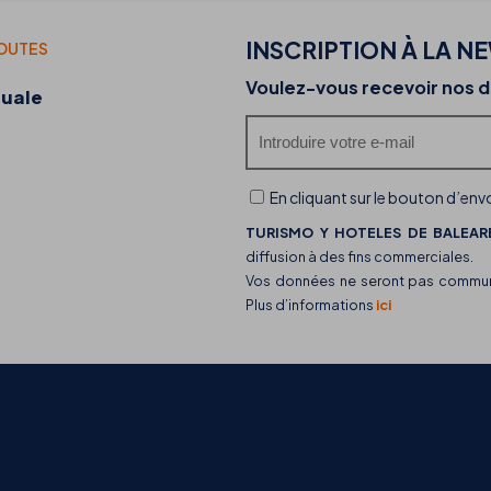
INSCRIPTION À LA N
TOUTES
20-07-2026
Voulez-vous recevoir nos d
duale
Découvrez les food trucks de THB hotels et leu
offre gastronomique
En cliquant sur le bouton d’envo
TURISMO Y HOTELES DE BALEARE
diffusion à des fins commerciales.
Vos données ne seront pas communiq
Plus d’informations
ici