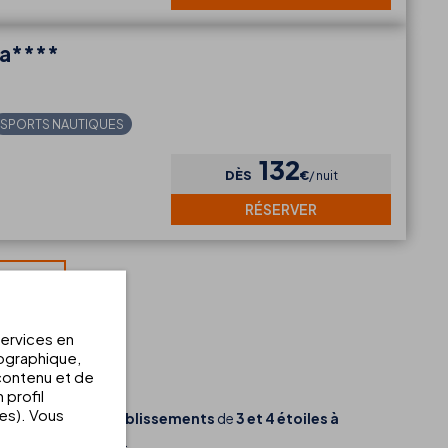
ja****
SPORTS NAUTIQUES
132
DÈS
€
nuit
RÉSERVER
S
services en
éographique,
 contenu et de
 profil
ées). Vous
ne
. Grâce à nos
établissements
de
3 et 4 étoiles à
t de l’Atlantique
.