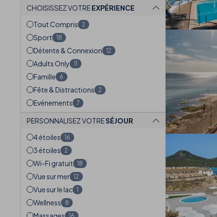
CHOISISSEZ VOTRE
EXPÉRIENCE
Tout Compris
2
Sport
18
Détente & Connexion
12
Adults Only
11
Famille
6
Fête & Distractions
2
Evénements
7
PERSONNALISEZ VOTRE
SÉJOUR
4 étoiles
16
3 étoiles
2
Wi-Fi gratuit
18
Vue sur mer
12
Vue sur le lac
1
Wellness
8
Massages
16