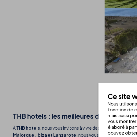
Ce site w
Nous utilison
fonction de c
THB hotels : les meilleures destination
mais aussi pou
vous montrer 
élaboré à par
À
THB hotels
, nous vous invitons à vivre des vacances uniques
pouvez obteni
Majorque, Ibiza et Lanzarote,
nous vous offrons l’opportuni