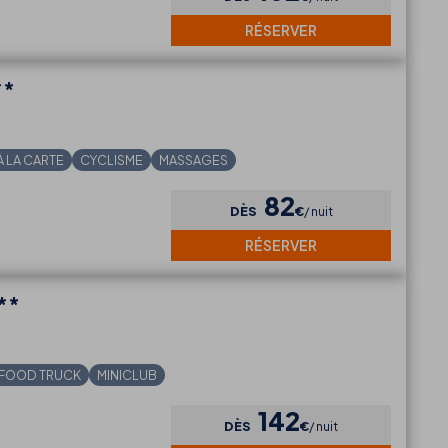
RÉSERVER
**
À LA CARTE
CYCLISME
MASSAGES
82
DÈS
€
nuit
RÉSERVER
**
FOOD TRUCK
MINICLUB
142
DÈS
€
nuit