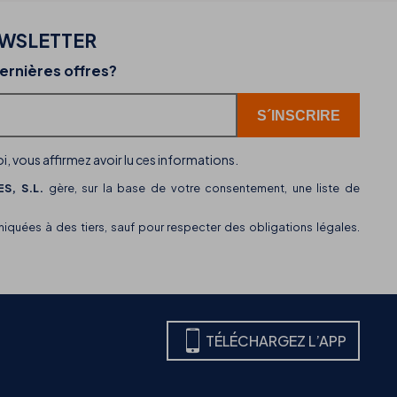
EWSLETTER
02-07-2026
ernières offres?
r
THB hotels intègre WhatsApp comme nouveau
canal de service client
i, vous affirmez avoir lu ces informations.
S, S.L.
gère, sur la base de votre consentement, une liste de
uées à des tiers, sauf pour respecter des obligations légales.
TÉLÉCHARGEZ L’APP