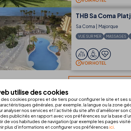
THB
Sa Coma Plat
Sa Coma | Majorque
VUE SUR MER
MASSAGES
VOIR HOTEL
VOIR TOUS LES HÔTEL
eb utilise des cookies
s des cookies propres et de tiers pour configurer le site et ses 
aractéristiques générales, par exemple, la langue ou la zone g
s de vacances d’Espagne
r analyser nos services et l’activité du site afin d’améliorer son
des publicités en rapport avec vos préférences sur la base d’un
tir de vos habitudes de navigation (par exemple les pages visit
 dans quelques-unes des destinations les plus paradisiaques d’
Espag
r plus d’informations et configurer vos préférences
ici
.
té de profiter de moments inoubliables au bord de la
Méditerranée e