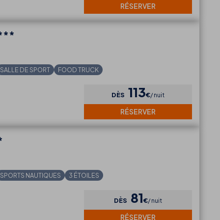
RÉSERVER
***
SALLE DE SPORT
FOOD TRUCK
113
DÈS
€
nuit
RÉSERVER
*
SPORTS NAUTIQUES
3 ÉTOILES
81
DÈS
€
nuit
RÉSERVER