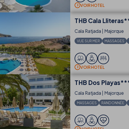
VOIR HOTEL
THB
Cala Lliteras*
Cala Ratjada | Majorque
VUE SUR MER
MASSAGES
VOIR HOTEL
THB
Dos Playas**
Cala Ratjada | Majorque
MASSAGES
RANDONNÉE
VOIR HOTEL