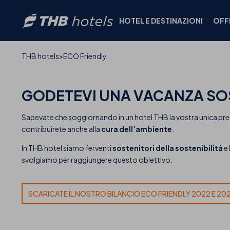
HOTEL E DESTINAZIONI
OFF
THB hotels
ECO Friendly
GODETEVI UNA VACANZA
SO
Sapevate che soggiornando in un hotel THB la vostra unica pre
contribuirete anche alla
cura dell’ambiente
.
In THB hotel siamo ferventi
sostenitori della sostenibilità
e
svolgiamo per raggiungere questo obiettivo:
SCARICATE IL NOSTRO BILANCIO ECO FRIENDLY 2022 E 20