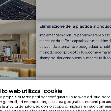
Eliminazione della plastica monous
Implementiamo misure per eliminare la plast
macchine da caffè a capsule con macchine da
utilizzando alternative biodegradabili o riutili
monodosi con prodotti sfusi, come le marmella
shampoo, riducendo sensibilmente l’utilizzo d
Piscine con trattamento combinato (
to web utilizza i cookie
Le nostre piscine sono trattate con un tratt
propri e di terze parti per configurare il sito web ed i suoi servi
sostenibile, ecologico e naturale: non generan
he generali, ad esempio: lingua o area geografica, nonché per anal
scelta rafforza il nostro impegno per l'ambi
 e le attività del sito web con lo scopo di migliorare il suo conten
natura eliminando l'uso di sostanze chimiche,
blicità adeguate alle vostre preferenze sulla base di un profilo e