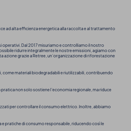
occe ad alta efficienza energetica alla raccolta e al trattamento
i operativi. Dal 2017 misuriamo e controlliamo il nostro
mpossibile ridurre integralmente le nostre emissioni, agiamo con
a azione grazie a Retree, un’organizzazione di riforestazione
i, come materiali biodegradabili e riutilizzabili, contribuendo
a pratica non solo sostiene l’economia regionale, ma riduce
zzati per controllare il consumo elettrico. Inoltre, abbiamo
za e pratiche di consumo responsabile, riducendo così le