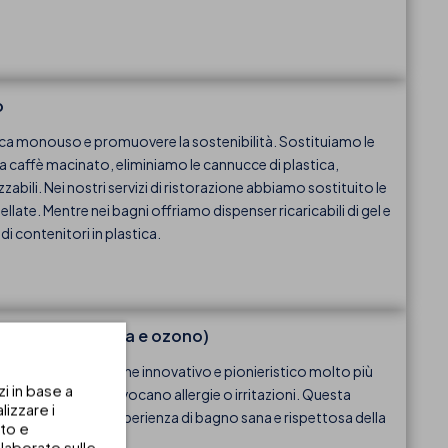
o
ica monouso e promuovere la sostenibilità. Sostituiamo le
 caffè macinato, eliminiamo le cannucce di plastica,
zzabili. Nei nostri servizi di ristorazione abbiamo sostituito le
te. Mentre nei bagni offriamo dispenser ricaricabili di gel e
i contenitori in plastica.
elettrolisi salina e ozono)
amento di disinfezione innovativo e pionieristico molto più
zi in base a
o rifiuti e non provocano allergie o irritazioni. Questa
izzare i
ente, offrendo un'esperienza di bagno sana e rispettosa della
uto e
 come il cloro.
laborato sulle