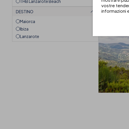
THB Lanzarote Beach
vostre tenden
informazioni 
DESTINO
Maiorca
Ibiza
Lanzarote