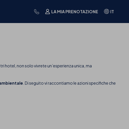
LA MIA PRENOTAZIONE
IT
i hotel, non solo vivrete un’esperienza unica, ma
o ambientale
. Di seguito vi raccontiamo le azioni specifiche che