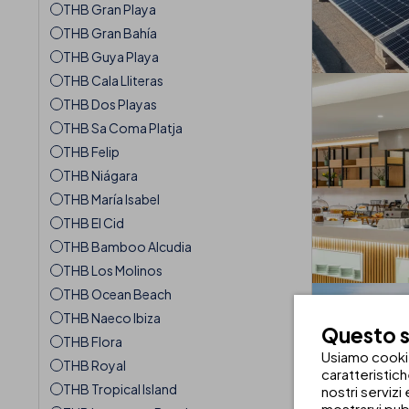
THB Gran Playa
THB Gran Bahía
THB Guya Playa
THB Cala Lliteras
THB Dos Playas
THB Sa Coma Platja
THB Felip
THB Niágara
THB María Isabel
THB El Cid
THB Bamboo Alcudia
THB Los Molinos
THB Ocean Beach
THB Naeco Ibiza
Questo si
THB Flora
Usiamo cookie 
THB Royal
caratteristic
THB Tropical Island
nostri servizi
mostrarvi pub