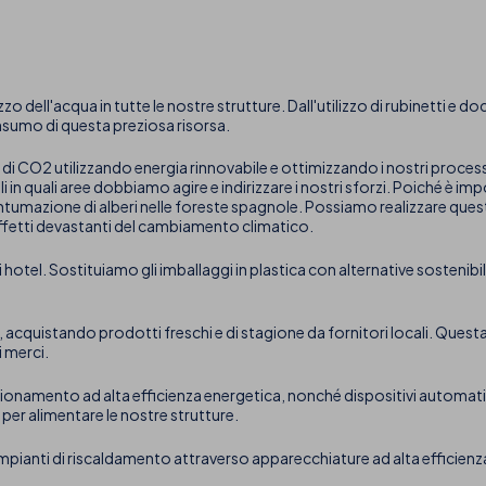
o dell'acqua in tutte le nostre strutture. Dall'utilizzo di rubinetti e d
nsumo di questa preziosa risorsa.
 di CO2 utilizzando energia rinnovabile e ottimizzando i nostri process
i in quali aree dobbiamo agire e indirizzare i nostri sforzi. Poiché è i
umazione di alberi nelle foreste spagnole. Possiamo realizzare quest
 effetti devastanti del cambiamento climatico.
hotel. Sostituiamo gli imballaggi in plastica con alternative sostenibil
cquistando prodotti freschi e di stagione da fornitori locali. Quest
 merci.
izionamento ad alta efficienza energetica, nonché dispositivi automati
per alimentare le nostre strutture.
 impianti di riscaldamento attraverso apparecchiature ad alta efficien