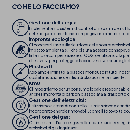
COME LO FACCIAMO?
Gestione dell'acqua:
Implementiamo sistemi di controllo, risparmio e riutilizz
delle acque domestiche, ci impegniamo a ridurre il co
Impronta ecologica:
Ci concentriamo sulla riduzione delle nostre emissioni
impatto ambientale, il che ci aiuta a essere consapevol
la famosa compensazione di CO2, certificando la piant
che lavora per proteggere la biodiversità e ridurre gli
Plastica 0:
Abbiamo eliminato la plastica monouso in tutti i nostri 
così alla riduzione dei rifiuti di plastica nell'ambiente.
Km0:
Ci impegniamo per un consumo locale e responsabile, a
anche l’impronta di carbonio associata al trasporto di
Gestione dell’elettricità:
Utilizziamo sistemi di controllo, illuminazione e cond
incorporato energie rinnovabili, come il fotovoltaico, 
Gestione del gas:
Ottimizziamo l’uso del gas nelle nostre cucine e negli
emissioni di gas inquinanti.