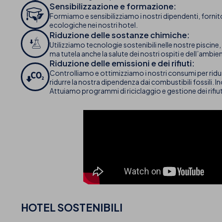
Sensibilizzazione e formazione:
Formiamo e sensibilizziamo i nostri dipendenti, forni
ecologiche nei nostri hotel.
Riduzione delle sostanze chimiche:
Utilizziamo tecnologie sostenibili nelle nostre piscine, 
ma tutela anche la salute dei nostri ospiti e dell’ambie
Riduzione delle emissioni e dei rifiuti:
Controlliamo e ottimizziamo i nostri consumi per ridurre
ridurre la nostra dipendenza dai combustibili fossili. 
Attuiamo programmi di riciclaggio e gestione dei rifiuti, 
HOTEL SOSTENIBILI