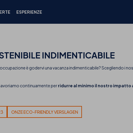
ERTE
ESPERIENZE
STENIBILE INDIMENTICABILE
occupazione è godervi una vacanza indimenticabile? Scegliendo i nostr
 lavoriamo continuamente per
ridurre al minimo il nostro impatt
23
ONZE ECO-FRIENDLY VERSLAGEN