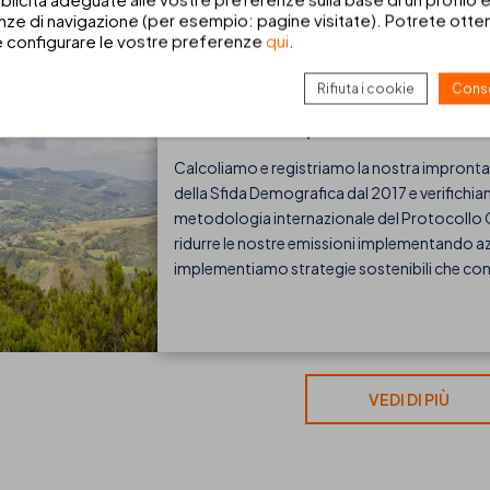
ze di navigazione (per esempio: pagine visitate). Potrete ottene
e configurare le vostre preferenze
qui
.
Rifiuta i cookie
Conse
Calcolo dell'impronta di carbonio
Calcoliamo e registriamo la nostra impronta d
della Sfida Demografica dal 2017 e verifichia
metodologia internazionale del Protocollo GH
ridurre le nostre emissioni implementando azi
implementiamo strategie sostenibili che cont
VEDI DI PIÙ