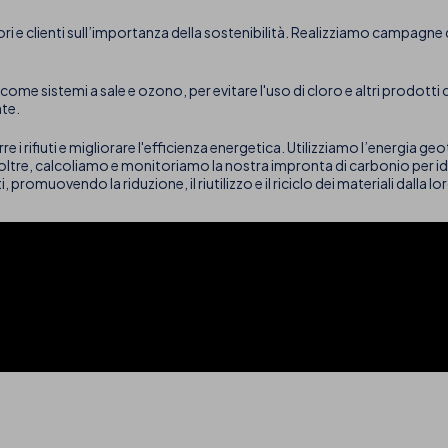
tori e clienti sull’importanza della sostenibilità. Realizziamo campa
come sistemi a sale e ozono, per evitare l'uso di cloro e altri prodotti 
nte.
 i rifiuti e migliorare l'efficienza energetica. Utilizziamo l’energia geo
Inoltre, calcoliamo e monitoriamo la nostra impronta di carbonio per ide
promuovendo la riduzione, il riutilizzo e il riciclo dei materiali dalla lo