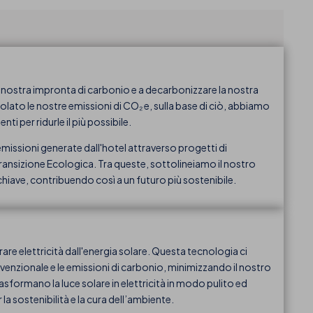
 nostra impronta di carbonio e a decarbonizzare la nostra
olato le nostre emissioni di CO₂ e, sulla base di ciò, abbiamo
 per ridurle il più possibile.
issioni generate dall'hotel attraverso progetti di
Transizione Ecologica. Tra queste, sottolineiamo il nostro
chiave, contribuendo così a un futuro più sostenibile.
are elettricità dall'energia solare. Questa tecnologia ci
venzionale e le emissioni di carbonio, minimizzando il nostro
asformano la luce solare in elettricità in modo pulito ed
a sostenibilità e la cura dell’ambiente.