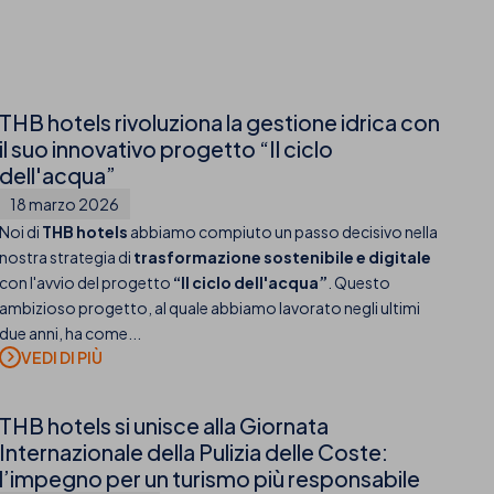
THB hotels rivoluziona la gestione idrica con
il suo innovativo progetto “Il ciclo
dell'acqua”
18 marzo 2026
Noi di
THB hotels
abbiamo compiuto un passo decisivo nella
nostra strategia di
trasformazione sostenibile e digitale
con l'avvio del progetto
“Il ciclo dell'acqua”
. Questo
ambizioso progetto, al quale abbiamo lavorato negli ultimi
due anni, ha come...
THB hotels si unisce alla Giornata
Internazionale della Pulizia delle Coste:
l’impegno per un turismo più responsabile