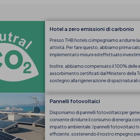
Hotel a zero emissioni di carbonio
Presso THB hotels ci impegniamo a ridurre la
attività. Per fare questo, abbiamo prima calc
implementato misure ed effettuato investimenti
Inoltre, abbiamo compensato il 100% delle em
assorbimento certificati dal Ministero della 
sostegno alla rigenerazione di spazi naturali 
Pannelli fotovoltaici
Disponiamo di pannelli fotovoltaici per gener
consente di ridurre il consumo di energia con
impatto ambientale. I pannelli fotovoltaici tr
efficiente, sostenendo il nostro impegno per l