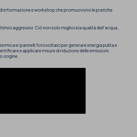
gne di informazione e workshop che promuovono le pratiche
chimici aggressivi. Ciò non solo migliora la qualità dell’acqua,
termica e i pannelli fotovoltaici per generare energia pulita e
ntificare e applicare misure di riduzione delle emissioni.
ro origine.