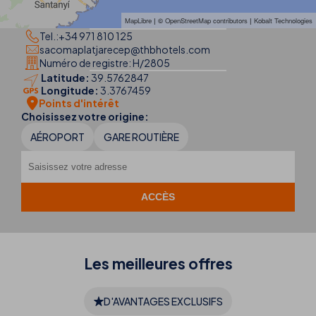
MapLibre
| ©
OpenStreetMap contributors
|
Kobalt Technologies
Tel.:
+34 971 810 125
sacomaplatjarecep@thbhotels.com
Numéro de registre: H/2805
Latitude:
39.5762847
Longitude:
3.3767459
Points d'intérêt
Choisissez votre origine:
AÉROPORT
GARE ROUTIÈRE
Les meilleures
offres
D'AVANTAGES EXCLUSIFS