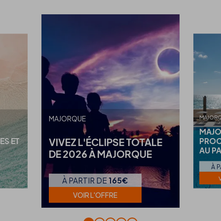
MAJOR
MAJORQUE
MAJO
ES ET
PROC
VIVEZ L'ÉCLIPSE TOTALE
AU P
DE 2026 À MAJORQUE
À 
À PARTIR DE
165€
VOIR L'OFFRE