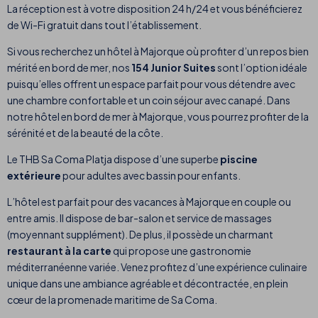
La réception est à votre disposition 24 h/24 et vous bénéficierez
de Wi-Fi gratuit dans tout l’établissement.
Si vous recherchez un hôtel à Majorque où profiter d’un repos bien
mérité en bord de mer, nos
154 Junior Suites
sont l’option idéale
puisqu’elles offrent un espace parfait pour vous détendre avec
une chambre confortable et un coin séjour avec canapé. Dans
notre hôtel en bord de mer à Majorque, vous pourrez profiter de la
sérénité et de la beauté de la côte.
Le THB Sa Coma Platja dispose d’une superbe
piscine
extérieure
pour adultes avec bassin pour enfants.
L’hôtel est parfait pour des vacances à Majorque en couple ou
entre amis. Il dispose de bar-salon et service de massages
(moyennant supplément). De plus, il possède un charmant
restaurant à la carte
qui propose une gastronomie
méditerranéenne variée. Venez profitez d’une expérience culinaire
unique dans une ambiance agréable et décontractée, en plein
cœur de la promenade maritime de Sa Coma.