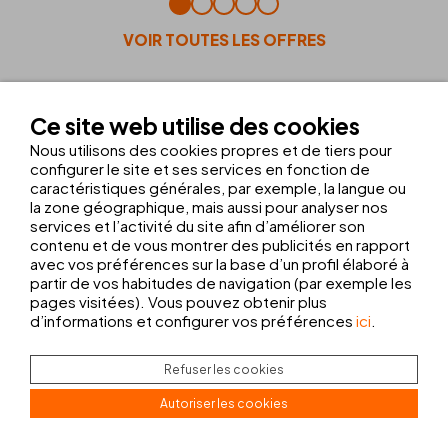
VOIR TOUTES LES OFFRES
Ce site web utilise des cookies
LES
INSTALLATIONS ET SERVICES
Nous utilisons des cookies propres et de tiers pour
configurer le site et ses services en fonction de
caractéristiques générales, par exemple, la langue ou
PISCINE EXTÉRIEURE ET TERRASSE
SOLARIUM
la zone géographique, mais aussi pour analyser nos
services et l’activité du site afin d’améliorer son
MASSAGES
contenu et de vous montrer des publicités en rapport
avec vos préférences sur la base d’un profil élaboré à
partir de vos habitudes de navigation (par exemple les
pages visitées). Vous pouvez obtenir plus
d’informations et configurer vos préférences
ici
.
Refuser les cookies
Autoriser les cookies