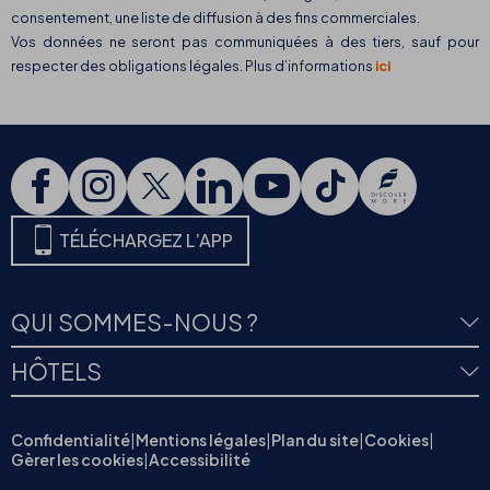
consentement, une liste de diffusion à des fins commerciales.
Vos données ne seront pas communiquées à des tiers, sauf pour
respecter des obligations légales. Plus d’informations
ici
TÉLÉCHARGEZ L’APP
QUI SOMMES-NOUS ?
HÔTELS
Confidentialité
|
Mentions légales
|
Plan du site
|
Cookies
|
Gèrer les cookies
|
Accessibilité