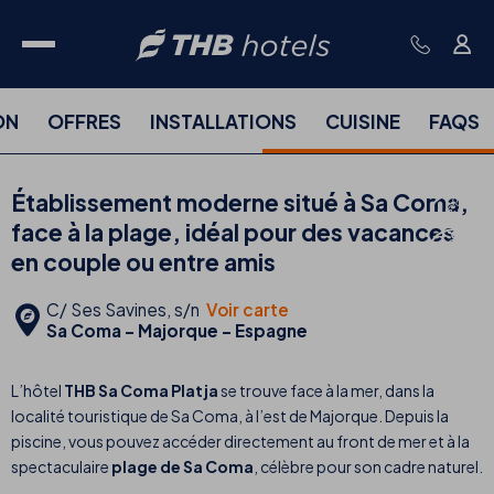
ON
OFFRES
INSTALLATIONS
CUISINE
FAQS
Établissement moderne situé à Sa Coma,
face à la plage, idéal pour des vacances
en couple ou entre amis
C/ Ses Savines, s/n
Voir carte
Sa Coma - Majorque - Espagne
L’hôtel
THB Sa Coma Platja
se trouve face à la mer, dans la
localité touristique de Sa Coma, à l’est de Majorque. Depuis la
piscine, vous pouvez accéder directement au front de mer et à la
spectaculaire
plage de Sa Coma
, célèbre pour son cadre naturel.