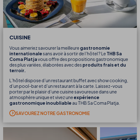
CUISINE
Vous aimeriez savourer la meilleure
gastronomie
internationale
sans avoir à sortir de l’hôtel ? Le
THB Sa
Coma Platja
vous offre des propositions gastronomique
des plus variées, élaborées avec des
produits frais et du
terroir.
L’hôtel dispose d’un restaurant buffet avec show cooking,
d’un pool-bar et d’un restaurant à la carte. Laissez-vous
porter par le plaisir d’une cuisine savoureuse dans une
atmosphère unique et vivez une
expérience
gastronomique inoubliable
au THB Sa Coma Platja.
SAVOUREZ NOTRE GASTRONOMIE