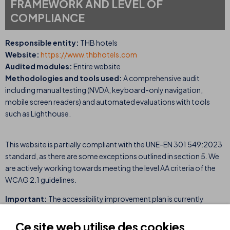
FRAMEWORK AND LEVEL OF
COMPLIANCE
Responsible entity:
THB hotels
Website:
https://www.thbhotels.com
Audited modules:
Entire website
Methodologies and tools used:
A comprehensive audit
including manual testing (NVDA, keyboard-only navigation,
mobile screen readers) and automated evaluations with tools
such as Lighthouse.
This website is partially compliant with the UNE-EN 301 549:2023
standard, as there are some exceptions outlined in section 5. We
are actively working towards meeting the level AA criteria of the
WCAG 2.1 guidelines.
Important:
The accessibility improvement plan is currently
underway, and this list will be updated as changes are
implemented.
Ce site web utilise des cookies