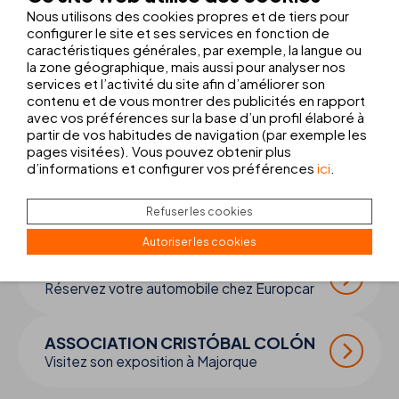
Nous utilisons des cookies propres et de tiers pour
First published:
February 2026
configurer le site et ses services en fonction de
caractéristiques générales, par exemple, la langue ou
la zone géographique, mais aussi pour analyser nos
services et l’activité du site afin d’améliorer son
contenu et de vous montrer des publicités en rapport
COMPLÉTER VOTRE
VOYAGE
avec vos préférences sur la base d’un profil élaboré à
partir de vos habitudes de navigation (par exemple les
pages visitées). Vous pouvez obtenir plus
d’informations et configurer vos préférences
ici
.
TRANSFERT + RANDONNÉES
Réservez votre transfert et vos
Refuser les cookies
randonnées
Autoriser les cookies
LOUEZ UNE VOITURE
Réservez votre automobile chez Europcar
ASSOCIATION CRISTÓBAL COLÓN
Visitez son exposition à Majorque