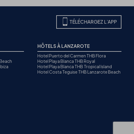
TÉLÉCHARGEZ L’APP
HÔTELS À LANZAROTE
Hotel Puerto del Carmen THB Flora
 Beach
Hotel Playa Blanca THB Royal
biza
Hotel Playa Blanca THB Tropical Island
Hotel Costa Teguise THB Lanzarote Beach