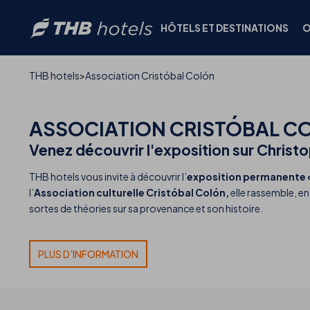
HÔTELS ET DESTINATIONS
O
THB hotels
Association Cristóbal Colón
ASSOCIATION
CRISTÓBAL C
Venez découvrir l'exposition sur Chris
THB hotels vous invite à découvrir l’
exposition permanente 
l’
Association culturelle Cristóbal Colón,
elle rassemble, en
sortes de théories sur sa provenance et son histoire.
PLUS D'INFORMATION