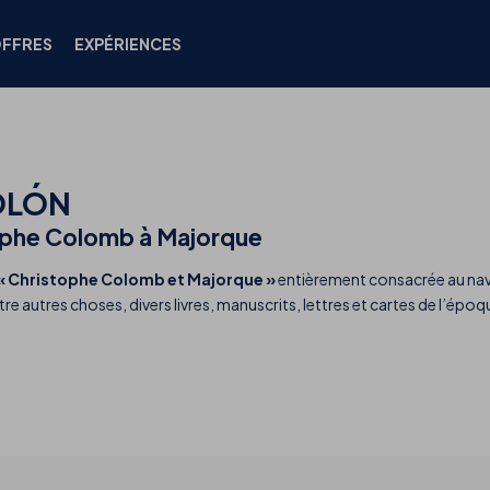
FFRES
EXPÉRIENCES
OLÓN
tophe Colomb à Majorque
« Christophe Colomb et Majorque »
entièrement consacrée au navi
tre autres choses, divers livres, manuscrits, lettres et cartes de l’é