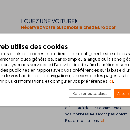
LOUEZ UNE VOITURE
Réservez votre automobile chez Europcar
eb utilise des cookies
INSCRIPTION À LA N
TOUTES
s des cookies propres et de tiers pour configurer le site et ses 
aractéristiques générales, par exemple, la langue ou la zone g
20-07-2026
Voulez-vous recevoir nos d
r analyser nos services et l’activité du site afin d’améliorer son
duale
Découvrez les food trucks de THB hotels et leu
des publicités en rapport avec vos préférences sur la base d’un
offre gastronomique
tir de vos habitudes de navigation (par exemple les pages visit
r plus d’informations et configurer vos préférences
ici
.
En cliquant sur le bouton d’envo
Refuser les cookies
Autoris
TURISMO Y HOTELES DE BALEARE
diffusion à des fins commerciales.
Vos données ne seront pas communiq
Plus d’informations
ici