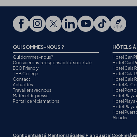
QUI SOMMES-NOUS ?
HÔTELS À
Qui dommes-nous?
Hotel Can P
Considérons la responsabilité sociétale
Hotel Can P
ECO Friendly
Hotel Cala 
THB College
Hotel Cala R
Contact
Hotel Cala 
Actualités
Hotel Sa C
Travailler avec nous
Hotel Porto
Matériel de presse
Hotel Playa
Portail de réclamations
Hotel Playa 
Hotel Playa 
Hotel Puer
Alcudia
Confidentialité
|
Mentions légales
|
Plan du site
|
Cookies
|
Gè