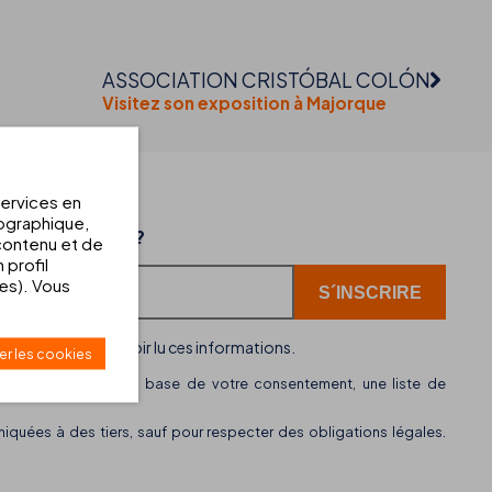
ASSOCIATION CRISTÓBAL COLÓN
Visitez son exposition à Majorque
EWSLETTER
services en
éographique,
02-07-2026
ernières offres?
 contenu et de
r
THB hotels intègre WhatsApp comme nouveau
 profil
canal de service client
ées). Vous
i, vous affirmez avoir lu ces informations.
er les cookies
S, S.L.
gère, sur la base de votre consentement, une liste de
uées à des tiers, sauf pour respecter des obligations légales.