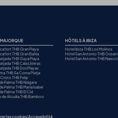
 MAJORQUE
HÔTELS À IBIZA
icafort THB Gran Playa
Hotel Ibiza THB Los Molinos
icafort THB Gran Bahía
Hotel San Antonio THB Ocean
Ratjada THB Guya Playa
Hotel San Antonio THB Naeco I
atjada THB Cala Lliteras
Ratjada THB Dos Playas
oma THB Sa Coma Platja
 Cristo THB Felip
 de Palma THB Niágara
de Palma THB María Isabel
de Palma THB El Cid
to de Alcudia THB Bamboo
rer les cookies
|
Accessibilité