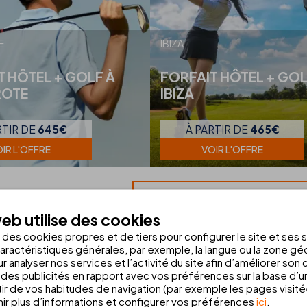
E
IBIZA
T HÔTEL + GOLF À
FORFAIT HÔTEL + GOL
ROTE
IBIZA
RTIR DE
645€
À PARTIR DE
465€
IR L'OFFRE
VOIR L'OFFRE
VOIR TOUTES LES OFFRES 
eb utilise des cookies
s des cookies propres et de tiers pour configurer le site et ses 
aractéristiques générales, par exemple, la langue ou la zone g
acances au meilleur Prix
r analyser nos services et l’activité du site afin d’améliorer son
des publicités en rapport avec vos préférences sur la base d’un
tir de vos habitudes de navigation (par exemple les pages visit
 inoubliables au meilleur prix :
Majorque
,
Ibiza
et
Lanzarote
. C’es
r plus d’informations et configurer vos préférences
ici
.
r en notre compagnie.