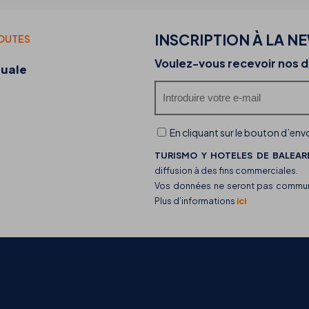
INSCRIPTION À LA N
TOUTES
20-07-2026
Voulez-vous recevoir nos d
duale
Découvrez les food trucks de THB hotels et leu
offre gastronomique
En cliquant sur le bouton d’envo
TURISMO Y HOTELES DE BALEARE
diffusion à des fins commerciales.
Vos données ne seront pas communiq
Plus d’informations
ici