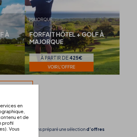
MAJORQUE
F À
FORFAIT HÔTEL + GOLF À
MAJORQUE
À PARTIR DE
425€
VOIR L'OFFRE
ACCUEIL
services en
éographique,
 contenu et de
 profil
ées). Vous
t pourquoi nous avons préparé une sélection
d’offres