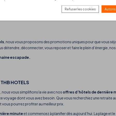
r vous ressourcer, des vacances en famille ou entre amis, vous trou
Refuser les cookies
Autoris
els
, nous vous proposons des promotions uniques pour que vous séjo
vous détendre, déconnecter, vous reposer et faire le plein d’énergie, n
chaine escapade.
 THB HOTELS
s
, nous vous simplifions la vie avec nos
offres d’hôtels de dernière 
 ce voyage dont vous avez besoin. Que vous recherchiez une retraite a
vous pourrez profiter au meilleur prix.
rnière minute
et commencez à planifier dès aujourd’hui. La plage et le 