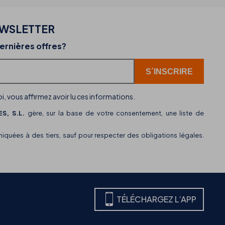
EWSLETTER
02-07-2026
ernières offres?
r
THB hotels intègre WhatsApp comme nouveau
canal de service client
i, vous affirmez avoir lu ces informations.
S, S.L.
gère, sur la base de votre consentement, une liste de
uées à des tiers, sauf pour respecter des obligations légales.
TÉLÉCHARGEZ L’APP