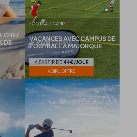
FOOTBALL CAMP
E CHEZ
VACANCES AVEC CAMPUS DE
% DE
FOOTBALL À MAJORQUE
À PARTIR DE
44€/JOUR
VOIR L'OFFRE