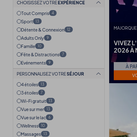
CHOISISSEZ VOTRE
EXPÉRIENCE
Tout Compris
4
Sport
13
MAJORQUE
Détente & Connexion
12
Adults Only
9
VIVEZ L
Famille
10
2026 À
Fête & Distractions
7
Evénements
9
À PA
PERSONNALISEZ VOTRE
SÉJOUR
VO
4 étoiles
13
3 étoiles
7
Wi-Fi gratuit
13
Vue sur mer
13
Vue sur le lac
6
Wellness
10
Massages
13