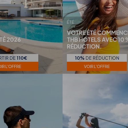
ÉTÉ
VOTRE ÉTÉ COMMENC
ÉTÉ 2026
THB HOTELS AVEC 10 
RÉDUCTION.
RTIR DE
110€
10%
DE RÉDUCTION
IR L'OFFRE
VOIR L'OFFRE