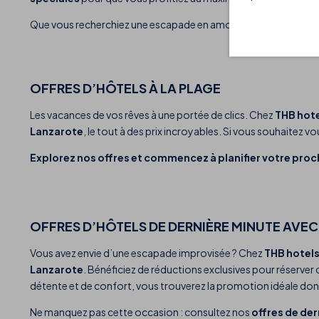
Que vous recherchiez une escapade en amoureux, un voyage pou
OFFRES D’HÔTELS À LA PLAGE
Les vacances de vos rêves à une portée de clics. Chez
THB hot
Lanzarote
, le tout à des prix incroyables. Si vous souhaitez 
Explorez nos offres et commencez à planifier votre pro
OFFRES D’HÔTELS DE DERNIÈRE MINUTE AVEC
Vous avez envie d’une escapade improvisée ? Chez
THB hotel
Lanzarote
. Bénéficiez de réductions exclusives pour réserver
détente et de confort, vous trouverez la promotion idéale dont 
Ne manquez pas cette occasion : consultez nos
offres de de