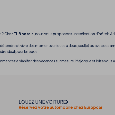
es ? Chez
THB hotels
, nous vous proposons une sélection d’hôtels Adul
 détendre et vivre des moments uniques à deux, seul(e) ou avec des a
adre idéal pour le repos.
mencez à planifier des vacances sur mesure. Majorque et Ibiza vous a
LOUEZ UNE VOITURE
Réservez votre automobile chez Europcar