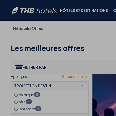
HÔTELS ET DESTINATIONS
O
THB hotels
Offres
Les meilleures
offres
FILTRER PAR
TROUVE TON
DESTIN
Majorque
8
Ibiza
4
Lanzarote
5