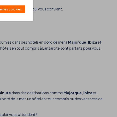
verez la promotion qui vous convient.
er les cookies
urniez dans des hôtels en bord de mer à
Majorque, Ibiza
et
os hôtels en tout compris à Lanzarote sont parfaits pour vous.
minute
dans des destinations comme
Majorque
,
Ibiza
et
u bord de la mer, un hôtel en tout compris ou des vacances de
soleil vous attendent !