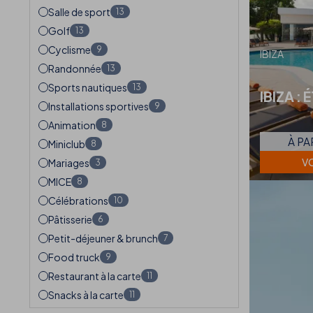
Salle de sport
13
Golf
13
Cyclisme
9
IBIZA
Randonnée
13
Sports nautiques
13
IBIZA : 
Installations sportives
9
Animation
8
À PA
Miniclub
8
VO
Mariages
3
MICE
8
Célébrations
10
Pâtisserie
6
Petit-déjeuner & brunch
7
Food truck
9
Restaurant à la carte
11
Snacks à la carte
11