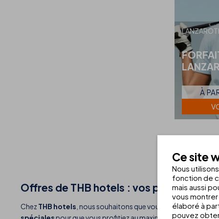
LANZAROT
FORFAI
LANZA
À PA
VO
Ce site w
Nous utilison
fonction de c
Offres de THB hotels : vos prochaines v
mais aussi pou
vous montrer 
élaboré à par
Chez
THB hotels
, nous souhaitons que vous viviez des vacances
pouvez obteni
spéciales
pour que vous profitiez au maximum de votre séjou