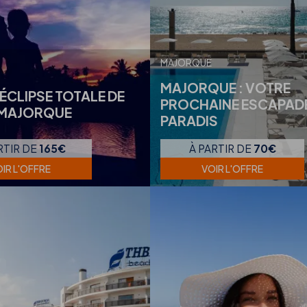
MAJORQUE
MAJORQUE : VOTRE
'ÉCLIPSE TOTALE DE
PROCHAINE ESCAPAD
 MAJORQUE
PARADIS
RTIR DE
165€
À PARTIR DE
70€
IR L'OFFRE
VOIR L'OFFRE