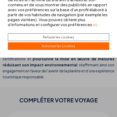
la
neutralité carbone : le THB Gran Playa, le THB Felip, le THB
contenu et de vous montrer des publicités en rapport
avec vos préférences sur la base d’un profil élaboré à
Bamboo Alcudia et le THB Ocean Beach
. Un résultat qui
partir de vos habitudes de navigation (par exemple les
témoigne de l’engagement solide de THB hotels en faveur d’un
pages visitées). Vous pouvez obtenir plus
tourisme plus responsable et respectueux de l’environnement.
d’informations et configurer vos préférences
ici
.
Grâce à cet ensemble de certifications, THB hotels garantit à ses
clients un séjour de qualité, mais leur assure aussi de contribuer à
Refuser les cookies
un modèle touristique plus durable.
Autoriser les cookies
La chaîne continue à travailler pour obtenir de nouvelles
certifications
et
poursuivre la mise en œuvre de mesures
réduisant son impact environnemental
, réaffirmant ainsi son
engagement en faveur de l’avenir de la planète et d’une expérience
touristique responsable.
COMPLÉTER VOTRE
VOYAGE