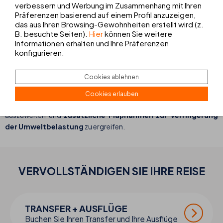
verbessern und Werbung im Zusammenhang mit Ihren
THB Felip, THB Bamboo Alcudia und THB Ocean Beach.
Präferenzen basierend auf einem Profil anzuzeigen,
Dieser Meilenstein beweist das feste Engagement von THB hotels
das aus Ihren Browsing-Gewohnheiten erstellt wird (z.
für einen verantwortungsvollen und umweltfreundlichen
B. besuchte Seiten).
Hier
können Sie weitere
Tourismus.
Informationen erhalten und Ihre Präferenzen
konfigurieren.
Dank dieser Zertifizierungen garantiert THB hotels seinen Kunden
nicht nur einen Aufenthalt von hoher Qualität, sondern auch die
Cookies ablehnen
Beruhigung, einen wichtigen Beitrag für ein nachhaltiges
Tourismus-Modell zu leisten.
Cookies erlauben
Die Kette arbeitet kontinuierlich daran, diese Zertifizierungen
auszuweiten und
zusätzliche Maßnahmen zur Verringerung
der Umweltbelastung
zu ergreifen.
VERVOLLSTÄNDIGEN SIE IHRE
REISE
TRANSFER + AUSFLÜGE
Buchen Sie Ihren Transfer und Ihre Ausflüge