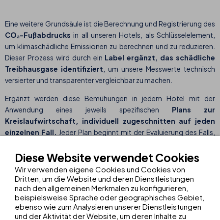
Eine weitere Grundsäule ist die Berechnung und Registrierung des
CO₂-Fußabdrucks
in all unseren Hotels, als Schlüsselelement,
um klimaschädliche Emissionen zu berechnen und zu reduzieren.
Dieser Prozess wird durch ein
Label ergänzt, das schädliche
Treibhausgase identifiziert
, um unsere Messwerte technisch
versierter und transparenter vergleichbar zu machen.
Ergänzt werden diese Bemühungen in jedem Hotel mit der
Anwendung eines jeweils spezifischen
Plans zur
Kreislaufwirtschaft, individuell zugeschnitten auf jeden
einzelnen Fall.
Jeder Plan beginnt mit der Evaluierung des Falls,
um so spezifische Maßnahmen ergreifen zu können, die an die
Realität des Hotels angepasst sind und auf diese Weise den
Diese Website verwendet Cookies
Umgang mit Ressourcen optimieren und das Recycling fördern.
Wir verwenden eigene Cookies und Cookies von
Dritten, um die Website und deren Dienstleistungen
nach den allgemeinen Merkmalen zu konfigurieren,
beispielsweise Sprache oder geographisches Gebiet,
Als Ergebnis dieser Bemühungen haben vier der Hotels unserer
ebenso wie zum Analysieren unserer Dienstleistungen
Kette bereits die
CO₂-Neutralität erreicht: THB Gran Playa,
und der Aktivität der Website, um deren Inhalte zu