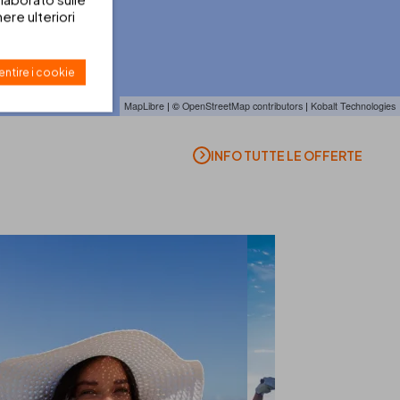
re ulteriori
ntire i cookie
MapLibre
| ©
OpenStreetMap contributors
|
Kobalt Technologies
INFO TUTTE LE OFFERTE