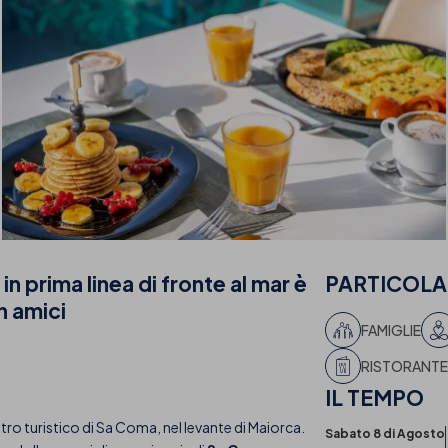
n prima linea di fronte al mar è
PARTICOLAR
n amici
FAMIGLIE
RISTORANTE 
IL
TEMPO
ntro turistico di Sa Coma, nel levante di Maiorca.
Sabato 8 di Agosto