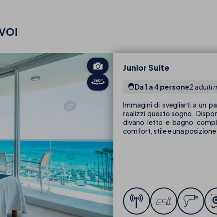
VOI
Junior Suite
Da 1 a 4 persone
2 adulti 
Immagini di svegliarti a un p
realizzi questo sogno. Disp
divano letto e bagno comple
comfort, stile e una posizione 