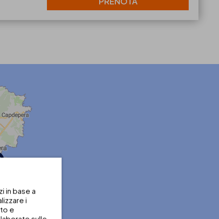
PRENOTA
zi in base a
izzare i
uto e
laborato sulle