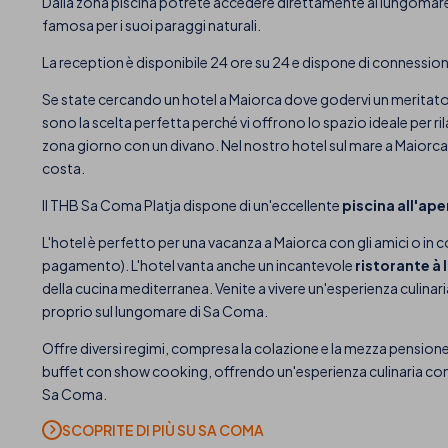
Dalla zona piscina potrete accedere direttamente al lungomare 
famosa per i suoi paraggi naturali.
La reception è disponibile 24 ore su 24 e dispone di connessione 
Se state cercando un hotel a Maiorca dove godervi un meritato r
sono la scelta perfetta perché vi offrono lo spazio ideale per r
zona giorno con un divano. Nel nostro hotel sul mare a Maiorca p
costa.
Il THB Sa Coma Platja dispone di un'eccellente
piscina all'ap
L'hotel è perfetto per una vacanza a Maiorca con gli amici o in 
pagamento). L'hotel vanta anche un incantevole
ristorante à 
della cucina mediterranea. Venite a vivere un'esperienza culinar
proprio sul lungomare di Sa Coma.
Offre diversi regimi, compresa la colazione e la mezza pensione. T
buffet con show cooking, offrendo un'esperienza culinaria comp
Sa Coma.
SCOPRITE DI PIÙ SU SA COMA