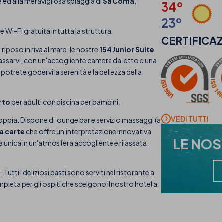
ed alla meravigliosa spiaggia di
Sa Coma
,
34º
23º
Wi-Fi gratuita in tutta la struttura.
CERTIFICAZ
iposo in riva al mare, le nostre
154 Junior Suite
ilassarvi, con un'accogliente camera da letto e una
otrete godervi la serenità e la bellezza della
erto
per adulti con piscina per bambini.
VEDI TUTTI
coppia. Dispone di lounge bar e servizio massaggi (a
la carte
che offre un'interpretazione innovativa
LE NO
ia unica in un'atmosfera accogliente e rilassata,
utti i deliziosi pasti sono serviti nel ristorante a
leta per gli ospiti che scelgono il nostro hotel a