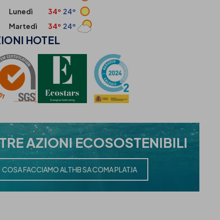
Lunedì
34º
24º
Martedì
34º
24º
IONI
HOTEL
STRE
AZIONI ECOSOSTENIBILI
COSA FACCIAMO AL
THB SA COMA PLATJA