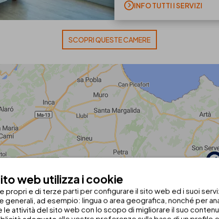
INFO TUTTI I SERVIZI
SCOPRI QUESTE CAMERE
to web utilizza i cookie
propri e di terze parti per configurare il sito web ed i suoi servi
he generali, ad esempio: lingua o area geografica, nonché per anal
 e le attività del sito web con lo scopo di migliorare il suo conten
blicità adeguate alle vostre preferenze sulla base di un profilo e