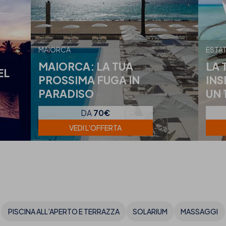
MAIORCA
ESTA
MAIORCA: LA TUA
LA 
EL
PROSSIMA FUGA IN
INS
PARADISO
UN 
DA
70€
VEDI L'OFFERTA
PISCINA ALL’APERTO E TERRAZZA
SOLARIUM
MASSAGGI