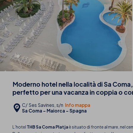
Moderno hotel nella località di Sa Coma, i
perfetto per una vacanza in coppia o co
C/ Ses Savines, s/n
Info mappa
Sa Coma - Maiorca - Spagna
L’hotel
THB Sa Coma Platja
è situato di fronte al mare, nel ce