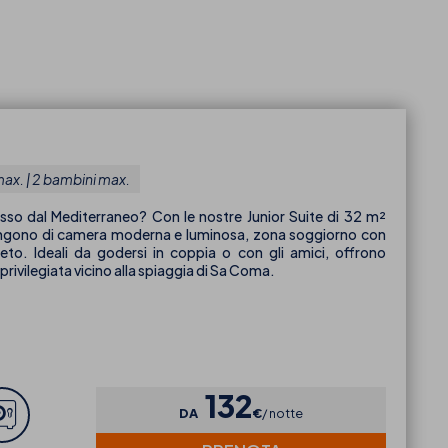
max. | 2 bambini max.
asso dal Mediterraneo? Con le nostre Junior Suite di 32 m²
ongono di camera moderna e luminosa, zona soggiorno con
to. Ideali da godersi in coppia o con gli amici, offrono
privilegiata vicino alla spiaggia di Sa Coma.
132
DA
€
notte