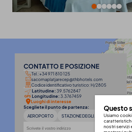
CONTATTO E POSIZIONE
Tel.:
+34 971 810 125
sacomaplatjarecep@thbhotels.com
Codice identificativo turistico: H/2805
Latitudine:
39.5762847
Longitudine:
3.3767459
Luoghi di interesse
Questo si
Scegliete il punto de partenza:
Usiamo cookie 
AEROPORTO
STAZIONE DEGLI AUTOBUS
caratteristic
nostri servizi
mostrarvi pub