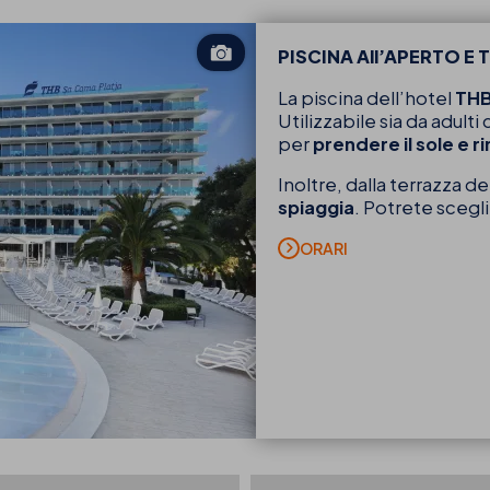
PISCINA All’APERTO E
La piscina dell’hotel
THB
Utilizzabile sia da adulti
per
prendere il sole e r
Inoltre, dalla terrazza d
spiaggia
. Potrete scegl
ORARI