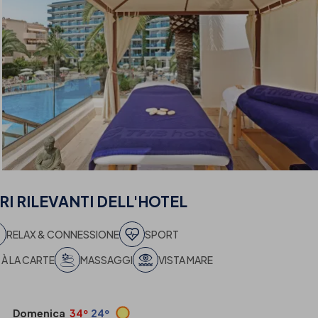
I RILEVANTI
DELL'HOTEL
RELAX & CONNESSIONE
SPORT
À LA CARTE
MASSAGGI
VISTA MARE
Domenica
34º
24º