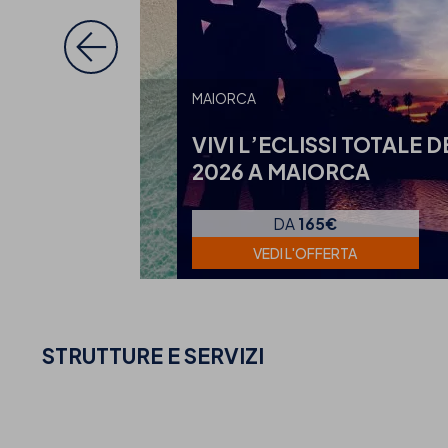
MAIORCA
CLUSIVA
VIVI L’ECLISSI TOTALE D
ALEARI E
2026 A MAIORCA
NTO
DA
165€
ERTA
VEDI L'OFFERTA
STRUTTURE E SERVIZI