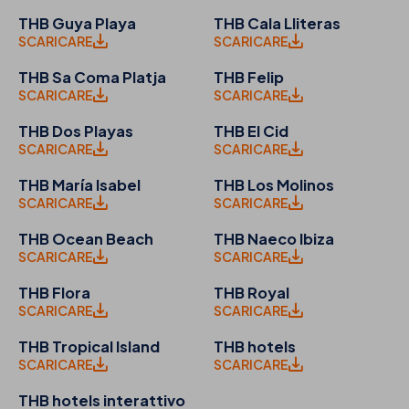
THB Guya Playa
THB Cala Lliteras
SCARICARE
SCARICARE
THB Sa Coma Platja
THB Felip
SCARICARE
SCARICARE
THB Dos Playas
THB El Cid
SCARICARE
SCARICARE
THB María Isabel
THB Los Molinos
SCARICARE
SCARICARE
THB Ocean Beach
THB Naeco Ibiza
SCARICARE
SCARICARE
THB Flora
THB Royal
SCARICARE
SCARICARE
THB Tropical Island
THB hotels
SCARICARE
SCARICARE
THB hotels interattivo