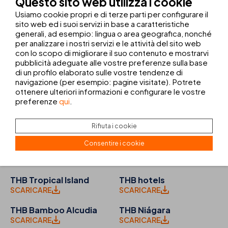
Questo sito web utilizza i cookie
SCARICARE
SCARICARE
Usiamo cookie propri e di terze parti per configurare il
sito web ed i suoi servizi in base a caratteristiche
THB Dos Playas
THB Sa Coma Platja
generali, ad esempio: lingua o area geografica, nonché
SCARICARE
SCARICARE
per analizzare i nostri servizi e le attività del sito web
con lo scopo di migliorare il suo contenuto e mostrarvi
THB Felip
THB El Cid
pubblicità adeguate alle vostre preferenze sulla base
SCARICARE
SCARICARE
di un profilo elaborato sulle vostre tendenze di
navigazione (per esempio: pagine visitate). Potrete
THB María Isabel
THB Los Molinos
ottenere ulteriori informazioni e configurare le vostre
SCARICARE
SCARICARE
preferenze
qui
.
THB Ocean Beach
THB Naeco Ibiza
Rifiuta i cookie
SCARICARE
SCARICARE
Consentire i cookie
THB Flora
THB Royal
SCARICARE
SCARICARE
THB Tropical Island
THB hotels
SCARICARE
SCARICARE
THB Bamboo Alcudia
THB Niágara
SCARICARE
SCARICARE