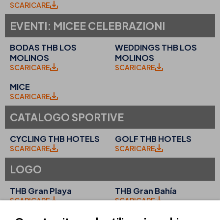
SCARICARE
EVENTI: MICEE CELEBRAZIONI
BODAS THB LOS
WEDDINGS THB LOS
MOLINOS
MOLINOS
SCARICARE
SCARICARE
MICE
SCARICARE
CATALOGO SPORTIVE
CYCLING THB HOTELS
GOLF THB HOTELS
SCARICARE
SCARICARE
LOGO
THB Gran Playa
THB Gran Bahía
SCARICARE
SCARICARE
THB Guya Playa
THB Cala Lliteras