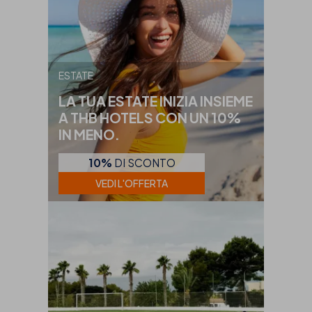
ESTATE
LA TUA ESTATE INIZIA INSIEME
A THB HOTELS CON UN 10%
IN MENO.
10%
DI SCONTO
VEDI L'OFFERTA