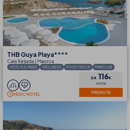
THB
Guya Playa****
Cala Ratjada | Maiorca
VISTE SUL MARE
WELLNESS
FOOD TRUCK
MINICLUB
116
DA
€
notte
PRENOTA
VEDI L'HOTEL