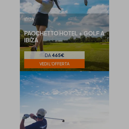
IBIZA
PACCHETTO HOTEL + GOLF A
IBIZA
DA
465€
VEDI L'OFFERTA