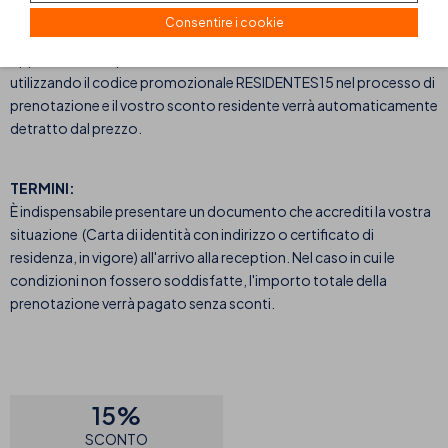
Ibiza.
Consentire i cookie
Residenti alle Canarie: sconti negli hotel di Lanzarote.
Approfittate di questo sconto esclusivo su thbhotels.com
utilizzando il codice promozionale RESIDENTES15 nel processo di
prenotazione e il vostro sconto residente verrà automaticamente
detratto dal prezzo.
TERMINI:
È indispensabile presentare un documento che accrediti la vostra
situazione (Carta di identità con indirizzo o certificato di
residenza, in vigore) all'arrivo alla reception. Nel caso in cui le
condizioni non fossero soddisfatte, l'importo totale della
prenotazione verrà pagato senza sconti.
15%
SCONTO