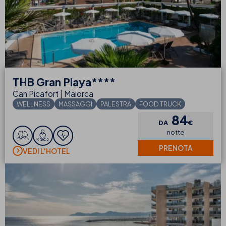
THB
Gran Playa****
Can Picafort | Maiorca
WELLNESS
MASSAGGI
PALESTRA
FOOD TRUCK
84
DA
€
notte
PRENOTA
VEDI L'HOTEL