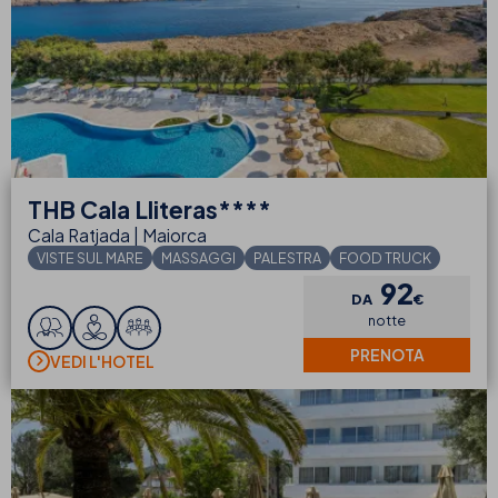
THB
Cala Lliteras****
Cala Ratjada | Maiorca
VISTE SUL MARE
MASSAGGI
PALESTRA
FOOD TRUCK
92
DA
€
notte
PRENOTA
VEDI L'HOTEL