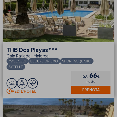
THB
Dos Playas***
Cala Ratjada | Maiorca
MASSAGGI
ESCURSIONISMO
SPORT ACQUATICI
3 STELLE
66
DA
€
notte
PRENOTA
VEDI L'HOTEL