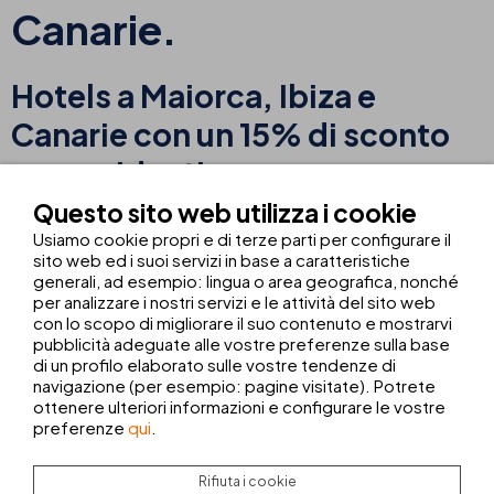
Canarie.
Hotels a Maiorca, Ibiza e
Canarie con un 15% di sconto
per residenti.
Questo sito web utilizza i cookie
Usiamo cookie propri e di terze parti per configurare il
sito web ed i suoi servizi in base a caratteristiche
Sempre vogliamo uscire, conoscere altre città e culture quando,
generali, ad esempio: lingua o area geografica, nonché
in realtà, viviamo nel paradiso e non abbiamo ancora finito di
per analizzare i nostri servizi e le attività del sito web
scoprirlo.
con lo scopo di migliorare il suo contenuto e mostrarvi
pubblicità adeguate alle vostre preferenze sulla base
Maiorca, Ibiza e Lanzarote hanno luoghi preziosi, gente
di un profilo elaborato sulle vostre tendenze di
meravigliosa ed una gastronomia ineguagliabile. Perché andare
navigazione (per esempio: pagine visitate). Potrete
lontano se abbiamo luoghi fantastici ai nostri piedi?
ottenere ulteriori informazioni e configurare le vostre
preferenze
qui
.
¡THB hotels offre, in esclusiva per residenti, uno sconto
del 15%
!
Residenti delle Isole Baleari: sconto negli hotel di Maiorca e
Rifiuta i cookie