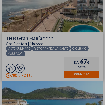
THB
Gran Bahía****
Can Picafort | Maiorca
VISTE SUL MARE
RISTORANTE À LA CARTE
CICLISMO
MASSAGGI
67
DA
€
notte
PRENOTA
VEDI L'HOTEL