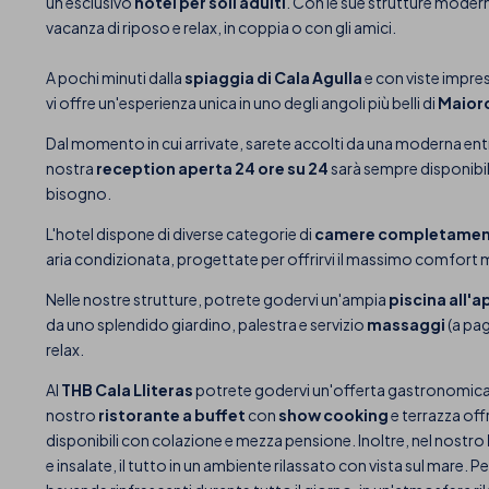
un esclusivo
hotel per soli adulti
. Con le sue strutture modern
vacanza di riposo e relax, in coppia o con gli amici.
A pochi minuti dalla
spiaggia di Cala Agulla
e con viste impre
vi offre un'esperienza unica in uno degli angoli più belli di
Maior
Dal momento in cui arrivate, sarete accolti da una moderna ent
nostra
reception aperta 24 ore su 24
sarà sempre disponibil
bisogno.
L'hotel dispone di diverse categorie di
camere completament
aria condizionata, progettate per offrirvi il massimo comfort m
Nelle nostre strutture, potrete godervi un'ampia
piscina all'a
da uno splendido giardino, palestra e servizio
massaggi
(a pa
relax.
Al
THB Cala Lliteras
potrete godervi un'offerta gastronomica c
nostro
ristorante a buffet
con
show cooking
e terrazza offr
disponibili con colazione e mezza pensione. Inoltre, nel nostro
e insalate, il tutto in un ambiente rilassato con vista sul mare. 