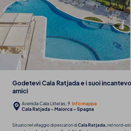
Godetevi Cala Ratjada e i suoi incantevol
amici
Avenida Cala Lliteras, 9
Info mappa
Cala Ratjada - Maiorca - Spagna
Situato nel villaggio di pescatori di
Cala Ratjada,
nel nord-est 