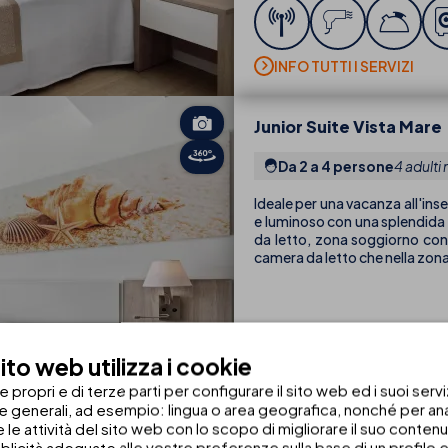
INFO TUTTI I SERVIZI
Junior Suite Vista Mare
Da 2 a 4 persone
4 adulti
Ideale per una vacanza all'inse
e luminoso con una splendida v
da letto, zona soggiorno con
camera da letto che nella zon
to web utilizza i cookie
propri e di terze parti per configurare il sito web ed i suoi servi
he generali, ad esempio: lingua o area geografica, nonché per anal
 e le attività del sito web con lo scopo di migliorare il suo conten
INFO TUTTI I SERVIZI
blicità adeguate alle vostre preferenze sulla base di un profilo e