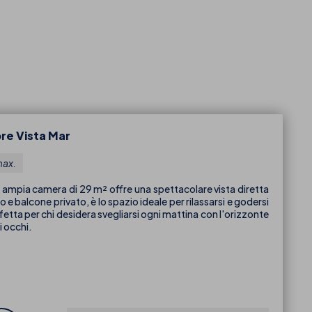
re Vista Mar
max.
a ampia camera di 29 m² offre una spettacolare vista diretta
 balcone privato, è lo spazio ideale per rilassarsi e godersi
tta per chi desidera svegliarsi ogni mattina con l'orizzonte
i occhi.