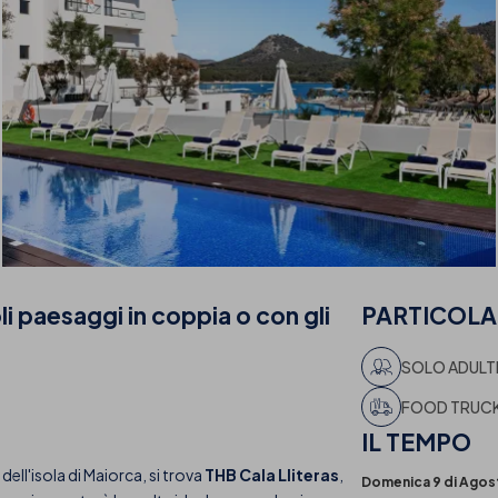
i paesaggi in coppia o con gli
PARTICOLAR
SOLO ADULT
FOOD TRUC
IL
TEMPO
dell'isola di Maiorca, si trova
THB Cala Lliteras
,
Domenica 9 di Agos