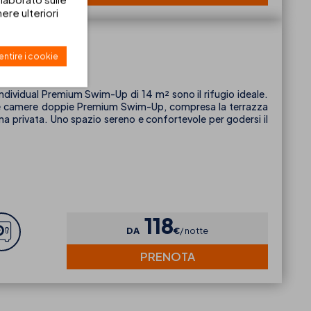
re ulteriori
-Up
ntire i cookie
Individual Premium Swim-Up di 14 m² sono il rifugio ideale.
elle camere doppie Premium Swim-Up, compresa la terrazza
ina privata. Uno spazio sereno e confortevole per godersi il
118
DA
€
notte
PRENOTA