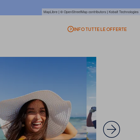
MapLibre
| ©
OpenStreetMap contributors
|
Kobalt Technologies
INFO TUTTE LE OFFERTE