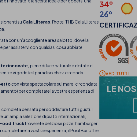
e e rinnovate, è la scelta ideale per godersi una
34º
26º
ssionanti su
Cala Lliteras
, l'hotel THB Cala Lliteras
CERTIFICAZ
ca.
rata con un'accogliente area salotto, dove la
e per assistervi con qualsiasi cosa abbiate
e rinnovate,
piene di luce naturale e dotate di
entre vi godete il paradiso che vi circonda.
VEDI TUTTI
perto
con vista spettacolare sul mare, circondata
LE NO
gamento) per completare la vostra esperienza di
ompleta pensata per soddisfare tutti i gusti. Il
e un'ampia selezione di piatti internazionali,
Food Truck
troverete deliziose pizze, hamburger
Per completare la vostra esperienza, il Pool Bar offre