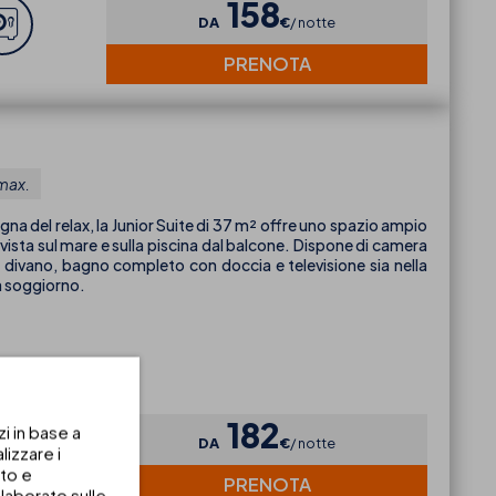
158
DA
€
notte
PRENOTA
 max.
gna del relax, la Junior Suite di 37 m² offre uno spazio ampio
ista sul mare e sulla piscina dal balcone. Dispone di camera
 divano, bagno completo con doccia e televisione sia nella
a soggiorno.
182
zi in base a
DA
€
notte
izzare i
uto e
PRENOTA
laborato sulle