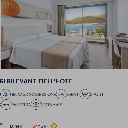
I RILEVANTI
DELL'HOTEL
I
RELAX & CONNESSIONE
EVENTI
SPORT
K
PALESTRA
VISTA MARE
to
Lunedì
34º
26º