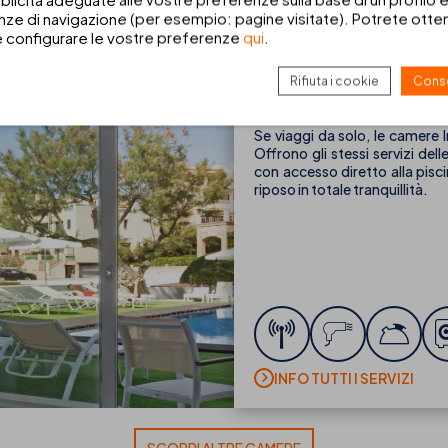
ze di navigazione (per esempio: pagine visitate). Potrete ottene
e configurare le vostre preferenze
qui
.
Singola Premium Swim
Rifiuta i cookie
Conse
1 persona
1 adulti max.
Se viaggi da solo, le camere 
Offrono gli stessi servizi d
con accesso diretto alla pisc
riposo in totale tranquillità.
INFO TUTTI I SERVIZI