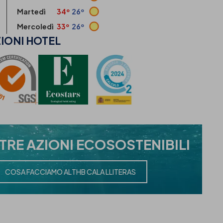
Martedì
34º
26º
Mercoledì
33º
26º
IONI
HOTEL
STRE
AZIONI ECOSOSTENIBILI
COSA FACCIAMO AL
THB CALA LLITERAS