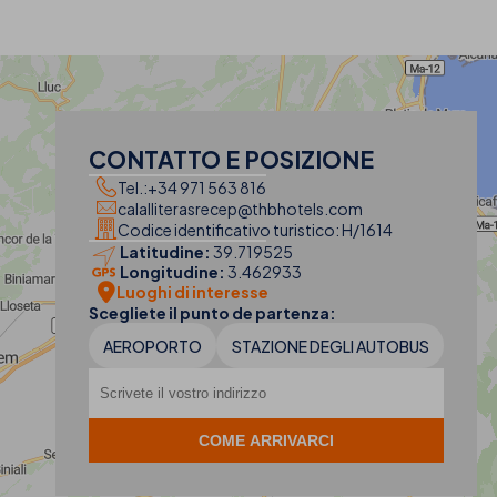
CONTATTO E POSIZIONE
Tel.:
+34 971 563 816
calalliterasrecep@thbhotels.com
Codice identificativo turistico: H/1614
Latitudine:
39.719525
Longitudine:
3.462933
Luoghi di interesse
Scegliete il punto de partenza:
AEROPORTO
STAZIONE DEGLI AUTOBUS