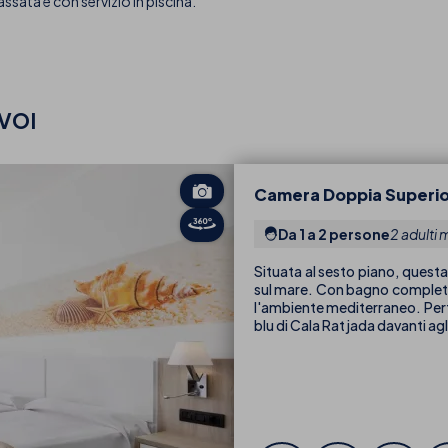
assata e con servizio in piscina.
VOI
Camera Doppia Superio
Da 1 a 2 persone
2 adulti 
Situata al sesto piano, quest
sul mare. Con bagno completo e
l'ambiente mediterraneo. Perfe
blu di Cala Ratjada davanti agl