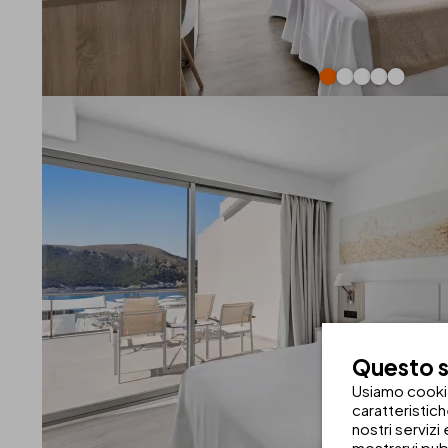
Questo si
Usiamo cookie 
caratteristic
nostri servizi
mostrarvi pub