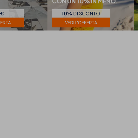
CON UN 10% IN MENO.
0€
10%
DI SCONTO
FERTA
VEDI L'OFFERTA