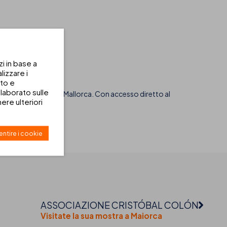
zi in base a
izzare i
uto e
laborato sulle
ma
, nella costa est di Mallorca. Con accesso diretto al
re ulteriori
 sole e al mare.
ntire i cookie
ASSOCIAZIONE CRISTÓBAL COLÓN
Visitate la sua mostra a Maiorca