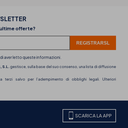
SLETTER
02-07-2026
 ultime offerte?
ta
THB hotels aggiunge WhatsApp come nuovo c
di assistenza clienti
 di aver letto queste informazioni.
 S.L.
gestisce, sulla base del suo consenso, una lista di diffusione
terzi salvo per l’adempimento di obblighi legali. Ulteriori
SCARICA LA APP