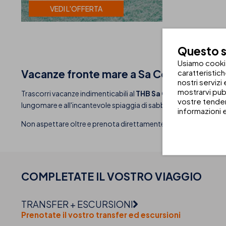
VEDI L'OFFERTA
Questo si
Usiamo cookie 
Vacanze fronte mare a Sa Coma, Mallor
caratteristic
nostri servizi
mostrarvi pub
Trascorri vacanze indimenticabili al
THB Sa Coma Platja
, un m
vostre tenden
lungomare e all'incantevole spiaggia di sabbia bianca, questo 
informazioni 
Non aspettare oltre e prenota direttamente sul nostro sito web
COMPLETATE IL VOSTRO
VIAGGIO
TRANSFER + ESCURSIONI
Prenotate il vostro transfer ed escursioni