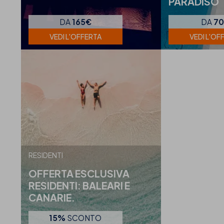
PARADISO
DA
165€
DA
7
VEDI L'OFFERTA
VEDI L'OF
RESIDENTI
OFFERTA ESCLUSIVA
RESIDENTI: BALEARI E
CANARIE.
15%
SCONTO