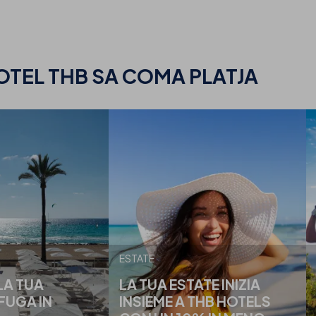
OTEL THB SA COMA PLATJA
ESTATE
LA TUA
LA TUA ESTATE INIZIA
FUGA IN
INSIEME A THB HOTELS