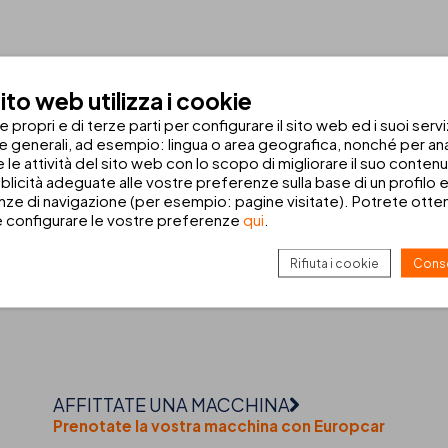
to web utilizza i cookie
propri e di terze parti per configurare il sito web ed i suoi servi
ca
he generali, ad esempio: lingua o area geografica, nonché per anal
 e le attività del sito web con lo scopo di migliorare il suo conten
blicità adeguate alle vostre preferenze sulla base di un profilo e
oderno hotel 4 stelle situato
fronte mare sulla spiaggia di Sa Co
ze di navigazione (per esempio: pagine visitate). Potrete ottene
hotel è perfetto per
coppie e gruppi di amici
in cerca di relax sotto il
e configurare le vostre preferenze
qui
.
 per approfittare dei
migliori prezzi e di vantaggi esclusivi
.
Rifiuta i cookie
Conse
AFFITTATE UNA MACCHINA
Prenotate la vostra macchina con Europcar