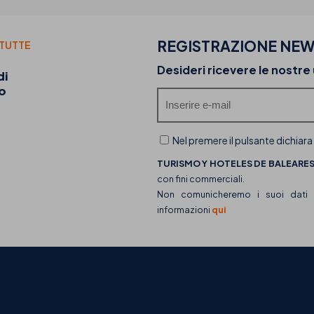
REGISTRAZIONE NEW
 TUTTE
20-07-2026
Desideri ricevere le nostre
di
Scopri i food truck di THB hotels e la loro offer
o
gastronomica
Nel premere il pulsante dichiara
TURISMO Y HOTELES DE BALEARES,
con fini commerciali.
Non comunicheremo i suoi dati a 
informazioni
qui