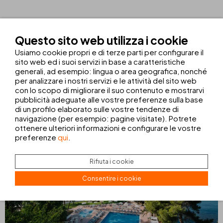
STRUTTURE E SERVIZI
Questo sito web utilizza i cookie
Usiamo cookie propri e di terze parti per configurare il
sito web ed i suoi servizi in base a caratteristiche
PISCINA CON VISTA MARE
WELLNESS
GYM
generali, ad esempio: lingua o area geografica, nonché
per analizzare i nostri servizi e le attività del sito web
O BEACH IBIZA
con lo scopo di migliorare il suo contenuto e mostrarvi
pubblicità adeguate alle vostre preferenze sulla base
di un profilo elaborato sulle vostre tendenze di
navigazione (per esempio: pagine visitate). Potrete
ottenere ulteriori informazioni e configurare le vostre
preferenze
qui
.
Rifiuta i cookie
Consentire i cookie