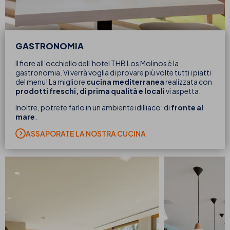
GASTRONOMIA
Il fiore all’occhiello dell’hotel THB Los Molinos è la
gastronomia. Vi verrà voglia di provare più volte tutti i piatti
del menu! La migliore
cucina mediterranea
realizzata con
prodotti freschi, di prima qualità e locali
vi aspetta.
Inoltre, potrete farlo in un ambiente idilliaco: di
fronte al
mare
.
ASSAPORATE LA NOSTRA CUCINA