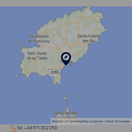
MapLibre
| ©
OpenStreetMap contributors
|
Kobalt Technologies
Tel.:
+34 971 302 250