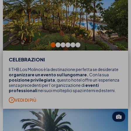
CELEBRAZIONI
Il THB Los Molinos è la destinazione perfetta se desiderate
organizzare un evento sul lungomare.
Con la sua
posizione
privilegiata
, questo hotel offre un’esperienza
senza precedenti per l’organizzazione di
eventi
professionali
nei suoi molteplici spazi interni ed esterni.
VEDI DI PIÙ