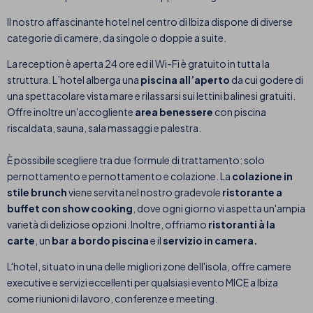
Il nostro affascinante hotel nel centro di Ibiza dispone di diverse
categorie di camere, da singole o doppie a suite.
La reception è aperta 24 ore ed il Wi-Fi è gratuito in tutta la
struttura. L’hotel alberga una
piscina all’aperto
da cui godere di
una spettacolare vista mare e rilassarsi sui lettini balinesi gratuiti.
Offre inoltre un'accogliente
area benessere
con piscina
riscaldata, sauna, sala massaggi e palestra.
È possibile scegliere tra due formule di trattamento: solo
pernottamento e pernottamento e colazione. La
colazione in
stile brunch
viene servita nel nostro gradevole
ristorante a
buffet con show cooking
, dove ogni giorno vi aspetta un'ampia
varietà di deliziose opzioni. Inoltre, offriamo
ristoranti à la
carte
, un
bar a bordo piscina
e il
servizio in camera.
L'hotel, situato in una delle migliori zone dell'isola, offre camere
executive e servizi eccellenti per qualsiasi evento MICE a Ibiza
come riunioni di lavoro, conferenze e meeting.