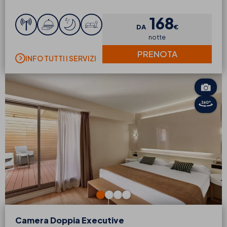
168
DA
€
notte
PRENOTA
INFO TUTTI I SERVIZI
Camera Doppia Executive