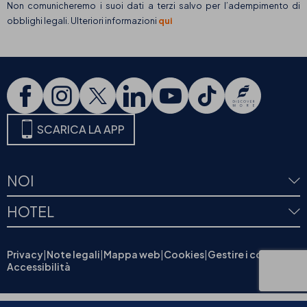
Non comunicheremo i suoi dati a terzi salvo per l’adempimento di
obblighi legali. Ulteriori informazioni
qui
SCARICA LA APP
NOI
HOTEL
Privacy
|
Note legali
|
Mappa web
|
Cookies
|
Gestire i cookies
|
Accessibilità