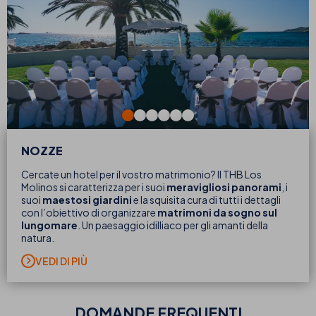
NOZZE
Cercate un hotel per il vostro matrimonio? Il THB Los
Molinos si caratterizza per i suoi
meravigliosi panorami
, i
suoi
maestosi
giardini
e la squisita cura di tutti i dettagli
con l’obiettivo di organizzare
matrimoni da sogno sul
lungomare
. Un paesaggio idilliaco per gli amanti della
natura.
VEDI DI PIÙ
DOMANDE FREQUENTI