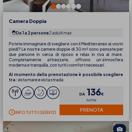
Camera Doppia
Da 1 a 2 persone
2 adulti max.
Potete immaginare di svegliarvi con il Mediterraneo ai vostri
piedi? Le nostre camere doppie di 30 m² sono pensate per
due persone in cerca di riposo e relax in riva al mare.
Completamente attrezzate, offrono un'atmosfera
moderna e tranquilla, con tutti i comfort necessari.
Al momento della prenotazione è possibile scegliere
tra:
vista mare e vista strada
136
DA
€
notte
PRENOTA
INFO TUTTI I SERVIZI