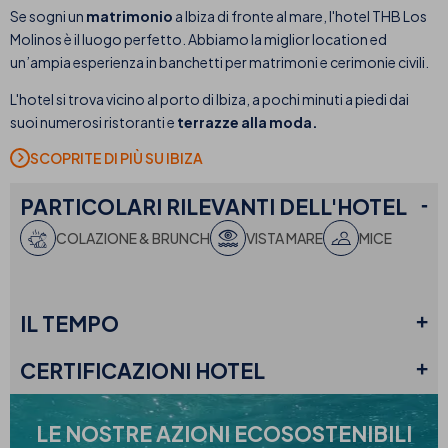
Se sogni un
matrimonio
a Ibiza di fronte al mare, l'hotel THB Los
Molinos è il luogo perfetto. Abbiamo la miglior location ed
un’ampia esperienza in banchetti per matrimoni e cerimonie civili.
L'hotel si trova vicino al porto di Ibiza, a pochi minuti a piedi dai
suoi numerosi ristoranti e
terrazze alla moda.
SCOPRITE DI PIÙ SU IBIZA
PARTICOLARI RILEVANTI
DELL'HOTEL
COLAZIONE & BRUNCH
VISTA MARE
MICE
IL
TEMPO
CERTIFICAZIONI
HOTEL
LE NOSTRE
AZIONI ECOSOSTENIBILI