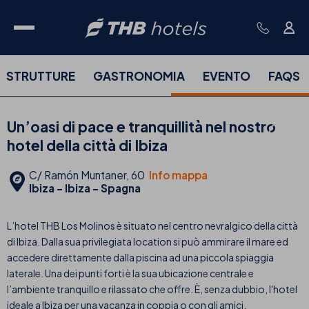
STRUTTURE
GASTRONOMIA
EVENTO
FAQS
Un’oasi di pace e tranquillità nel nostro
hotel della città di Ibiza
C/ Ramón Muntaner, 60
Info mappa
Ibiza - Ibiza - Spagna
L’hotel THB Los Molinos è situato nel centro nevralgico della città
di Ibiza. Dalla sua privilegiata location si può ammirare il mare ed
accedere direttamente dalla piscina ad una piccola spiaggia
laterale. Una dei punti forti è la sua ubicazione centrale e
l’ambiente tranquillo e rilassato che offre. È, senza dubbio, l'hotel
ideale a Ibiza per una vacanza in coppia o con gli amici.