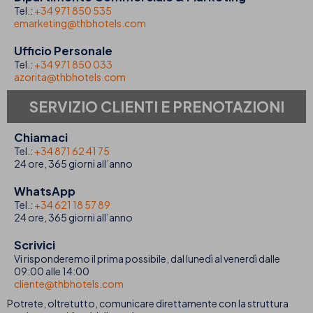
Tel.:
+34 971 850 535
emarketing@thbhotels.com
Ufficio Personale
Tel.:
+34 971 850 033
azorita@thbhotels.com
SERVIZIO CLIENTI E PRENOTAZIONI
Chiamaci
Tel.:
+34 871 62 41 75
24 ore, 365 giorni all’anno
WhatsApp
Tel.:
+34 621 18 57 89
24 ore, 365 giorni all’anno
Scrivici
Vi risponderemo il prima possibile, dal lunedì al venerdì dalle
09:00 alle 14:00
cliente@thbhotels.com
Potrete, oltretutto, comunicare direttamente con la struttura