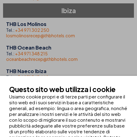
Ibiza
THB Los Molinos
Tel.:
+34 971 302 250
losmolinosrecep@thbhotels.com
THB Ocean Beach
Tel.:
+34 971 348 215
oceanbeachrecep@thbhotels.com
THB Naeco Ibiza
Tel.:
+34 971 343 668
naecorecep@thbhotels.com
Questo sito web utilizza i cookie
Lanzarote
Usiamo cookie propri e di terze parti per configurare il
sito web ed i suoi servizi in base a caratteristiche
generali, ad esempio: lingua o area geografica, nonché
THB Flora
per analizzare i nostri servizi e le attività del sito web
Tel.:
+34 928 514 900
con lo scopo di migliorare il suo contenuto e mostrarvi
florarecep@thbhotels.com
pubblicità adeguate alle vostre preferenze sulla base
di un profilo elaborato sulle vostre tendenze di
THB Royal