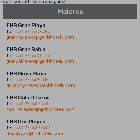
con i contatti forniti di seguito.
Maiorca
THB Gran Playa
Tel.:
+34 971 850 050
granplayarecep@thbhotels.com
THB Gran Bahía
Tel.:
+34 971 850 022
granbahiarecep@thbhotels.com
THB Guya Playa
Tel.:
+34 971 565 017
guyaplayarecep@thbhotels.com
THB Cala Lliteras
Tel.:
+34 971 563 816
calalliterasrecep@thbhotels.com
THB Dos Playas
Tel.:
+34 971 563 802
dosplayas@thbhotels.com