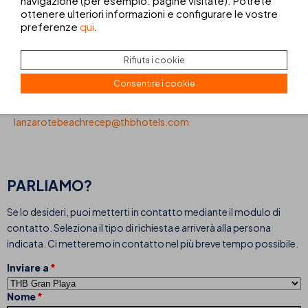
navigazione (per esempio: pagine visitate). Potrete
Tel.:
+34 928 519 055
ottenere ulteriori informazioni e configurare le vostre
royalrecep@thbhotels.com
preferenze
qui
.
THB Tropical Island
Tel.:
+34 928 519 250
Rifiuta i cookie
tropicalislandrecep1@thbhotels.com
Consentire i cookie
THB Lanzarote Beach
Tel.:
+34 928 827 260
lanzarotebeachrecep@thbhotels.com
PARLIAMO?
Se lo desideri, puoi metterti in contatto mediante il modulo di
contatto. Seleziona il tipo di richiesta e arriverà alla persona
indicata. Ci metteremo in contatto nel più breve tempo possibile.
Inviare a
Nome