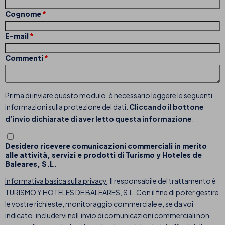
Cognome
E-mail
Commenti
Prima di inviare questo modulo, è necessario leggere le seguenti
informazioni sulla protezione dei dati.
Cliccando il bottone
d’invio dichiarate di aver letto questa informazione
.
Desidero ricevere comunicazioni commerciali in merito
alle attività, servizi e prodotti di Turismo y Hoteles de
Baleares, S.L.
Informativa basica sulla privacy
: Il responsabile del trattamento è
TURISMO Y HOTELES DE BALEARES, S.L. Con il fine di poter gestire
le vostre richieste, monitoraggio commerciale e, se da voi
indicato, includervi nell’invio di comunicazioni commerciali non