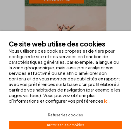
Ce site web utilise des cookies
Nous utilisons des cookies propres et de tiers pour
configurer le site et ses services en fonction de
caractéristiques générales, par exemple, la langue ou
la zone géographique, mais aussi pour analyser nos
RÉSIDENTS
services et l’activité du site afin d’améliorer son
OFFRE EXCLUSIVE
contenu et de vous montrer des publicités en rapport
avec vos préférences sur la base d’un profil élaboré à
RÉSIDENTS : BALÉARES ET
partir de vos habitudes de navigation (par exemple les
CANARIES
pages visitées). Vous pouvez obtenir plus
d’informations et configurer vos préférences
ici
.
15 %
RÉDUCTION
VOIR L'OFFRE
Refuser les cookies
Autoriser les cookies