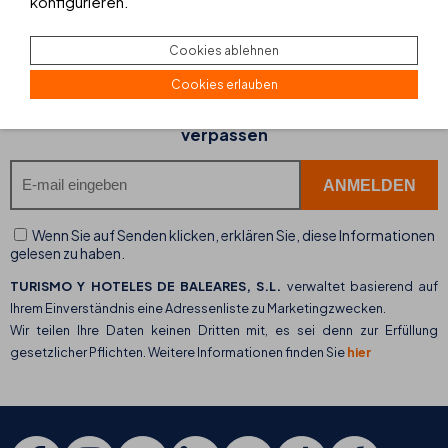
konfigurieren.
Cookies ablehnen
NEWSLETTER ANMELDUNG
Cookies erlauben
Einfach anmelden und keine Angebote mehr
verpassen
Wenn Sie auf Senden klicken, erklären Sie, diese Informationen
gelesen zu haben.
TURISMO Y HOTELES DE BALEARES, S.L.
verwaltet basierend auf
Ihrem Einverständnis eine Adressenliste zu Marketingzwecken.
Wir teilen Ihre Daten keinen Dritten mit, es sei denn zur Erfüllung
gesetzlicher Pflichten. Weitere Informationen finden Sie
hier