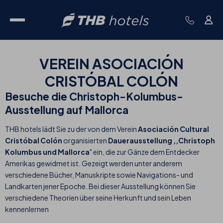
VEREIN ASOCIACIÓN
CRISTÓBAL COLÓN
Besuche die Christoph-Kolumbus-
Ausstellung auf Mallorca
THB hotels lädt Sie zu der von dem Verein
Asociación Cultural
Cristóbal Colón
organisierten
Dauerausstellung ,,Christoph
Kolumbus und Mallorca
" ein, die zur Gänze dem Entdecker
Amerikas gewidmet ist. Gezeigt werden unter anderem
verschiedene Bücher, Manuskripte sowie Navigations- und
Landkarten jener Epoche. Bei dieser Ausstellung können Sie
verschiedene Theorien über seine Herkunft und sein Leben
kennenlernen