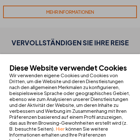
MEHR INFORMATIONEN
VERVOLLSTÄNDIGEN SIE IHRE
REISE
TRANSFER + AUSFLÜGE
Diese Website verwendet Cookies
Buchen Sie Ihren Transfer und Ihre Ausflüge
Wir verwenden eigene Cookies und Cookies von
Dritten, um die Website und deren Dienstleistungen
nach den allgemeinen Merkmalen zu konfigurieren,
MIETEN SIE EIN AUTO
beispielsweise Sprache oder geographisches Gebiet,
Reservieren Sie Ihr Auto bei Europcar
ebenso wie zum Analysieren unserer Dienstleistungen
und der Aktivität der Website, um deren Inhalte zu
verbessern und Werbung im Zusammenhang mit Ihren
Präferenzen basierend auf einem Profil anzuzeigen,
Verein ASOCIACIÓN CRISTÓBAL
das aus Ihren Browsing-Gewohnheiten erstellt wird (z.
COLÓN
B. besuchte Seiten).
Hier
können Sie weitere
Besuchen Sie die Ausstellung auf Mallorca
Informationen erhalten und Ihre Präferenzen