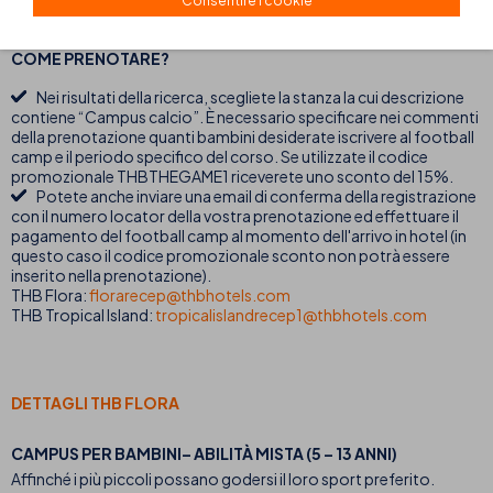
Consentire i cookie
COME PRENOTARE?
Nei risultati della ricerca, scegliete la stanza la cui descrizione
contiene “Campus calcio”. È necessario specificare nei commenti
della prenotazione quanti bambini desiderate iscrivere al football
camp e il periodo specifico del corso. Se utilizzate il codice
promozionale THBTHEGAME1 riceverete uno sconto del 15%.
Potete anche inviare una email di conferma della registrazione
con il numero locator della vostra prenotazione ed effettuare il
pagamento del football camp al momento dell'arrivo in hotel (in
questo caso il codice promozionale sconto non potrà essere
inserito nella prenotazione).
THB Flora:
florarecep@thbhotels.com
THB Tropical Island:
tropicalislandrecep1@thbhotels.com
DETTAGLI THB FLORA
CAMPUS PER BAMBINI– ABILITÀ MISTA (5 – 13 ANNI)
Affinché i più piccoli possano godersi il loro sport preferito.