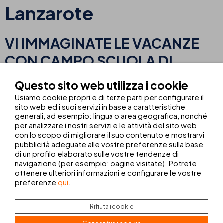
Lanzarote
VI IMMAGINATE LE VACANZE
CON CAMPO SCUOLA DI
CALCIO INCLUSO PER I PIÙ
Questo sito web utilizza i cookie
PICCOLI?
Usiamo cookie propri e di terze parti per configurare il
sito web ed i suoi servizi in base a caratteristiche
generali, ad esempio: lingua o area geografica, nonché
Ora è possibile! In THB hotels, durante le vostre vacanze, potrete
per analizzare i nostri servizi e le attività del sito web
iscrivere i vostri figli a partecipare alcuni giorni alla scuola calcio
con lo scopo di migliorare il suo contenuto e mostrarvi
gestita da The Game Football Elite Academy di Londra.
pubblicità adeguate alle vostre preferenze sulla base
di un profilo elaborato sulle vostre tendenze di
navigazione (per esempio: pagine visitate). Potrete
Il miglior programma e complemento per la vostra vacanza
ottenere ulteriori informazioni e configurare le vostre
in famiglia? Vacanze e calcio.
preferenze
qui
.
Dovrete solo scegliere in quale hotel diventerete la prossima stella
del calcio,
THB Flora***
(Puerto del Carmen) o
THB Tropical
Rifiuta i cookie
Island****
(Playa Blanca).