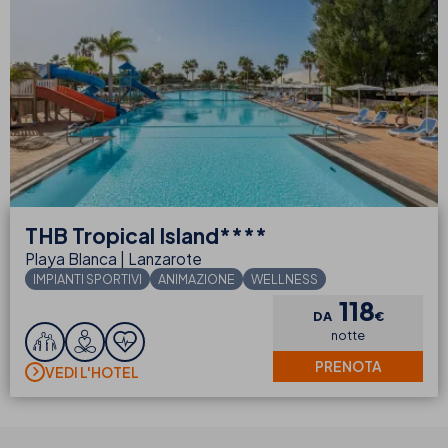
THB
Tropical Island****
Playa Blanca | Lanzarote
IMPIANTI SPORTIVI
ANIMAZIONE
WELLNESS
118
DA
€
notte
PRENOTA
VEDI L'HOTEL