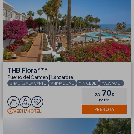
THB
Flora***
Puerto del Carmen | Lanzarote
SNACKS À LA CARTE
ANIMAZIONE
MINICLUB
MASSAGGI
70
DA
€
notte
PRENOTA
VEDI L'HOTEL