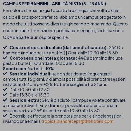
CAMPUS PER BAMBINI – ABILITÀ MISTA (5 – 13 ANNI)
Per coloro che hanno già toccato la palla qualche volta o che il
calcio è il loro sport preferito, abbiamo un campus progettato in
modo che tutti possano divertirsi giocando e imparando. Questo
corso include: formazione quotidiana, medaglie, certificazioni e
Q&A da parte di un ospite speciale.
Costo del corso di calcio (dal lunedì al sabato):
264€ a
bambino (include pasto a buffet) | Orari dalle 10:30 alle 15:30
Costo sessione intera giornata:
44€ a bambino (include
pasto a buffet) | Orari dalle 10:30 alle 15:30
Sconto per fratelli - 10%
Sessioni individuali:
se non desiderate frequentare il
campus tutti i 6 giorni, vi diamo la possibilità di prenotare sessioni
individuali di 2 ore per €25. Potrete scegliere tra 2 turni:
Dalle 10:30 alle 12:30
Dalle 13:30 alle 15:30
Sessioni extra:
Se vi è piaciuto il campus e volete continuare
a imparare e divertirvi, vi diamo la possibilità di prenotare una
sessione extra a 25€ il sabato dalle 10:30 alle 15:30.
È possibile effettuare la prenotazione per le singole sessioni
inviando una email a
tropicalislandrecep1@thbhotels.com