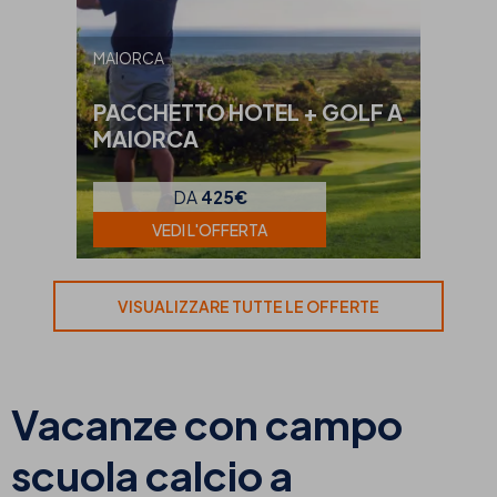
MAIORCA
PACCHETTO HOTEL + GOLF A
MAIORCA
DA
425€
VEDI L'OFFERTA
VISUALIZZARE TUTTE LE OFFERTE
Vacanze con campo
scuola calcio a