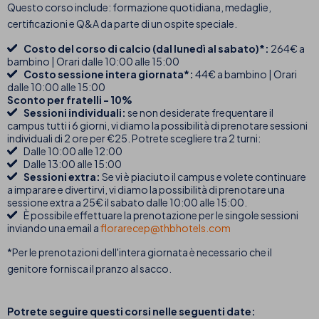
Questo corso include: formazione quotidiana, medaglie,
certificazioni e Q&A da parte di un ospite speciale.
Costo del corso di calcio (dal lunedì al sabato)*:
264€ a
bambino | Orari dalle 10:00 alle 15:00
Costo sessione intera giornata*:
44€ a bambino | Orari
dalle 10:00 alle 15:00
Sconto per fratelli - 10%
Sessioni individuali:
se non desiderate frequentare il
campus tutti i 6 giorni, vi diamo la possibilità di prenotare sessioni
individuali di 2 ore per €25. Potrete scegliere tra 2 turni:
Dalle 10:00 alle 12:00
Dalle 13:00 alle 15:00
Sessioni extra:
Se vi è piaciuto il campus e volete continuare
a imparare e divertirvi, vi diamo la possibilità di prenotare una
sessione extra a 25€ il sabato dalle 10:00 alle 15:00.
È possibile effettuare la prenotazione per le singole sessioni
inviando una email a
florarecep@thbhotels.com
*Per le prenotazioni dell'intera giornata è necessario che il
genitore fornisca il pranzo al sacco.
Potrete seguire questi corsi nelle seguenti date: