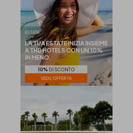
ESTATE
LA TUA ESTATE INIZIA INSIEME
A THB HOTELS CON UN 10%
IN MENO.
10%
DI SCONTO
VEDI L'OFFERTA