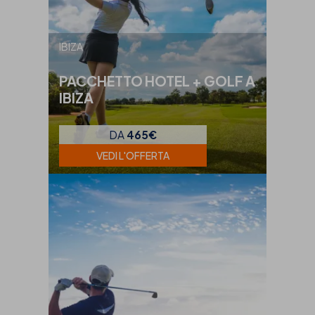
IBIZA
PACCHETTO HOTEL + GOLF A
IBIZA
DA
465€
VEDI L'OFFERTA