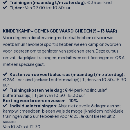
Trainingen (maandag t/m zaterdag):
€ 35 per kind
Tijden:
Van 09.00 tot 10.30 uur
KINDERKAMP – GEMENGDE VAARDIGHEDEN (5 – 13 JAAR)
Voor degenen die al ervaring met de bal hebben of voor wie
voetbal hun favoriete sport is hebben we een kamp ontworpen
voor iedereen om te genieten van spelen en leren. Deze cursus
omvat: dagelijkse trainingen, medailles en certificeringen en Q&A
met een speciale gast.
Kosten van de voetbalcursus (maandag t/m zaterdag):
€ 264 - per kind (inclusief buffetmaaltijd) | Tijden van 10.30-15.30
uur
Trainingskosten hele dag:
€ 44 per kind (inclusief
buffetmaaltijd) | Tijden van 10.30-15.30 uur
Korting voor broers en zussen - 10%
Individuele trainingen:
Als je niet de volle 6 dagen aan het
kamp wilt meedoen, bieden we je de mogelijkheid om individuele
trainingen van 2 uur te boeken voor € 25. Je kunt kiezen uit 2
sessies:
Van 10.30 tot 12.30