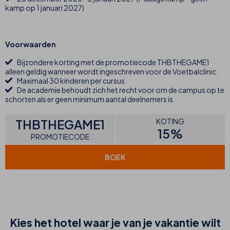
kamp op 1 januari 2027)
Voorwaarden
Bijzondere korting met de promotiecode THBTHEGAME1
alleen geldig wanneer wordt ingeschreven voor de Voetbalclinic.
Maximaal 30 kinderen per cursus.
De academie behoudt zich het recht voor om de campus op te
schorten als er geen minimum aantal deelnemers is.
THBTHEGAME1
KOTING
15%
PROMOTIECODE
BOEK
Kies het hotel waar je van je vakantie wilt