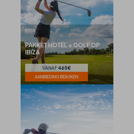
IBIZA
PAKKET HOTEL + GOLF OP
IBIZA
VANAF
465€
AANBIEDING BEKIJKEN