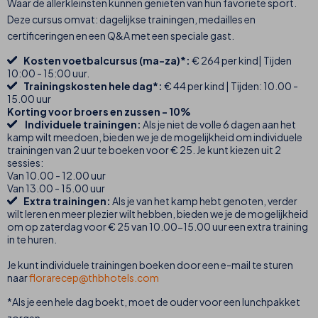
Waar de allerkleinsten kunnen genieten van hun favoriete sport.
Deze cursus omvat: dagelijkse trainingen, medailles en
certificeringen en een Q&A met een speciale gast.
Kosten voetbalcursus (ma-za)*:
€ 264 per kind| Tijden
10:00 - 15:00 uur.
Trainingskosten hele dag*:
€ 44 per kind | Tijden: 10.00 -
15.00 uur
Korting voor broers en zussen - 10%
Individuele trainingen:
Als je niet de volle 6 dagen aan het
kamp wilt meedoen, bieden we je de mogelijkheid om individuele
trainingen van 2 uur te boeken voor € 25. Je kunt kiezen uit 2
sessies:
Van 10.00 - 12.00 uur
Van 13.00 - 15.00 uur
Extra trainingen:
Als je van het kamp hebt genoten, verder
wilt leren en meer plezier wilt hebben, bieden we je de mogelijkheid
om op zaterdag voor € 25 van 10.00-15.00 uur een extra training
in te huren.
Je kunt individuele trainingen boeken door een e-mail te sturen
naar
florarecep@thbhotels.com
*Als je een hele dag boekt, moet de ouder voor een lunchpakket