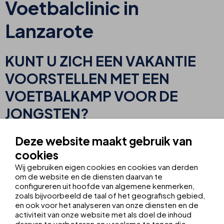
Voetbalclinic in
Lanzarote
KUNT U ZICH EEN VAKANTIE
VOORSTELLEN MET EEN
VOETBALKAMP VOOR DE
JONGSTEN?
Nu bieden wij u bij THB hotels de mogelijkheid om uw kinderen
Deze website maakt gebruik van
tijdens de vakantie enkele dagen te laten deelnemen aan een
cookies
voetbalkamp onder leiding van The Game Football Elite Academy
Wij gebruiken eigen cookies en cookies van derden
uit Londen.
om de website en de diensten daarvan te
configureren uit hoofde van algemene kenmerken,
zoals bijvoorbeeld de taal of het geografisch gebied,
Wat is een beter plan voor en aanvulling op je
en ook voor het analyseren van onze diensten en de
gezinsvakantie? Vakantie en voetbal.
activiteit van onze website met als doel de inhoud
Kies gewoon in welk hotel je kinderen de volgende voetbalster
daarvan te verbeteren en u reclame te tonen die