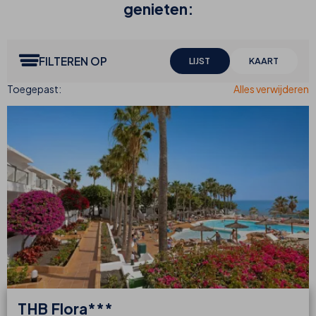
genieten:
FILTEREN OP
LIJST
KAART
THB
Flora***