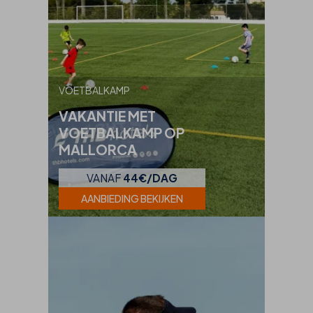
VOETBALKAMP
VAKANTIE MET
VOETBALKAMP OP
MALLORCA
VANAF
44€/DAG
AANBIEDING BEKIJKEN