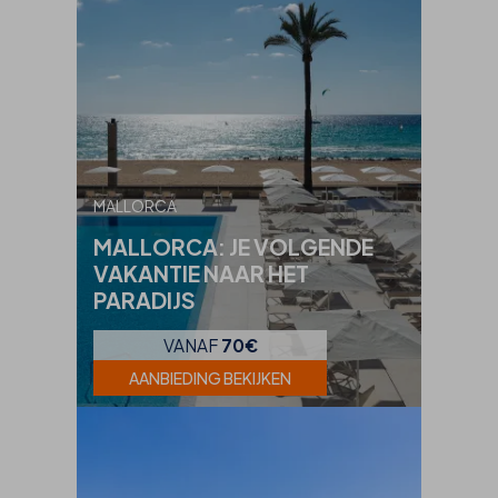
MALLORCA
MALLORCA: JE VOLGENDE
VAKANTIE NAAR HET
PARADIJS
VANAF
70€
AANBIEDING BEKIJKEN