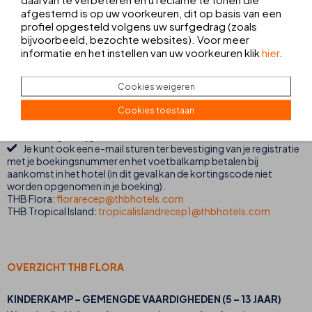
afgestemd is op uw voorkeuren, dit op basis van een
worden,
THB Flora* **
(Puerto del Carmen) of
THB Tropical
profiel opgesteld volgens uw surfgedrag (zoals
Island* ***
(Playa Blanca).
bijvoorbeeld, bezochte websites). Voor meer
informatie en het instellen van uw voorkeuren klik
hier
.
HOE TE RESERVEREN?
Kies in de zoekresultaten de kamer met de beschrijving
Cookies weigeren
"Voetbalkamp". Geef bij de boekingsopmerkingen aan hoeveel
kinderen je wilt aanmelden voor het voetbalkamp en de concrete
Cookies toestaan
data van de cursus. Gebruik promotiecode THBTHEGAME1 om
15% korting te krijgen.
Je kunt ook een e-mail sturen ter bevestiging van je registratie
met je boekingsnummer en het voetbalkamp betalen bij
aankomst in het hotel (in dit geval kan de kortingscode niet
worden opgenomen in je boeking).
THB Flora:
florarecep@thbhotels.com
THB Tropical Island:
tropicalislandrecep1@thbhotels.com
OVERZICHT THB FLORA
KINDERKAMP – GEMENGDE VAARDIGHEDEN (5 – 13 JAAR)