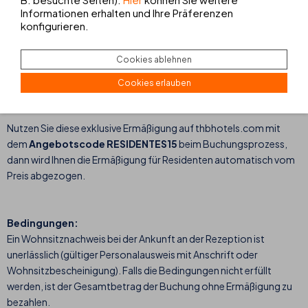
Informationen erhalten und Ihre Präferenzen
der Nähe haben?
konfigurieren.
THB hotels bietet exklusiv für Residenten eine
Ermäßigung
von 15 %
!
Cookies ablehnen
Einwohner der Balearen: Ermäßigung für Hotels auf Mallorca
Cookies erlauben
und Ibiza.
Einwohner der Kanaren: Ermäßigung für Hotels auf Lanzarote.
Nutzen Sie diese exklusive Ermäßigung auf thbhotels.com mit
dem
Angebotscode RESIDENTES15
beim Buchungsprozess,
dann wird Ihnen die Ermäßigung für Residenten automatisch vom
Preis abgezogen.
Bedingungen:
Ein Wohnsitznachweis bei der Ankunft an der Rezeption ist
unerlässlich (gültiger Personalausweis mit Anschrift oder
Wohnsitzbescheinigung). Falls die Bedingungen nicht erfüllt
werden, ist der Gesamtbetrag der Buchung ohne Ermäßigung zu
bezahlen.