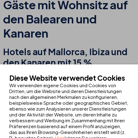
Gäste mit Wohnsitz auf
den Balearen und
Kanaren
Hotels auf Mallorca, Ibiza und
den Kanaren mit 15 %
Ermäßigung für Residenten.
Diese Website verwendet Cookies
Wir verwenden eigene Cookies und Cookies von
Dritten, um die Website und deren Dienstleistungen
nach den allgemeinen Merkmalen zu konfigurieren,
Wir wollen unbedingt weit weg, andere Städte und Kulturen
beispielsweise Sprache oder geographisches Gebiet,
kennenlernen, wenn wir doch eigentlich schon im Paradies leben
ebenso wie zum Analysieren unserer Dienstleistungen
und es noch gar nicht wirklich entdeckt haben.
und der Aktivität der Website, um deren Inhalte zu
verbessern und Werbung im Zusammenhang mit Ihren
Mallorca, Ibiza und Lanzarote bieten zauberhafte Fleckchen,
Präferenzen basierend auf einem Profil anzuzeigen,
wunderbare Menschen und eine unübertreffliche Gastronomie -
das aus Ihren Browsing-Gewohnheiten erstellt wird (z.
Warum in die Ferne schweifen, wenn wir fantastische Orte ganz in
B. besuchte Seiten).
Hier
können Sie weitere