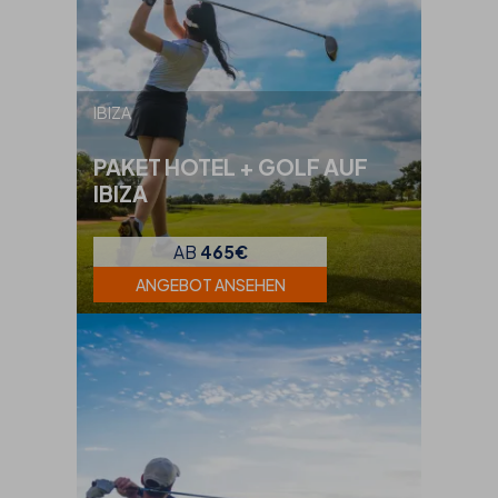
IBIZA
PAKET HOTEL + GOLF AUF
IBIZA
AB
465€
ANGEBOT ANSEHEN