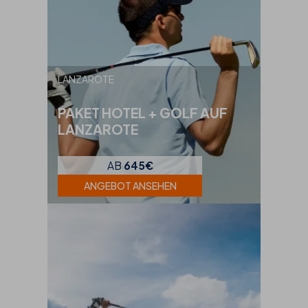
LANZAROTE
PAKET HOTEL + GOLF AUF
LANZAROTE
AB
645€
ANGEBOT ANSEHEN