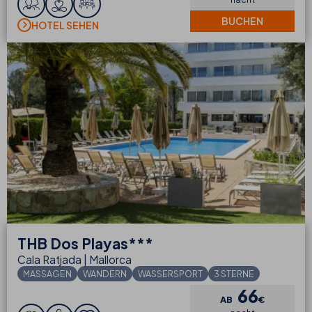
BUCHEN
HOTEL SEHEN
THB
Dos Playas***
Cala Ratjada | Mallorca
MASSAGEN
WANDERN
WASSERSPORT
3 STERNE
66
AB
€