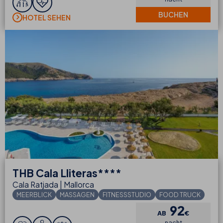
BUCHEN
HOTEL SEHEN
THB
Cala Lliteras****
Cala Ratjada | Mallorca
MEERBLICK
MASSAGEN
FITNESSSTUDIO
FOOD TRUCK
92
AB
€
nacht