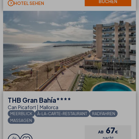
BUCHEN
HOTEL SEHEN
THB
Gran Bahía****
Can Picafort | Mallorca
MEERBLICK
À-LA-CARTE-RESTAURANT
RADFAHREN
MASSAGEN
67
AB
€
nacht