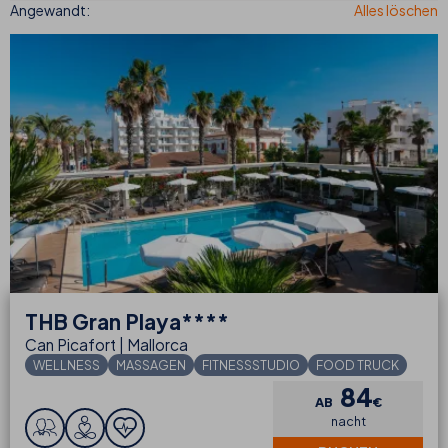
THB
Gran Playa****
Can Picafort | Mallorca
WELLNESS
MASSAGEN
FITNESSSTUDIO
FOOD TRUCK
84
AB
€
nacht