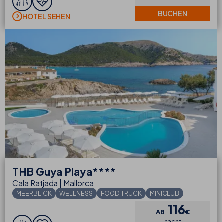
BUCHEN
HOTEL SEHEN
THB
Guya Playa****
Cala Ratjada | Mallorca
MEERBLICK
WELLNESS
FOOD TRUCK
MINICLUB
116
AB
€
nacht