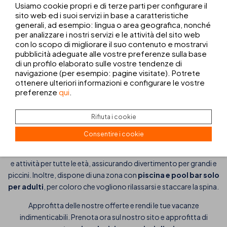
15%
SCONTO
Usiamo cookie propri e di terze parti per configurare il
sito web ed i suoi servizi in base a caratteristiche
VEDI L'OFFERTA
generali, ad esempio: lingua o area geografica, nonché
per analizzare i nostri servizi e le attività del sito web
con lo scopo di migliorare il suo contenuto e mostrarvi
pubblicità adeguate alle vostre preferenze sulla base
di un profilo elaborato sulle vostre tendenze di
navigazione (per esempio: pagine visitate). Potrete
Divertimento per tutta la famiglia a
ottenere ulteriori informazioni e configurare le vostre
preferenze
qui
.
Lanzarote: piscina con scivoli, splash
park, miniclub e molto altro ancora!
Rifiuta i cookie
L'hotel
THB Tropical Island
è un paradiso per le vacanze pensato
Consentire i cookie
appositamente per le famiglie. Situato in Playa Blanca, Lanzarote,
questo complesso dispone di numerose piscine, impianti sportivi
e attività per tutte le età, assicurando divertimento per grandi e
piccini. Inoltre, dispone di una zona con
piscina e pool bar solo
per adulti
, per coloro che vogliono rilassarsi e staccare la spina.
Approfitta delle nostre offerte e rendi le tue vacanze
indimenticabili. Prenota ora sul nostro sito e approfitta di