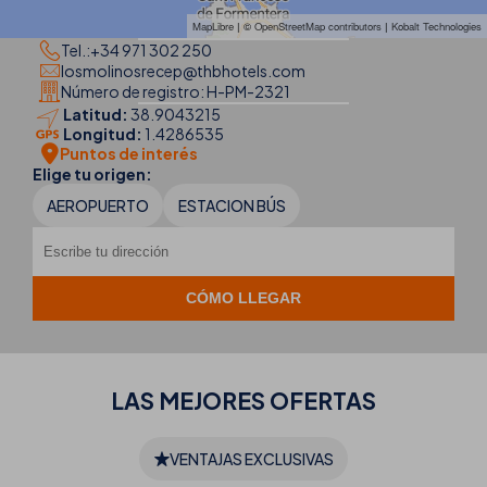
MapLibre
| ©
OpenStreetMap contributors
|
Kobalt Technologies
Tel.:
+34 971 302 250
losmolinosrecep@thbhotels.com
Número de registro: H-PM-2321
Latitud:
38.9043215
Longitud:
1.4286535
Puntos de interés
Elige tu origen:
AEROPUERTO
ESTACION BÚS
LAS MEJORES
OFERTAS
VENTAJAS EXCLUSIVAS