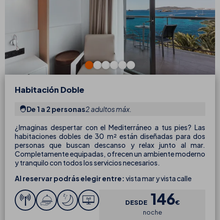
Habitación Doble
De 1 a 2 personas
2 adultos máx.
¿Imaginas despertar con el Mediterráneo a tus pies? Las
habitaciones dobles de 30 m² están diseñadas para dos
personas que buscan descanso y relax junto al mar.
Completamente equipadas, ofrecen un ambiente moderno
y tranquilo con todos los servicios necesarios.
Al reservar podrás elegir entre:
vista mar y vista calle
146
DESDE
€
noche