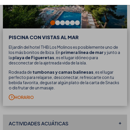
PISCINA CON VISTAS AL MAR
El jardín del hotel THB Los Molinos
es posiblemente uno de
los más bonitos de Ibiza. En
primera línea de mar
y junto a
la
playa de Figueretas
, es el lugar idóneo para
desconectar de la ajetreada vida de la isla.
Rodeada de
tumbonas y camas balinesas
, es el lugar
perfecto para relajarse, desconectar, refrescarte con tu
bebida favorita, degustar algún plato de la carta de Snacks
o disfrutar de un masaje.
HORARIO
ACTIVIDADES ACUÁTICAS