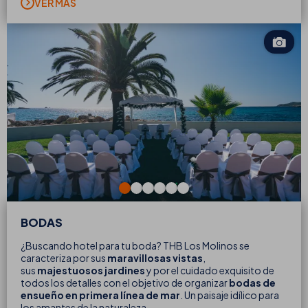
VER MÁS
BODAS
¿Buscando hotel para tu boda? THB Los Molinos se
caracteriza por sus
maravillosas vistas
,
sus
majestuosos jardines
y por el cuidado exquisito de
todos los detalles con el objetivo de organizar
bodas de
ensueño en primera línea de mar
. Un paisaje idílico para
los amantes de la naturaleza.