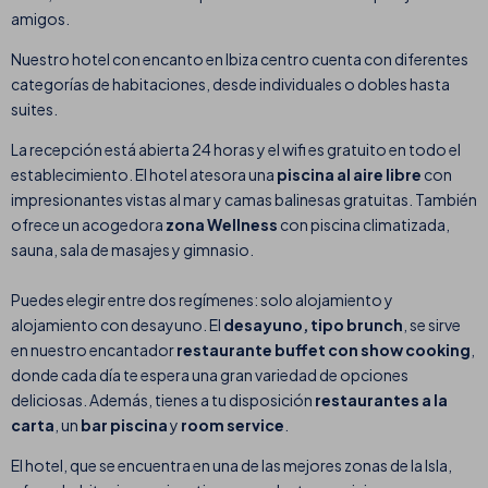
amigos.
Nuestro hotel con encanto en Ibiza centro cuenta con diferentes
categorías de habitaciones, desde individuales o dobles hasta
suites.
La recepción está abierta 24 horas y el wifi es gratuito en todo el
establecimiento. El hotel atesora una
piscina al aire libre
con
impresionantes vistas al mar y camas balinesas gratuitas. También
ofrece un acogedora
zona Wellness
con piscina climatizada,
sauna, sala de masajes y gimnasio.
Puedes elegir entre dos regímenes: solo alojamiento y
alojamiento con desayuno. El
desayuno, tipo brunch
, se sirve
en nuestro encantador
restaurante buffet con show cooking
,
donde cada día te espera una gran variedad de opciones
deliciosas. Además, tienes a tu disposición
restaurantes a la
carta
, un
bar piscina
y
room service
.
El hotel, que se encuentra en una de las mejores zonas de la Isla,