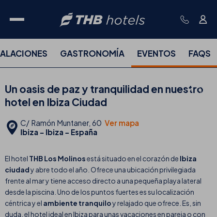
TALACIONES
GASTRONOMÍA
EVENTOS
FAQS
Un oasis de paz y tranquilidad en nuestro
hotel en Ibiza Ciudad
C/ Ramón Muntaner, 60
Ver mapa
Ibiza - Ibiza - España
El hotel
THB Los Molinos
está situado en el corazón de
Ibiza
ciudad
y abre todo el año. Ofrece una ubicación privilegiada
frente al mar y tiene acceso directo a una pequeña playa lateral
desde la piscina. Uno de los puntos fuertes es su localización
céntrica y el
ambiente tranquilo
y relajado que ofrece. Es, sin
duda, el hotel ideal en Ibiza para unas vacaciones en pareja o con