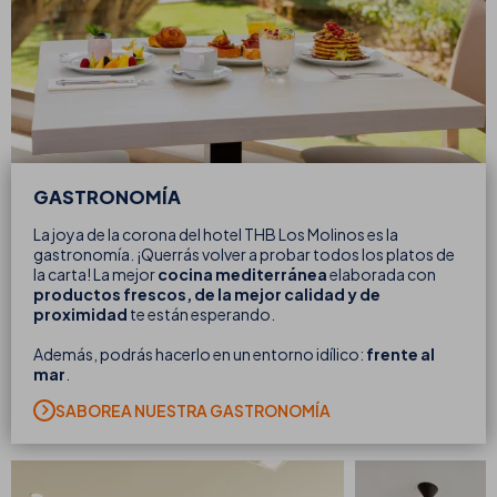
GASTRONOMÍA
La joya de la corona del hotel THB Los Molinos es la
gastronomía. ¡Querrás volver a probar todos los platos de
la carta! La mejor
cocina mediterránea
elaborada con
productos frescos, de la mejor calidad y de
proximidad
te están esperando.
Además, podrás hacerlo en un entorno idílico:
frente al
mar
.
SABOREA NUESTRA GASTRONOMÍA