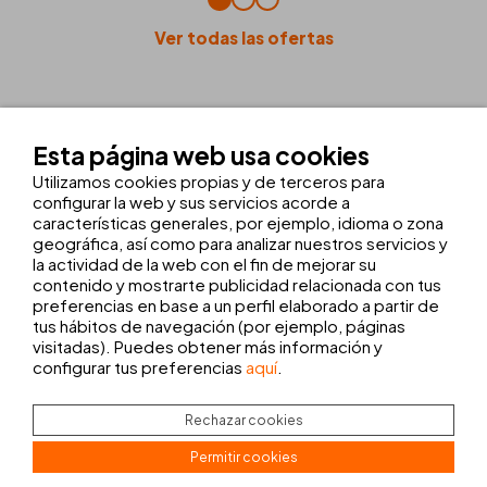
Ver todas las ofertas
LAS
INSTALACIONES Y SERVICIOS
Esta página web usa cookies
Utilizamos cookies propias y de terceros para
configurar la web y sus servicios acorde a
PISCINA CON VISTAS AL MAR
WELLNESS
GIMNASIO
características generales, por ejemplo, idioma o zona
geográfica, así como para analizar nuestros servicios y
O BEACH IBIZA
la actividad de la web con el fin de mejorar su
contenido y mostrarte publicidad relacionada con tus
preferencias en base a un perfil elaborado a partir de
tus hábitos de navegación (por ejemplo, páginas
visitadas). Puedes obtener más información y
configurar tus preferencias
aquí
.
Rechazar cookies
Permitir cookies