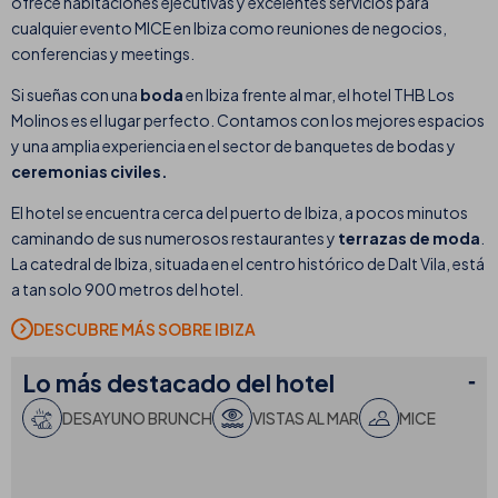
ofrece habitaciones ejecutivas y excelentes servicios para
cualquier
evento MICE en Ibiza
como reuniones de negocios,
conferencias y meetings.
Si sueñas con una
boda
en Ibiza frente al mar, el hotel THB Los
Molinos es el lugar perfecto. Contamos con los mejores espacios
y una amplia experiencia en el sector de banquetes de bodas y
ceremonias civiles.
El hotel se encuentra cerca del puerto de Ibiza, a pocos minutos
caminando
de sus numerosos
restaurantes y
terrazas de moda
.
La catedral de Ibiza
,
situada en el centro histórico de Dalt Vila
,
está
a tan solo 900 metros del hotel.
DESCUBRE MÁS SOBRE IBIZA
Lo más destacado
del hotel
DESAYUNO BRUNCH
VISTAS AL MAR
MICE