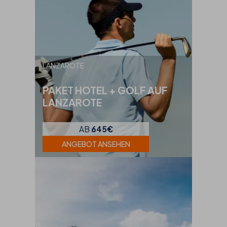
LANZAROTE
PAKET HOTEL + GOLF AUF
LANZAROTE
AB
645€
ANGEBOT ANSEHEN