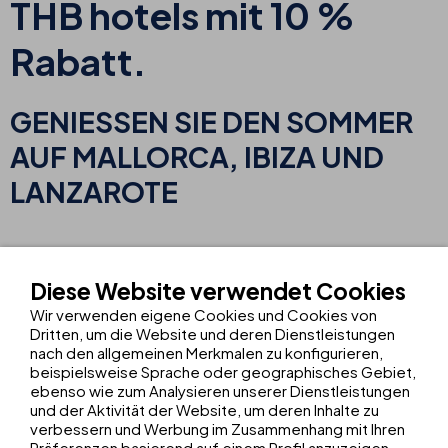
THB hotels mit 10 %
Rabatt.
GENIESSEN SIE DEN SOMMER
AUF MALLORCA, IBIZA UND
LANZAROTE
Schließen Sie die Augen und stellen Sie sich vor: der Duft des
Meeres am Morgen, die warme Brise an einem Augustnachmittag,
Diese Website verwendet Cookies
ein Drink zum Sonnenuntergang vor einem Horizont, der kein Ende
Wir verwenden eigene Cookies und Cookies von
zu nehmen scheint. So fühlt sich Sommer bei THB hotels an. Und in
Dritten, um die Website und deren Dienstleistungen
diesem Jahr genießen Sie ihn zusätzlich
mit 10 % Rabatt in all
nach den allgemeinen Merkmalen zu konfigurieren,
beispielsweise Sprache oder geographisches Gebiet,
unseren Hotels auf Mallorca, Ibiza und Lanzarote.
ebenso wie zum Analysieren unserer Dienstleistungen
Denn die schönsten Ferien entstehen nicht spontan: sie beginnen
und der Aktivität der Website, um deren Inhalte zu
verbessern und Werbung im Zusammenhang mit Ihren
mit der Vorfreude beim Planen. Damit Ihnen das besonders
Präferenzen basierend auf einem Profil anzuzeigen,