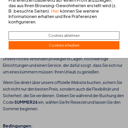
leichtfällt, haben wir unser bestes Hotelangebot für den Sommer
das aus Ihren Browsing-Gewohnheiten erstellt wird (z.
2026 vorbereitet: Buchen Sie Ihren
Aufenthalt zwischen dem
B. besuchte Seiten).
Hier
können Sie weitere
20. Juni und dem 22. September
mit dem
Promo-Code
Informationen erhalten und Ihre Präferenzen
konfigurieren.
SUMMER26
und sparen Sie von Anfang an.
Ob Sie
Hotels auf Mallorca
mit Meerblick suchen, eine Auszeit zu
Cookies ablehnen
zweit auf
Ibiza
planen oder die vulkanische Energie und den
Sternenhimmel
Lanzarotes
erleben möchten: bei THB hotels
Cookies erlauben
finden Sie genau die Unterkunft, die zu Ihren Wünschen passt.
Unsere Hotels verbinden privilegierte Lagen, hochwertige
Einrichtungen und einen Service, der dafür sorgt, dass Sie sich nur
um eines kümmern müssen: Ihren Urlaub zu genießen.
Wenn Sie direkt über unsere offizielle Website buchen, sichern Sie
sich nicht nur den besten Preis, sondern auch die Flexibilität und
Sicherheit, die Sie verdienen. Geben Sie während der Buchung den
Code
SUMMER26
ein, wählen Sie Ihr Reiseziel und lassen Sie den
Sommer beginnen.
Bedingungen: