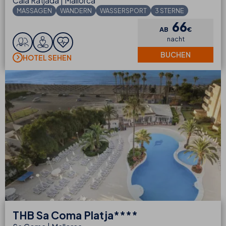
Cala Ratjada | Mallorca
MASSAGEN
WANDERN
WASSERSPORT
3 STERNE
66
AB
€
nacht
BUCHEN
HOTEL SEHEN
THB
Sa Coma Platja****