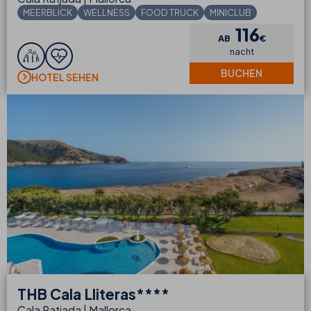
MEERBLICK
WELLNESS
FOOD TRUCK
MINICLUB
116
AB
€
nacht
BUCHEN
HOTEL SEHEN
THB
Cala Lliteras****
Cala Ratjada | Mallorca