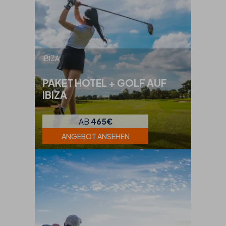
IBIZA
PAKET HOTEL + GOLF AUF
IBIZA
AB
465€
ANGEBOT ANSEHEN