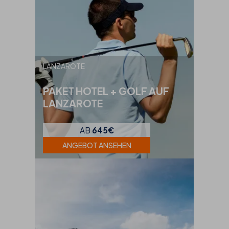
LANZAROTE
PAKET HOTEL + GOLF AUF
LANZAROTE
AB
645€
ANGEBOT ANSEHEN