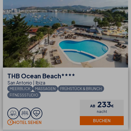
THB
Ocean Beach****
San Antonio | Ibiza
MEERBLICK
MASSAGEN
FRÜHSTÜCK & BRUNCH
FITNESSSTUDIO
233
AB
€
nacht
BUCHEN
HOTEL SEHEN