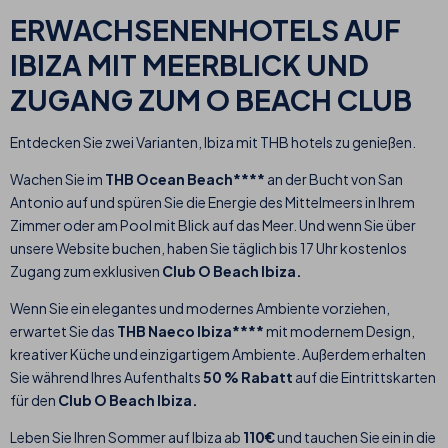
ERWACHSENENHOTELS AUF
IBIZA MIT MEERBLICK UND
ZUGANG ZUM O BEACH CLUB
Entdecken Sie zwei Varianten, Ibiza mit THB hotels zu genießen.
Wachen Sie im
THB Ocean Beach****
an der Bucht von San
Antonio auf und spüren Sie die Energie des Mittelmeers in Ihrem
Zimmer oder am Pool mit Blick auf das Meer. Und wenn Sie über
unsere Website buchen, haben Sie täglich bis 17 Uhr kostenlos
Zugang zum exklusiven
Club O Beach Ibiza.
Wenn Sie ein elegantes und modernes Ambiente vorziehen,
erwartet Sie das
THB Naeco Ibiza****
mit modernem Design,
kreativer Küche und einzigartigem Ambiente. Außerdem erhalten
Sie während Ihres Aufenthalts
50 % Rabatt
auf die Eintrittskarten
für den
Club O Beach Ibiza.
Leben Sie Ihren Sommer auf Ibiza ab
110€
und tauchen Sie ein in die