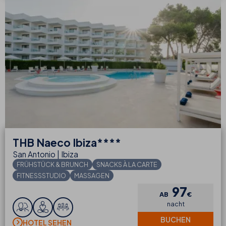
THB
Naeco Ibiza****
San Antonio | Ibiza
FRÜHSTÜCK & BRUNCH
SNACKS À LA CARTE
FITNESSSTUDIO
MASSAGEN
97
AB
€
nacht
BUCHEN
HOTEL SEHEN