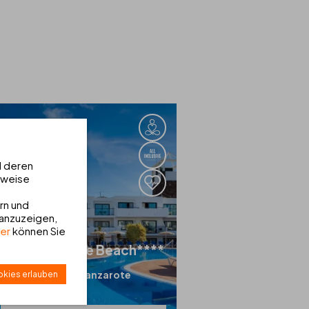
d deren
sweise
rn und
 anzuzeigen,
ier
können Sie
THB
Lanzarote Beach****
Costa Teguise | Lanzarote
kies erlauben
HOTEL SEHEN