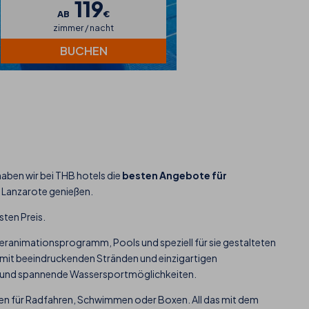
119
AB
€
zimmer / nacht
BUCHEN
aben wir bei THB hotels die
besten Angebote für
f Lanzarote genießen.
sten Preis.
deranimationsprogramm, Pools und speziell für sie gestalteten
 mit beeindruckenden Stränden und einzigartigen
ie und spannende Wassersportmöglichkeiten.
ichen für Radfahren, Schwimmen oder Boxen. All das mit dem