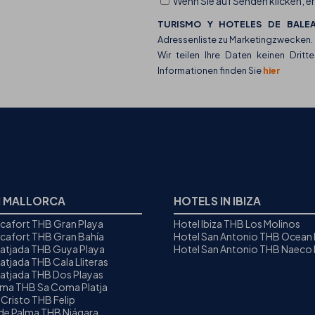
Wenn Sie auf Senden klicken, er
TURISMO Y HOTELES DE BALEA
Adressenliste zu Marketingzwecken.
Wir teilen Ihre Daten keinen Dritte
Informationen finden Sie
hier
N MALLORCA
HOTELS IN IBIZA
icafort THB Gran Playa
Hotel Ibiza THB Los Molinos
icafort THB Gran Bahía
Hotel San Antonio THB Ocean
Ratjada THB Guya Playa
Hotel San Antonio THB Naeco I
atjada THB Cala Lliteras
Ratjada THB Dos Playas
oma THB Sa Coma Platja
 Cristo THB Felip
 de Palma THB Niágara