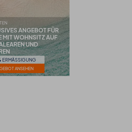
TEN
SIVES ANGEBOT FÜR
 MIT WOHNSITZ AUF
ALEAREN UND
REN
%
ERMÄSSIGUNG
GEBOT ANSEHEN