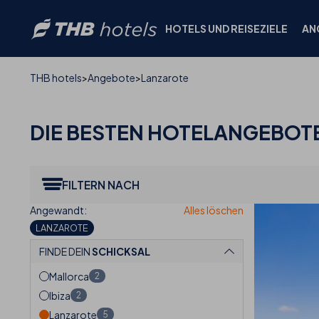
HOTELS UND REISEZIELE
AN
THB hotels
Angebote
Lanzarote
DIE BESTEN
HOTELANGEBOTE
FILTERN NACH
LANZAROTE
FINDE DEIN
SCHICKSAL
Mallorca
2
Ibiza
2
Lanzarote
5