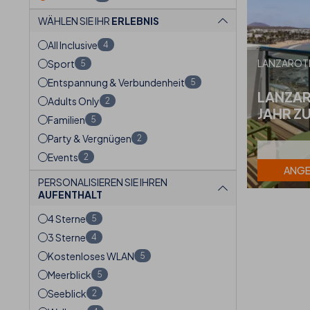
WÄHLEN SIE IHR
ERLEBNIS
All Inclusive
4
LANZAROT
Sport
5
Entspannung & Verbundenheit
5
LANZAR
Adults Only
2
JAHR Z
Familien
5
Party & Vergnügen
2
Events
2
ANGE
PERSONALISIEREN SIE IHREN
AUFENTHALT
4 Sterne
5
3 Sterne
4
Kostenloses WLAN
5
Meerblick
5
Seeblick
2