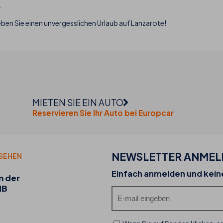
.
eben Sie einen unvergesslichen Urlaub auf Lanzarote!
MIETEN SIE EIN AUTO
Reservieren Sie Ihr Auto bei Europcar
NEWSLETTER ANME
 SEHEN
20-07-2026
Einfach anmelden und kei
n der
Entdecken Sie die Food Trucks von THB hotels
HB
ihr kulinarisches Angebot