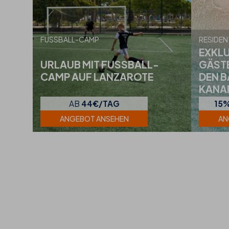
FUSSBALL-CAMP
RESIDEN
EXKLU
URLAUB MIT FUSSBALL-C
GÄSTE
AMP AUF LANZAROTE
DEN B
KANA
AB
44€/TAG
15
ANGEBOT ANSEHEN
AN