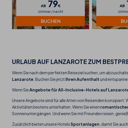
79
AB
€
AB
zimmer / nacht
zimme
BUCHEN
BU
URLAUB AUF LANZAROTE ZUM BESTPRE
Wenn Sie nach dem perfekten Reiseziel suchen, um abzuschalte
Lanzarote
. Buchen Sie jetzt
Ihren Aufenthalt
und entspannen
Wenn Sie
Angebote für All-Inclusive-Hotels auf Lanzarot
Unsere Angebote sind für alle Arten von Reisenden konzipiert:
Aktivitäten bestens unterhalten. Wenn Sie einen
romantischen
Sonnenuntergängen. Und wenn Sie mit Freunden reisen, genie
Zusätzlich bieten unsere Hotels
Sportanlagen
, damit Sie auc