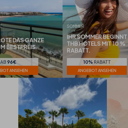
E
SOMMER
IHR SOMMER BEGINNT 
OTE DAS GANZE
THB HOTELS MIT 10 %
UM BESTPREIS
RABATT.
AB
96€
10%
RABATT
BOT ANSEHEN
ANGEBOT ANSEHEN