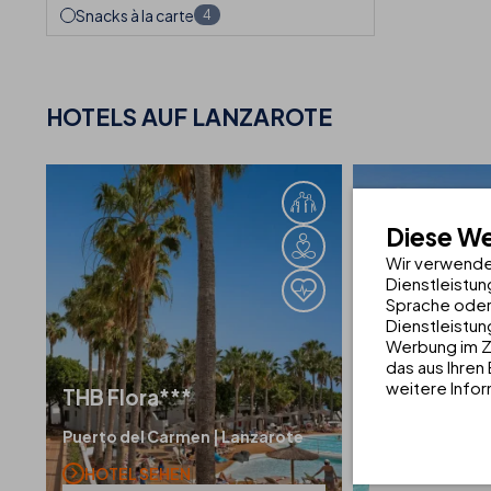
Snacks à la carte
4
HOTELS AUF
LANZAROTE
Diese W
Wir verwende
Dienstleistun
Sprache oder
Dienstleistun
Werbung im Z
das aus Ihren
weitere Infor
THB
Flora***
THB
Royal*
Puerto del Carmen | Lanzarote
Playa Blanca | 
HOTEL SEHEN
HOTEL SEHE