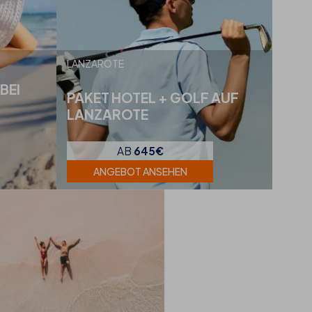
LANZAROTE
BEI
PAKET HOTEL + GOLF AUF
LANZAROTE
AB
645€
ANGEBOT ANSEHEN