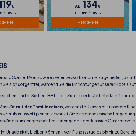
119
134
€
AB
€
r / nacht
zimmer / nacht
CHEN
BUCHEN
IS
n und Sonne, Meer sowie exzellente Gastronomie zu genießen, dann h
 Sie sich sorgenfrei, während Sie die Einrichtungen unserer Hotels au
e
suchen, finden Sie bei THB hotels Sie die perfekte Unterkunft zum be
 Wenn Sie
mit der Familie reisen
, werden die Kleinen mit unserem Kin
 Urlaub zu zweit
planen, erwartet Sie eine paradiesische Umgebung
ßen Sie ein umfangreiches Freizeitangebot, erstklassige Gastronom
h im Urlaub aktiv bleiben können – von Fitnessstudios bis hin zu Bere