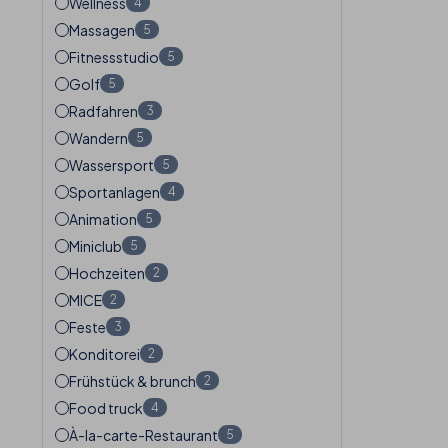
Wellness
4
Massagen
5
Fitnessstudio
5
Golf
5
Radfahren
3
Wandern
5
Wassersport
5
Sportanlagen
4
Animation
5
Miniclub
5
Hochzeiten
2
MICE
2
Feste
3
Konditorei
2
Frühstück & brunch
2
Food truck
4
À-la-carte-Restaurant
5