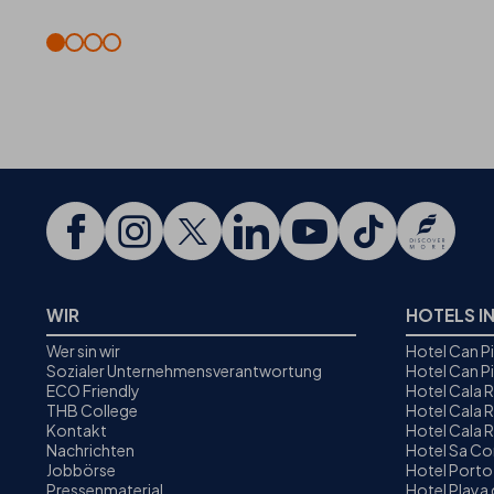
WIR
HOTELS I
Wer sin wir
Hotel Can P
Sozialer Unternehmensverantwortung
Hotel Can P
ECO Friendly
Hotel Cala 
THB College
Hotel Cala R
Kontakt
Hotel Cala 
Nachrichten
Hotel Sa C
Jobbörse
Hotel Porto
Pressenmaterial
Hotel Playa