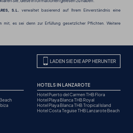
klären Sie, diese Informationen gelesen zu haben.
RES, S.L.
verwaltet basierend auf Ihrem Einverständnis eine
n mit, es sei denn zur Erfüllung gesetzlicher Pflichten. Weitere
LADEN SIE DIE APP HERUNTER
HOTELS IN LANZAROTE
Hotel Puerto del Carmen THB Flora
 Beach
Hotel Playa Blanca THB Royal
biza
Hotel Playa Blanca THB Tropical Island
Hotel Costa Teguise THB Lanzarote Beach