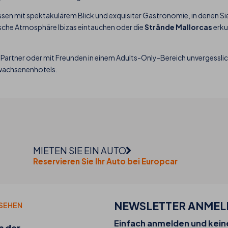
sen mit spektakulärem Blick und exquisiter Gastronomie, in denen S
sche Atmosphäre Ibizas eintauchen oder die
Strände Mallorcas
erku
hrem Partner oder mit Freunden in einem Adults-Only-Bereich unvergessl
Erwachsenenhotels.
MIETEN SIE EIN AUTO
Reservieren Sie Ihr Auto bei Europcar
NEWSLETTER ANME
 SEHEN
20-07-2026
Einfach anmelden und kei
n der
Entdecken Sie die Food Trucks von THB hotels