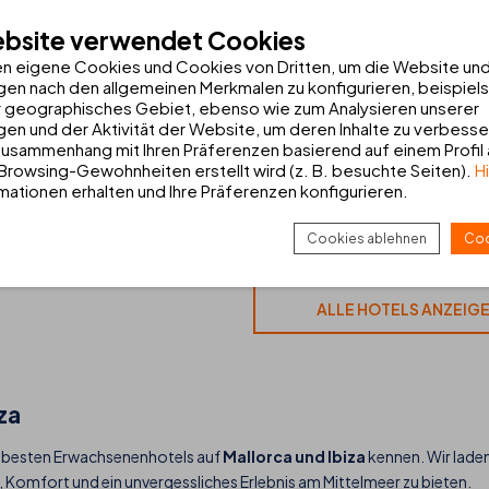
ebsite verwendet Cookies
THB
María Isabel*
n eigene Cookies und Cookies von Dritten, um die Website un
gen nach den allgemeinen Merkmalen zu konfigurieren, beispiel
Playa de Palma | Mallorca
 geographisches Gebiet, ebenso wie zum Analysieren unserer
gen und der Aktivität der Website, um deren Inhalte zu verbesse
WELLNESS
RADFAHREN
usammenhang mit Ihren Präferenzen basierend auf einem Profil
 Browsing-Gewohnheiten erstellt wird (z. B. besuchte Seiten).
H
mationen erhalten und Ihre Präferenzen konfigurieren.
HOTEL SEHEN
Cookies ablehnen
Coo
ALLE HOTELS ANZEIG
za
ie besten Erwachsenenhotels auf
Mallorca und Ibiza
kennen. Wir laden
e, Komfort und ein unvergessliches Erlebnis am Mittelmeer zu bieten.