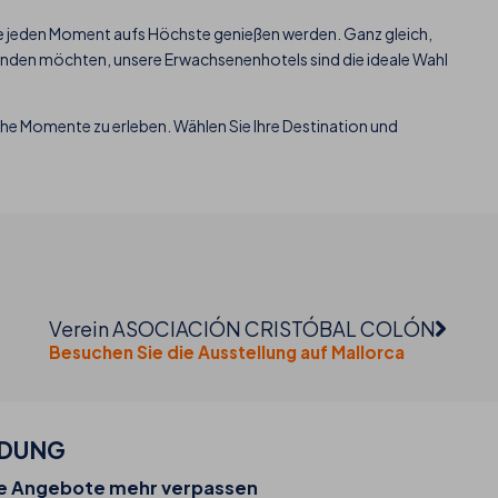
ie jeden Moment aufs Höchste genießen werden. Ganz gleich,
nden möchten, unsere Erwachsenenhotels sind die ideale Wahl
iche Momente zu erleben. Wählen Sie Ihre Destination und
Verein ASOCIACIÓN CRISTÓBAL COLÓN
Besuchen Sie die Ausstellung auf Mallorca
LDUNG
02-07-2026
ne Angebote mehr verpassen
 und
THB hotels führt WhatsApp als neuen