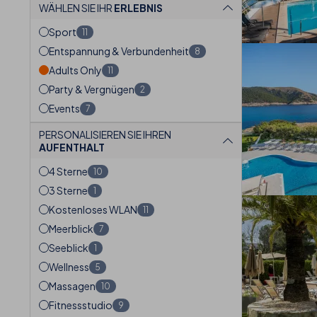
WÄHLEN SIE IHR
ERLEBNIS
Sport
11
Entspannung & Verbundenheit
8
Adults Only
11
Party & Vergnügen
2
Events
7
PERSONALISIEREN SIE IHREN
AUFENTHALT
4 Sterne
10
3 Sterne
1
Kostenloses WLAN
11
Meerblick
7
Seeblick
1
Wellness
5
Massagen
10
Fitnessstudio
9