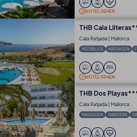
HOTEL SEHEN
THB
Cala Lliteras*
Cala Ratjada | Mallorca
MEERBLICK
MASSAGEN
F
HOTEL SEHEN
THB
Dos Playas**
Cala Ratjada | Mallorca
MASSAGEN
WANDERN
W