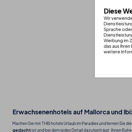
Diese W
Wir verwende
Dienstleistun
Sprache oder
Dienstleistun
Werbung im Z
das aus Ihren
weitere Infor
Erwachsenenhotels auf Mallorca und Ibi
Machen Sie mit THB hotels Urlaub im Paradies und lernen Sie d
gedacht
ist und bei dem jedes Detail dazu beiträgt, Ihnen Ruh