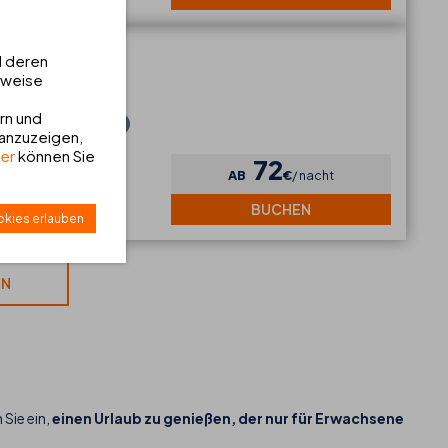
***
d deren
sweise
rn und
FOOD TRUCK
MICE
 anzuzeigen,
ier
können Sie
72
AB
€
nacht
BUCHEN
kies erlauben
EN
 Sie ein,
einen Urlaub zu genießen, der nur für Erwachsene