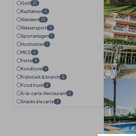
Golf
10
Radfahren
4
Wandern
10
Wassersport
11
Sportanlagen
1
Hochzeiten
1
MICE
5
Feste
8
Konditorei
1
Frühstück & brunch
4
Food truck
4
À-la-carte-Restaurant
2
Snacks à la carte
3