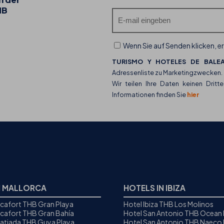
HB
ihr kulinarisches Angebot
Wenn Sie auf Senden klicken, er
TURISMO Y HOTELES DE BALEA
Adressenliste zu Marketingzwecken.
Wir teilen Ihre Daten keinen Dritte
Informationen finden Sie
hier
N MALLORCA
HOTELS IN IBIZA
icafort THB Gran Playa
Hotel Ibiza THB Los Molinos
icafort THB Gran Bahía
Hotel San Antonio THB Ocean
Ratjada THB Guya Playa
Hotel San Antonio THB Naeco I