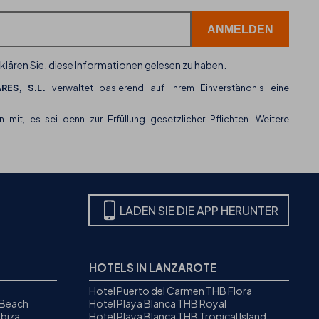
Kundenservice-Kanal ein
klären Sie, diese Informationen gelesen zu haben.
RES, S.L.
verwaltet basierend auf Ihrem Einverständnis eine
n mit, es sei denn zur Erfüllung gesetzlicher Pflichten. Weitere
LADEN SIE DIE APP HERUNTER
HOTELS IN LANZAROTE
Hotel Puerto del Carmen THB Flora
 Beach
Hotel Playa Blanca THB Royal
biza
Hotel Playa Blanca THB Tropical Island