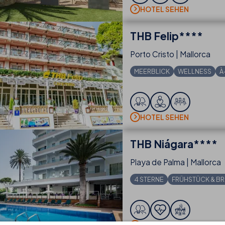
HOTEL SEHEN
THB
Felip****
Porto Cristo | Mallorca
MEERBLICK
WELLNESS
À
HOTEL SEHEN
THB
Niágara****
Playa de Palma | Mallorca
4 STERNE
FRÜHSTÜCK & B
HOTEL SEHEN