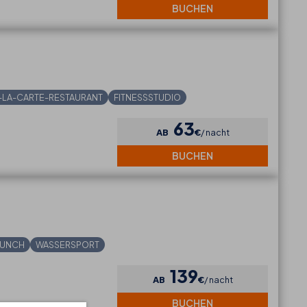
BUCHEN
-LA-CARTE-RESTAURANT
FITNESSSTUDIO
63
AB
€
nacht
BUCHEN
RUNCH
WASSERSPORT
139
AB
€
nacht
BUCHEN