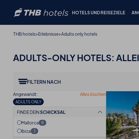
HOTELS UND REISEZIELE
AN
THB hotels
Erlebnisse
Adults only hotels
ADULTS-ONLY
HOTELS:
ALLE
FILTERN NACH
ADULTS ONLY
FINDE DEIN
SCHICKSAL
Mallorca
8
Ibiza
3