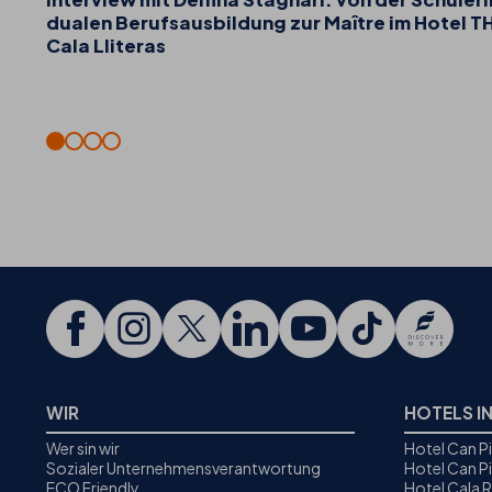
dualen Berufsausbildung zur Maître im Hotel T
Cala Lliteras
WIR
HOTELS I
Wer sin wir
Hotel Can P
Sozialer Unternehmensverantwortung
Hotel Can P
ECO Friendly
Hotel Cala 