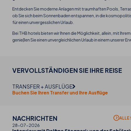
Entdecken Sie moderne Anlagen mit traumhaften Pools, Terras
ob Sie sich beim Sonnenbaden entspannen, in die kosmopoliti
für einen unvergesslichen Urlaub.
Bei THB hotels bieten wir Ihnen die Möglichkeit, allein, mit I
genießen Sie einen unvergleichlichen Urlaub in einem unserer 
VERVOLLSTÄNDIGEN SIE IHRE
REISE
TRANSFER + AUSFLÜGE
Buchen Sie Ihren Transfer und Ihre Ausflüge
NACHRICHTEN
ALLE
28-07-2026
Interview mit Delfina Stagnari: von der Schüleri