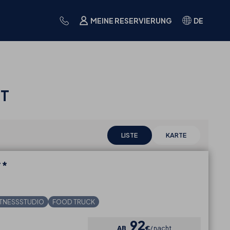
MEINE RESERVIERUNG
DE
IT
LISTE
KARTE
**
ITNESSSTUDIO
FOOD TRUCK
92
AB
€
nacht