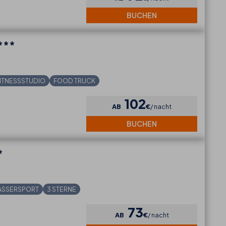
BUCHEN
***
ITNESSSTUDIO
FOOD TRUCK
102
AB
€
nacht
BUCHEN
*
ASSERSPORT
3 STERNE
73
AB
€
nacht