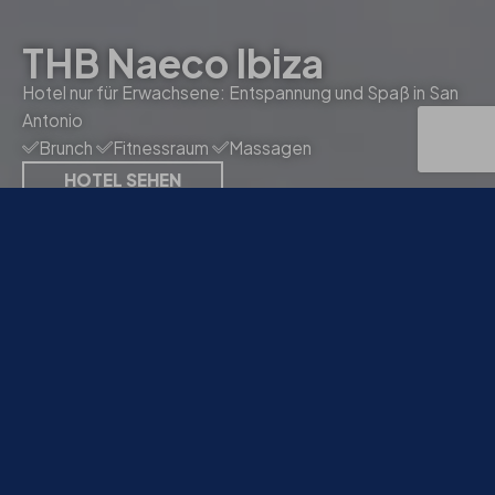
Sommer
Urlaubsmodus aktiviert
Online-Bestpreis
Zahlung im Hotel
Kostenlose
Stornierung
JETZT BUCHEN
Promo-Code: SUMMER26
UNVERGESSLICHER
URLAUB
AM MEER
Willkommen in Ihrem neuen Lieblingsort
Die Hotels von
THB hotels
vereinen Komfort, Gastronomie und
einzigartige Erlebnisse auf
Mallorca, Ibiza und auf Lanzarote.