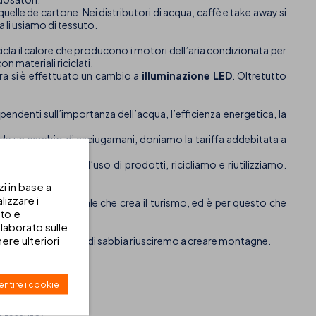
elle de cartone. Nei distributori di acqua, caffè e take away si
 li usiamo di tessuto.
icicla il calore che producono i motori dell’aria condizionata per
on materiali riciclati.
ttura si è effettuato un cambio a
illuminazione LED
. Oltretutto
pendenti sull’importanza dell’acqua, l’efficienza energetica, la
ede un cambio di asciugamani, doniamo la tariffa addebitata a
o specie.
otto la compra e l’uso di prodotti, ricicliamo e riutilizziamo.
zi in base a
izzare i
 impatto ambientale che crea il turismo, ed è per questo che
uto e
laborato sulle
re ulteriori
ta, dove con granelli di sabbia riusciremo a creare montagne.
ntire i cookie
 l’hotel.