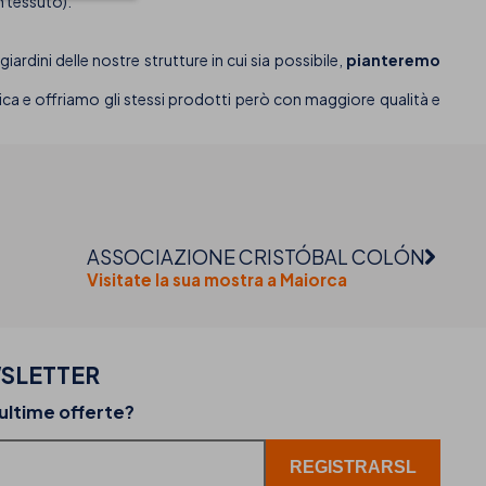
n tessuto).
iardini delle nostre strutture in cui sia possibile,
pianteremo
stica e offriamo gli stessi prodotti però con maggiore qualità e
ASSOCIAZIONE CRISTÓBAL COLÓN
Visitate la sua mostra a Maiorca
SLETTER
02-07-2026
 ultime offerte?
ta
THB hotels aggiunge WhatsApp come nuovo c
di assistenza clienti