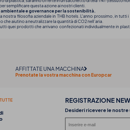
ro di plastica, saranno offerte in un sacchetto di tela TNT (tessuto no
per semplificare questa azione ai nostri clienti.
ambientale e governance per la sostenibilità.
a nostra filosofia aziendale in THB hotels. L'anno prossimo, in tutti i g
o che aiutino a neutralizzare la quantità di CO2 nell’aria.
 tutti quei prodotti che arrivano confezionati individualmente in pla
AFFITTATE UNA MACCHINA
Prenotate la vostra macchina con Europcar
REGISTRAZIONE NEW
 TUTTE
20-07-2026
Desideri ricevere le nostre
di
Scopri i food truck di THB hotels e la loro offer
o
gastronomica