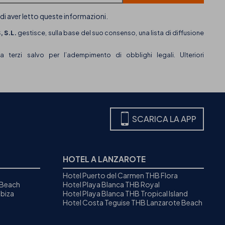
 di aver letto queste informazioni.
 S.L.
gestisce, sulla base del suo consenso, una lista di diffusione
terzi salvo per l’adempimento di obblighi legali. Ulteriori
SCARICA LA APP
HOTEL A LANZAROTE
Hotel Puerto del Carmen THB Flora
 Beach
Hotel Playa Blanca THB Royal
biza
Hotel Playa Blanca THB Tropical Island
Hotel Costa Teguise THB Lanzarote Beach