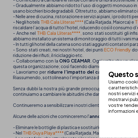
- Gradualmente abbiamo ridotto l’uso di oggetti monouso in plas
usano bicchieri biodegradabili. Oltretutto, abbiamo eliminato i
- Nelle aree di cucina, ristorazione e servizi ai piani, i prodotti 
- Negli hotels
THB Cala Lliteras****
(Cala Ratjada, Maiorca) e
T
riscaldare l’acqua di tutto l’hotel, riducendo così il consumo d’en
- Anche nel
THB Cala Lliteras****,
sono stati sostituiti gli inf
abbiamo installato un sistema di monitoraggio di tutti i vani m
- In tutti gli hotel della catena sono stati aggiunti contatori pa
- Sono stati creati, nei nostri hotel, dei punti
ECO Friendly
dov
riduzione dei rifiuti, il riciclaggio etc.
- Collaboriamo con la
ONG CEAMAR
. Ogni volta che un clie
questa organizzazione; così facendo diamo supporto alle loro at
- Lavoriamo per
ridurre l’impatto del carbonio
: riduciamo
Questo si
Riassumendo, sottolineano l’importanza delle “3 R” della sosten
Usiamo cookie 
caratteristic
Senza dubbi la nostra più grande preoccupazione è quella de
nostri servizi
continuiamo a cambiare le abitudini che danneggiano il pianeta
mostrarvi pub
vostre tenden
Continueremo a sensibilizzare i nostri clienti, dipendenti, for
informazioni 
Alcune delle azioni che cominceremo l'
anno prossimo
nei nos
- Eliminare le bottiglie di plastica e sostituirle per contenitori d
- Nel
THB Guya Playa****
(Cala Ratjada, Maiorca) si recupererà i