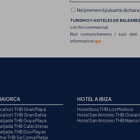
Nel premere il pulsante dichiara
TURISMO Y HOTELES DE BALEARES,
con fini commerciali.
Non comunicheremo i suoi dati a 
informazioni
qui
MAIORCA
HOTEL A IBIZA
icafort THB Gran Playa
Hotel Ibiza THB Los Molinos
icafort THB Gran Bahía
Hotel San Antonio THB Ocean
Ratjada THB Guya Playa
Hotel San Antonio THB Naeco I
atjada THB Cala Lliteras
Ratjada THB Dos Playas
oma THB Sa Coma Platja