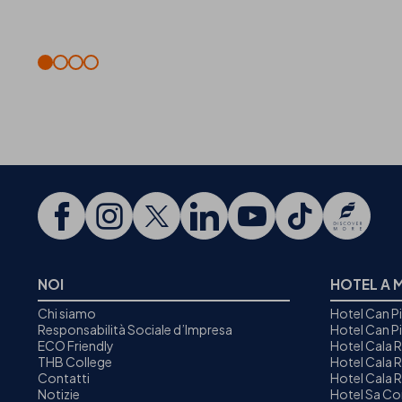
NOI
HOTEL A 
Chi siamo
Hotel Can P
Responsabilità Sociale d’Impresa
Hotel Can P
ECO Friendly
Hotel Cala 
THB College
Hotel Cala R
Contatti
Hotel Cala 
Notizie
Hotel Sa C