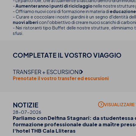
- Le pantofole, che attualmente si lasciano dentro di un involuc
-
Aumenteranno i punti di riciclaggio
nelle nostre strutture 
- Offriamo nuovi corsi di formazione in materia di
educazione 
- Curare e coccolare i nostri giardini è un segno d'identità dell
nuovi alberi
con l'obbiettivo di creare nuoci scarichi di carboni
- Nei ristoranti tipo Buffet delle nostre strutture, eliminiamo
sfusi.
COMPLETATE IL VOSTRO
VIAGGIO
TRANSFER + ESCURSIONI
Prenotate il vostro transfer ed escursioni
NOTIZIE
VISUALIZZARE
28-07-2026
Parliamo con Delfina Stagnari: da studentessa 
formazione professionale duale a maître press
l'hotel THB Cala Lliteras