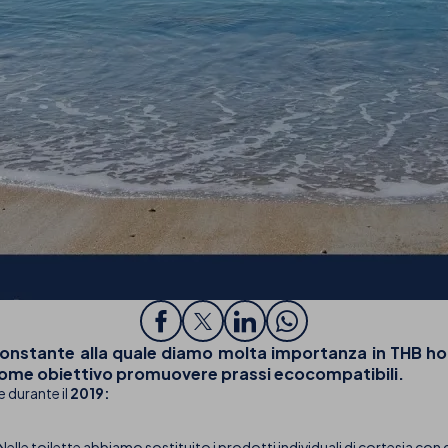
constante alla quale diamo molta importanza in THB ho
 come obiettivo promuovere prassi ecocompatibili.
 durante il
2019:
Nelle toilette abbiamo sostituito i prodotti individuali di cortesia con