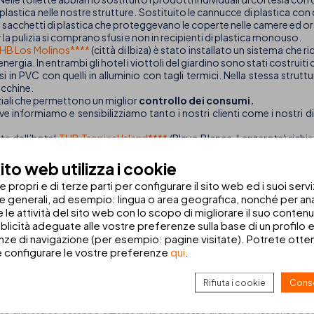
tica nelle nostre strutture. Sostituito le cannucce di plastica con qu
 sacchetti di plastica che proteggevano le coperte nelle camere ed ora
per la pulizia si comprano sfusi e non in recipienti di plastica monouso.
HB Los Molinos****
(città di Ibiza) è stato installato un sistema che r
ergia. In entrambi gli hotel i viottoli del giardino sono stati costruiti c
issi in PVC con quelli in alluminio con tagli termici. Nella stessa stru
acchine.
rziali che permettono un miglior
controllo dei consumi.
e informiamo e sensibilizziamo tanto i nostri clienti come i nostri di
nte dell’hotel
THB Tropical Island****
(Playa Blanca, Lanzarote) richi
tività dirette alla protezione e conservazione dei nostri mari e le lor
 il consumo per evitare emissioni al pianeta; oltretutto abbiamo rid
to web utilizza i cookie
ibilità per ridurre l’impatto del carbonio.
propri e di terze parti per configurare il sito web ed i suoi servi
he generali, ad esempio: lingua o area geografica, nonché per anal
l cambiamento climatico. In THB hotels siamo consapevoli del gran
 e le attività del sito web con lo scopo di migliorare il suo conten
.
blicità adeguate alle vostre preferenze sulla base di un profilo e
ze di navigazione (per esempio: pagine visitate). Potrete ottene
nitori … trasmettendo loro l’importanza che ha prendersi cura del piane
e configurare le vostre preferenze
qui
.
tri hotel sono:
Rifiuta i cookie
Conse
i cartone.
l calore dei motori dell'aria condizionata per riscaldare l’acqua di tutto