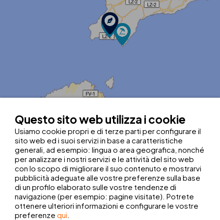
Questo sito web utilizza i cookie
MapLibre
| ©
OpenStreetMap contributors
|
Kobalt Technologies
Usiamo cookie propri e di terze parti per configurare il
Tel.:
+34 928 519 055
sito web ed i suoi servizi in base a caratteristiche
royalrecep@thbhotels.com
generali, ad esempio: lingua o area geografica, nonché
Codice identificativo turistico: E35/3/0269
per analizzare i nostri servizi e le attività del sito web
Latitudine:
28.869152632179713
con lo scopo di migliorare il suo contenuto e mostrarvi
Longitudine:
-13.82182095509938
pubblicità adeguate alle vostre preferenze sulla base
Scegliete il punto de partenza:
di un profilo elaborato sulle vostre tendenze di
navigazione (per esempio: pagine visitate). Potrete
AEROPORTO
STAZIONE DEGLI AUTOBUS
ottenere ulteriori informazioni e configurare le vostre
preferenze
qui
.