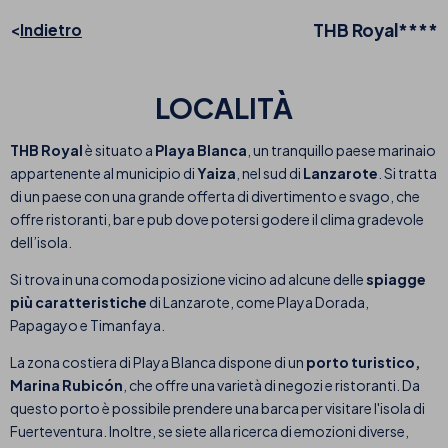
THB Royal****
Indietro
LOCALITÀ
THB Royal
è situato a
Playa Blanca
, un tranquillo paese marinaio
appartenente al municipio di
Yaiza
, nel sud di
Lanzarote
. Si tratta
di un paese con una grande offerta di divertimento e svago, che
offre ristoranti, bar e pub dove potersi godere il clima gradevole
dell’isola.
Si trova in una comoda posizione vicino ad alcune delle
spiagge
più caratteristiche
di Lanzarote, come Playa Dorada,
Papagayo e Timanfaya.
La zona costiera di Playa Blanca dispone di un
porto turistico,
Marina Rubicón
, che offre una varietà di negozi e ristoranti. Da
questo porto è possibile prendere una barca per visitare l'isola di
Fuerteventura. Inoltre, se siete alla ricerca di emozioni diverse,