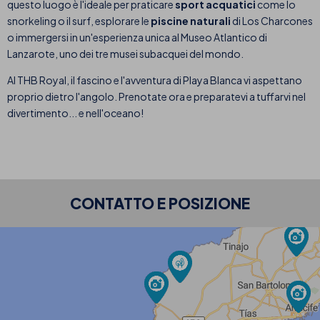
questo luogo è l'ideale per praticare
sport acquatici
come lo
snorkeling o il surf, esplorare le
piscine naturali
di Los Charcones
o immergersi in un'esperienza unica al Museo Atlantico di
Lanzarote, uno dei tre musei subacquei del mondo.
Al THB Royal, il fascino e l'avventura di Playa Blanca vi aspettano
proprio dietro l'angolo. Prenotate ora e preparatevi a tuffarvi nel
divertimento... e nell'oceano!
CONTATTO E POSIZIONE