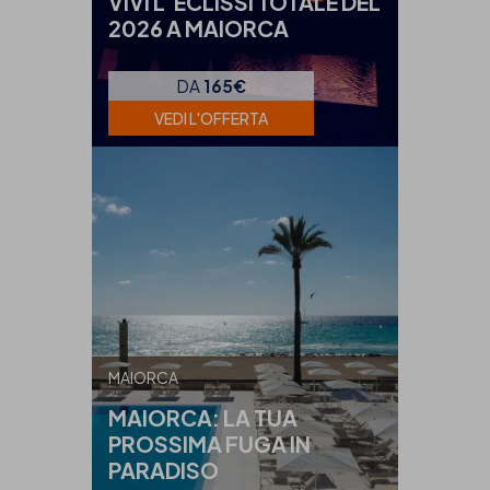
VIVI L’ECLISSI TOTALE DEL
2026 A MAIORCA
DA
165€
VEDI L'OFFERTA
MAIORCA
MAIORCA: LA TUA
PROSSIMA FUGA IN
PARADISO