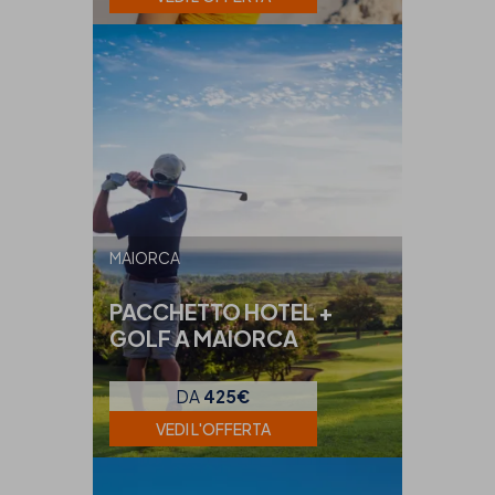
MAIORCA
PACCHETTO HOTEL +
GOLF A MAIORCA
DA
425€
VEDI L'OFFERTA