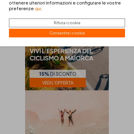
ottenere ulteriori informazioni e configurare le vostre
preferenze
qui
.
Rifiuta i cookie
Consentire i cookie
CICLISMO MAIORCA
VIVI L'ESPERIENZA DEL
CICLISMO A MAIORCA
15%
DI SCONTO
VEDI L'OFFERTA