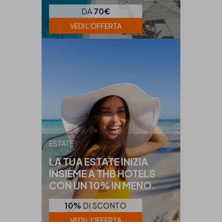
DA
70€
VEDI L'OFFERTA
ESTATE
LA TUA ESTATE INIZIA
INSIEME A THB HOTELS
CON UN 10% IN MENO.
10%
DI SCONTO
VEDI L'OFFERTA