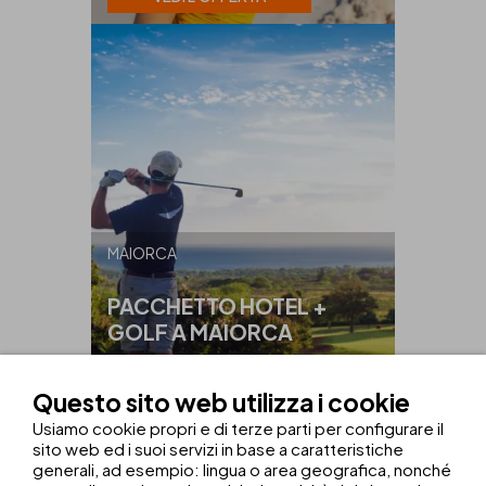
MAIORCA
PACCHETTO HOTEL +
GOLF A MAIORCA
DA
425€
Questo sito web utilizza i cookie
VEDI L'OFFERTA
Usiamo cookie propri e di terze parti per configurare il
sito web ed i suoi servizi in base a caratteristiche
generali, ad esempio: lingua o area geografica, nonché