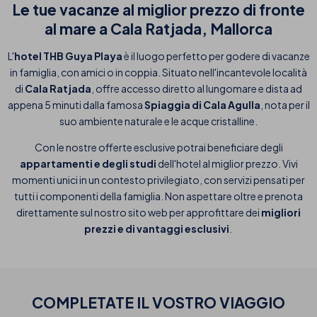
Le tue vacanze al miglior prezzo di fronte
al mare a Cala Ratjada, Mallorca
L'
hotel THB Guya Playa
è il luogo perfetto per godere di vacanze
in famiglia, con amici o in coppia. Situato nell'incantevole località
di
Cala Ratjada
, offre accesso diretto al lungomare e dista ad
appena 5 minuti dalla famosa
Spiaggia di Cala Agulla
, nota per il
suo ambiente naturale e le acque cristalline.
Con le nostre offerte esclusive potrai beneficiare degli
appartamenti e degli studi
dell'hotel al miglior prezzo. Vivi
momenti unici in un contesto privilegiato, con servizi pensati per
tutti i componenti della famiglia. Non aspettare oltre e prenota
direttamente sul nostro sito web per approfittare dei
migliori
prezzi e di vantaggi esclusivi
.
COMPLETATE IL VOSTRO
VIAGGIO