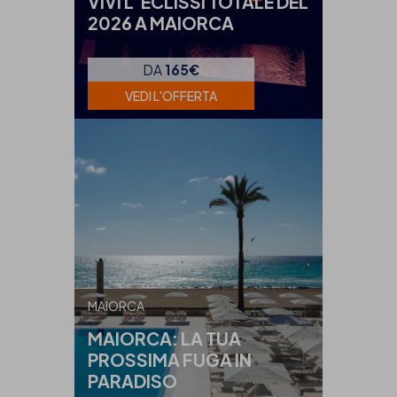
VIVI L’ECLISSI TOTALE DEL
2026 A MAIORCA
DA
165€
VEDI L'OFFERTA
MAIORCA
MAIORCA: LA TUA
PROSSIMA FUGA IN
PARADISO