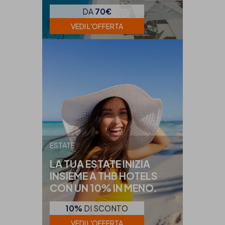
DA
70€
VEDI L'OFFERTA
ESTATE
LA TUA ESTATE INIZIA
INSIEME A THB HOTELS
CON UN 10% IN MENO.
10%
DI SCONTO
VEDI L'OFFERTA