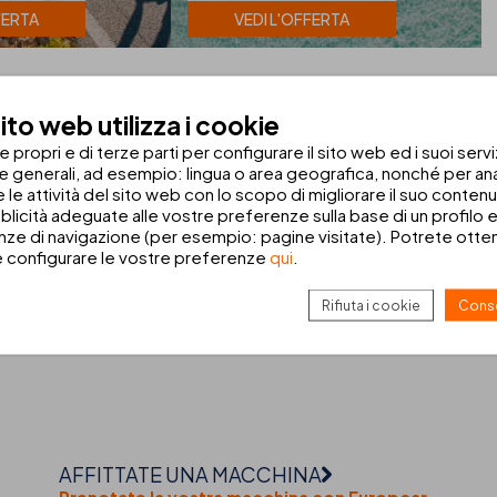
FERTA
VEDI L'OFFERTA
to web utilizza i cookie
propri e di terze parti per configurare il sito web ed i suoi servi
tel fronte mare a Can Picafort, Mallorca
he generali, ad esempio: lingua o area geografica, nonché per anal
 e le attività del sito web con lo scopo di migliorare il suo conten
erno hotel 4 stelle situato
fronte mare sulla spiaggia di Can Pica
blicità adeguate alle vostre preferenze sulla base di un profilo e
enticabili in famiglia o con gli amici.
ze di navigazione (per esempio: pagine visitate). Potrete ottene
e configurare le vostre preferenze
qui
.
 unica al
THB Gran Bahía
. Inoltre, solo prenotando direttamente sul 
ze da sogno a
Can Picafort, Mallorca
.
Rifiuta i cookie
Conse
AFFITTATE UNA MACCHINA