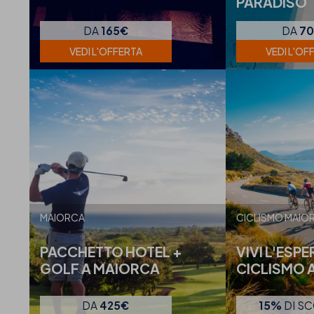
PARADISO
DA
165€
DA
7
VEDI L'OFFERTA
VEDI L'OF
MAIORCA
CICLISMO MAIO
PACCHETTO HOTEL +
VIVI L'ESP
GOLF A MAIORCA
CICLISMO 
DA
425€
15%
DI S