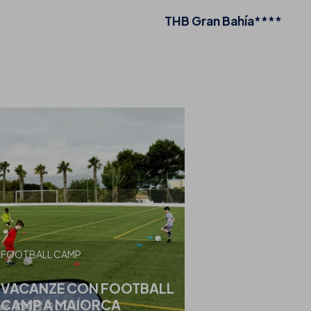
THB Gran Bahía****
FOOTBALL CAMP
VACANZE CON FOOTBALL
CAMP A MAIORCA