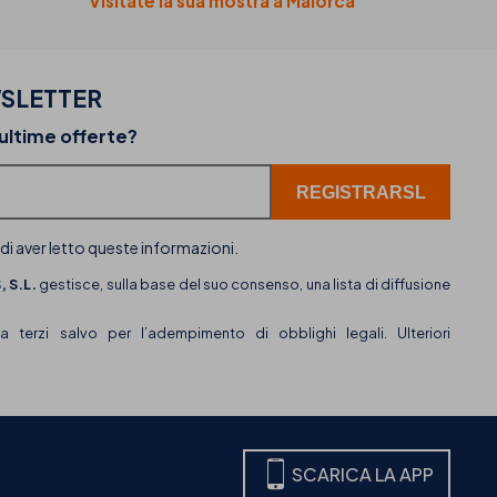
Visitate la sua mostra a Maiorca
SLETTER
02-07-2026
 ultime offerte?
ta
THB hotels aggiunge WhatsApp come nuovo c
di assistenza clienti
 di aver letto queste informazioni.
 S.L.
gestisce, sulla base del suo consenso, una lista di diffusione
terzi salvo per l’adempimento di obblighi legali. Ulteriori
SCARICA LA APP