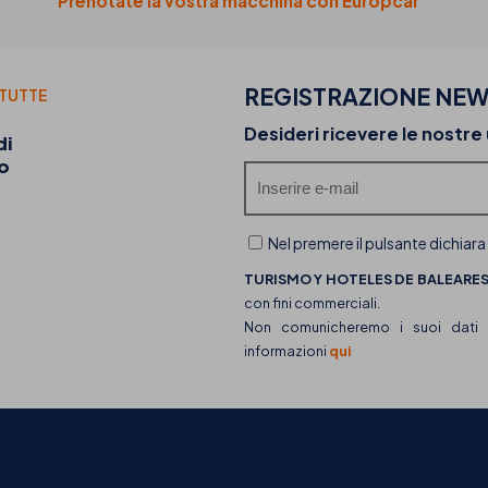
Prenotate la vostra macchina con Europcar
REGISTRAZIONE NEW
 TUTTE
20-07-2026
Desideri ricevere le nostre
di
Scopri i food truck di THB hotels e la loro offer
o
gastronomica
Nel premere il pulsante dichiara
TURISMO Y HOTELES DE BALEARES,
con fini commerciali.
Non comunicheremo i suoi dati a 
informazioni
qui