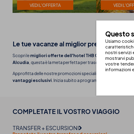
VEDI L'OFFERTA
VEDI L'OF
Questo si
Usiamo cookie 
Le tue vacanze al miglior prezzo in un ho
caratteristic
nostri servizi
Scopri le
migliori offerte dell'hotel THB Gran Bahía
, un mod
mostrarvi pub
Alcudia
, questa è la meta perfetta per trascorrere vacanze indim
vostre tenden
informazioni 
Approfitta delle nostre promozioni speciali e vivi un'esperienza
vantaggi esclusivi
. Inizia subito a programmare le tue vacan
COMPLETATE IL VOSTRO
VIAGGIO
TRANSFER + ESCURSIONI