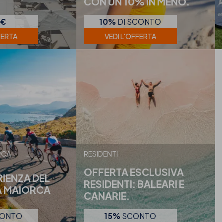
CON UN 10% IN MENO.
0€
10%
DI SCONTO
FERTA
VEDI L'OFFERTA
RCA
RESIDENTI
OFFERTA ESCLUSIVA
ERIENZA DEL
RESIDENTI: BALEARI E
A MAIORCA
CANARIE.
CONTO
15%
SCONTO