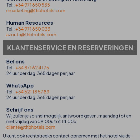
Tel.:
+34 971 850 535
emarketing@thbhotels.com
Human Resources
Tel.:
+34 971 850 033
azorita@thbhotels.com
KLANTENSERVICE EN RESERVERINGEN
Bel ons
Tel.:
+34 871 62 41 75
24 uur per dag, 365 dagen per jaar
WhatsApp
Tel.:
+34 621 18 57 89
24 uur per dag, 365 dagen per jaar
Schrijf ons
Wij zullen je zo snel mogelijk antwoord geven, maandag tot en
met vrijdag van 09:00u tot 14:00u
cliente@thbhotels.com
U kunt ook rechtstreeks contact opnemen met het hotel via de