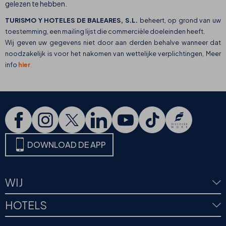
gelezen te hebben.
TURISMO Y HOTELES DE BALEARES, S.L.
beheert, op grond van uw
toestemming, een mailing lijst die commerciële doeleinden heeft.
Wij geven uw gegevens niet door aan derden behalve wanneer dat
noodzakelijk is voor het nakomen van wettelijke verplichtingen, Meer
info
hier
.
DOWNLOAD DE APP
WIJ
HOTELS