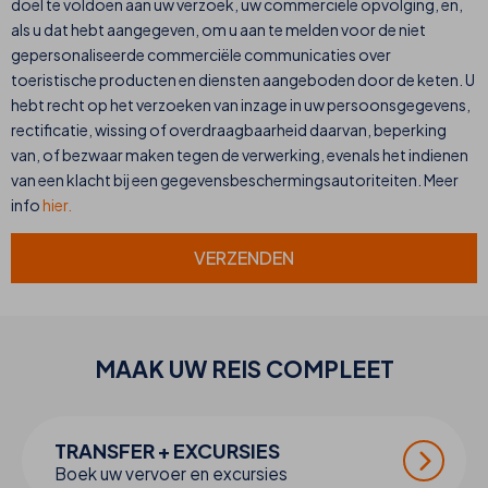
doel te voldoen aan uw verzoek, uw commerciële opvolging, en,
als u dat hebt aangegeven, om u aan te melden voor de niet
gepersonaliseerde commerciële communicaties over
toeristische producten en diensten aangeboden door de keten. U
hebt recht op het verzoeken van inzage in uw persoonsgegevens,
rectificatie, wissing of overdraagbaarheid daarvan, beperking
van, of bezwaar maken tegen de verwerking, evenals het indienen
van een klacht bij een gegevensbeschermingsautoriteiten. Meer
info
hier.
VERZENDEN
MAAK UW
REIS
COMPLEET
TRANSFER + EXCURSIES
Boek uw vervoer en excursies