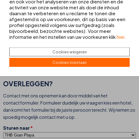
en ook voor het analyseren van onze diensten en de
Tel.:
+34 928 519 055
activiteit van onze website met als doel de inhoud
royalrecep@thbhotels.com
daarvan te verbeteren en u reclame te tonen die
afgestemd is op uw voorkeuren, dit op basis van een
THB Tropical Island
profiel opgesteld volgens uw surfgedrag (zoals
Tel.:
+34 928 519 250
bijvoorbeeld, bezochte websites). Voor meer
tropicalislandrecep1@thbhotels.com
informatie en het instellen van uw voorkeuren klik
hier
.
THB Lanzarote Beach
Tel.:
+34 928 827 260
Cookies weigeren
lanzarotebeachrecep@thbhotels.com
Cookies toestaan
OVERLEGGEN?
Contact met ons opnemen kan door middel van het
contactformulier. Formuleer duidelijk uw vraag en kies een hotel,
dan komt het formulier bij de juiste persoon terecht. Wij nemen zo
spoedig mogelijk contact met u op.
Sturen naar