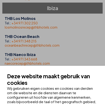
Ibiza
THB Los Molinos
Tel.:
+34 971 302 250
losmolinosrecep@thbhotels.com
THB Ocean Beach
Tel.:
+34 971 348 215
oceanbeachrecep@thbhotels.com
THB Naeco Ibiza
Tel.:
+34 971 343 668
naecorecep@thbhotels.com
Lanzarote
Deze website maakt gebruik van
cookies
THB Flora
Wij gebruiken eigen cookies en cookies van derden
Tel.:
+34 928 514 900
florarecep@thbhotels.com
om de website en de diensten daarvan te
configureren uit hoofde van algemene kenmerken,
THB Royal
zoals bijvoorbeeld de taal of het geografisch gebied,