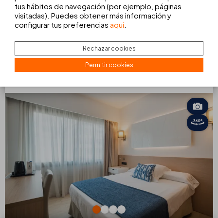
tus hábitos de navegación (por ejemplo, páginas
un ambiente ideal para estancias más tranquilas. El balcón
visitadas). Puedes obtener más información y
con hamacas es perfecto para relajarte al aire libre y
disfrutar del ambiente mediterráneo en total comodidad.
configurar tus preferencias
aquí
.
144
DESDE
€
Rechazar cookies
noche
Permitir cookies
VER TODOS LOS
RESERVAR
SERVICIOS