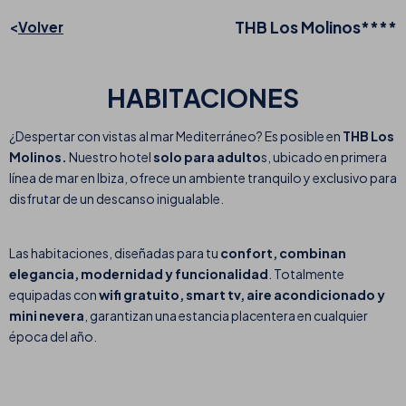
THB Los Molinos****
Volver
HABITACIONES
¿Despertar con vistas al mar Mediterráneo? Es posible en
THB Los
Molinos.
Nuestro hotel
solo para adulto
s, ubicado en primera
línea de mar en Ibiza, ofrece un ambiente tranquilo y exclusivo para
disfrutar de un descanso inigualable.
Las habitaciones, diseñadas para tu
confort, combinan
elegancia, modernidad y funcionalidad
. Totalmente
equipadas con
wifi gratuito, smart tv, aire acondicionado y
mini nevera
, garantizan una estancia placentera en cualquier
época del año.