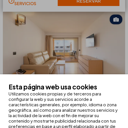
RESERVAR
SERVICIOS
Esta página web usa cookies
Utilizamos cookies propias y de terceros para
Apartamento 1 Dormitorio
configurar la web y sus servicios acorde a
características generales, por ejemplo, idioma o zona
De 1 a 2 personas
2 adultos máx.
geográfica, así como para analizar nuestros servicios y
la actividad de la web con el fin de mejorar su
Con 40 m², los apartamentos de un dormitorio ofrecen la
contenido y mostrarte publicidad relacionada con tus
libertad y comodidad de contar con tu propio espacio en
preferencias en base a un perfil elaborado a partir de
Ibiza. Disponen de sala de estar y cocina equipada, creando