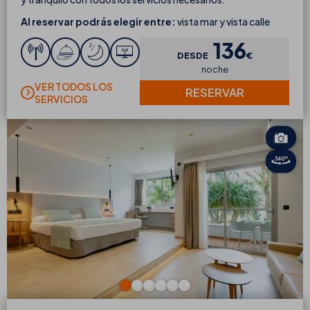
Al reservar podrás elegir entre:
vista mar y vista calle
136
DESDE
€
noche
VER TODOS LOS
RESERVAR
SERVICIOS