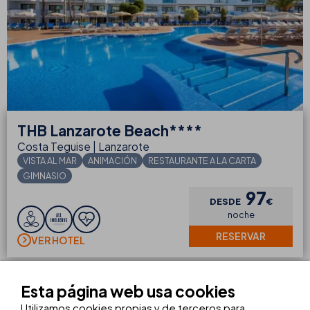
THB
Lanzarote Beach****
Costa Teguise | Lanzarote
VISTA AL MAR
ANIMACIÓN
RESTAURANTE A LA CARTA
GIMNASIO
97
DESDE
€
noche
RESERVAR
VER HOTEL
Esta página web usa cookies
Hoteles todo incluido en Lanzarote
Utilizamos cookies propias y de terceros para