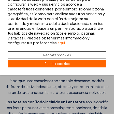
configurar la web y sus servicios acorde a
características generales, por ejemplo, idioma o zona
Disfruta de Lanzarote al máximo con nuestro servicio
Todo
geográfica, así como para analizar nuestros servicios y
Incluido
. Vive unas vacaciones donde la comodidad y el disfrute
la actividad de la web con el fin de mejorar su
están garantizados, sin preocuparte por nada más que relajarte y
contenido y mostrarte publicidad relacionada con tus
disfrutar de cada momento. Nuestro servicio de
Todo Incluido
preferencias en base a un perfil elaborado a partir de
está diseñado para que tú y los tuyos viváis una estancia
tus hábitos de navegación (por ejemplo, páginas
visitadas). Puedes obtener más información y
completa y variada en una de las islas más bellas de las Canarias.
configurar tus preferencias
aquí
.
Desde desayunos y almuerzos llenos de sabor hasta cenas y
snacks disponibles durante todo el día, podrás disfrutar de una
Rechazar cookies
amplia oferta gastronómica que incluye opciones para todos los
Permitir cookies
gustos y edades. Además, nuestros bares ofrecen refrescos,
cócteles, snacks y más para que cada momento sea perfecto.
Y porque unas vacaciones no son solo descanso, podrás
disfrutar de actividades diarias, piscinas y entretenimiento que
harán de tu estancia en Lanzarote una experiencia inolvidable.
Los hoteles con Todo Incluido en Lanzarote
son la opción
perfecta para unas vacaciones sin preocupaciones, donde la
diversión, la buena comida y el relax están siempre incluidos.