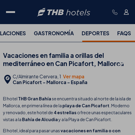
ALACIONES
GASTRONOMÍA
DEPORTES
FAQS
Vacaciones en familia a orillas del
mediterráneo en Can Picafort, Mallorca
C/Almirante Cervera, 1
Ver mapa
Can Picafort - Mallorca - España
El hotel
THB Gran Bahía
se encuentra situado al norte de la isla de
Mallorca, en primera línea de la
playa de Can Picafort
. Moderno
y renovado, este hotel de
4 estrellas
ofrece unas espectaculares
vistas a la
Bahía de Alcudia
y a la Playa de Can Picafort.
El hotel, ideal para pasar unas
vacaciones en familia o con