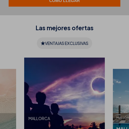
Las mejores
ofertas
VENTAJAS EXCLUSIVAS
MALLO
MALLORCA
MALL