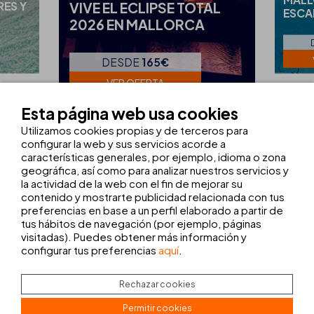
RES Y
VIVE EL ECLIPSE TOTAL
ESCA
2026 EN MALLORCA
DESDE
165€
VER OFERTA
Esta página web usa cookies
Utilizamos cookies propias y de terceros para
configurar la web y sus servicios acorde a
VER TODAS LAS OFERTAS
características generales, por ejemplo, idioma o zona
geográfica, así como para analizar nuestros servicios y
la actividad de la web con el fin de mejorar su
contenido y mostrarte publicidad relacionada con tus
preferencias en base a un perfil elaborado a partir de
LAS
INSTALACIONES Y SERVICIOS
tus hábitos de navegación (por ejemplo, páginas
visitadas). Puedes obtener más información y
configurar tus preferencias
aquí
.
PISCINA CON VISTAS AL MAR
MASAJES
Rechazar cookies
Permitir cookies