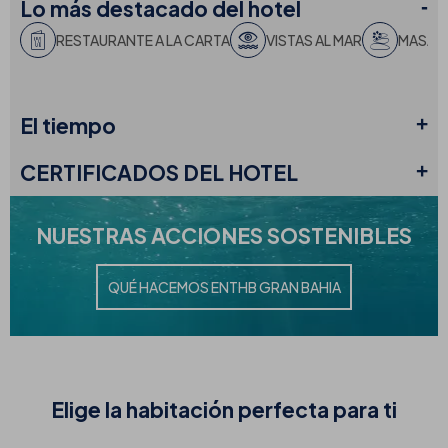
Lo más destacado
del hotel
RESTAURANTE A LA CARTA
VISTAS AL MAR
MASAJ
El
tiempo
CERTIFICADOS
DEL HOTEL
NUESTRAS
ACCIONES SOSTENIBLES
QUÉ HACEMOS EN
THB GRAN BAHIA
Elige la
habitación perfecta para ti