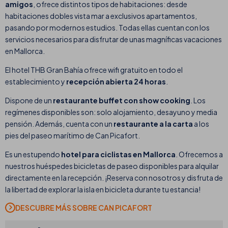
amigos
, ofrece distintos tipos de habitaciones:
desde
habitaciones dobles vista mar a exclusivos apartamentos,
pasando por modernos estudios. Todas ellas cuentan con los
servicios necesarios para disfrutar de unas magníficas vacaciones
en Mallorca.
El hotel THB Gran Bahía ofrece wifi gratuito en todo el
establecimiento y
recepción abierta 24 horas
.
Dispone de un
restaurante buffet con show cooking
. Los
regímenes disponibles son: solo alojamiento, desayuno y media
pensión. Además, cuenta con un
restaurante
a la carta
a los
pies del paseo marítimo de Can Picafort.
Es un estupendo
hotel para ciclistas en Mallorca
. Ofrecemos a
nuestros huéspedes bicicletas de paseo disponibles para alquilar
directamente en la recepción. ¡Reserva con nosotros y disfruta de
la libertad de explorar la isla en bicicleta durante tu estancia!
DESCUBRE MÁS SOBRE CAN PICAFORT