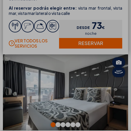
Al reservar podrás elegir entre:
vista mar frontal, vista
mar, vista mar lateral o vista calle
73
DESDE
€
noche
VER TODOS LOS
RESERVAR
SERVICIOS