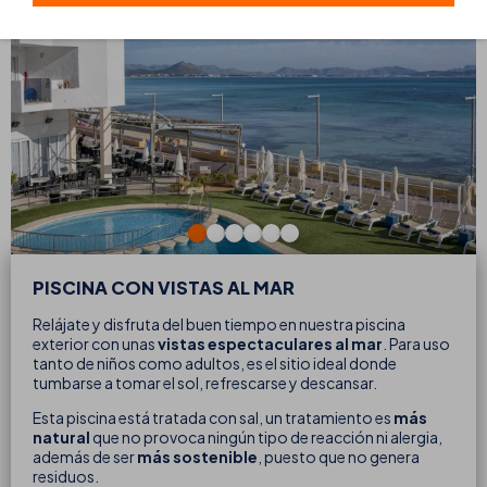
PISCINA CON VISTAS AL MAR
Relájate y disfruta del buen tiempo en nuestra piscina
exterior con unas
vistas espectaculares al mar
. Para uso
tanto de niños como adultos, es el sitio ideal donde
tumbarse a tomar el sol, refrescarse y descansar.
Esta piscina está tratada con sal, un tratamiento es
más
natural
que no provoca ningún tipo de reacción ni alergia,
además de ser
más sostenible
, puesto que no genera
residuos.