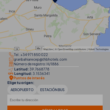
MapLibre
| ©
OpenStreetMap contributors
|
Kobalt Technologies
Tel.:
+34 971 850 022
granbahiarecep@thbhotels.com
Número de registro: H/1886
Latitud:
39.7668778
Longitud:
3.1536341
Puntos de interés
Elige tu origen:
AEROPUERTO
ESTACIÓN BUS