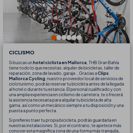
CICLISMO
Si buscas un
hotel ciclista en Mallorca
, THB Gran Bahía
tiene todo lo que necesitas: alquiler de bicicletas, taller de
reparación, zona de lavado, garaje… Gracias a
Clips
Mallorca Cycling
, nuestro proveedor local de servicios de
cicloturismo, podrás reservar tu bicicleta antes de la llegada
al hotel o durante tu estancia. El personal cualificado y con
una amplia experiencia en ciclismo de carretera, te ofrecerá
la asistencia necesaria para alquilar tu bicicleta de alta
gama, así como un mecánico siempre a tu disposición y una
puesta a punto perfecta.
Si prefieres traer tu propia bicicleta, podrás guardarla en
nuestras instalaciones. Si, por el contrario, te apetece más
conocer esta magnífica zona de una forma más tranquila,