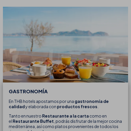
GASTRONOMÍA
En THB hotels apostamos por una
gastronomía de
calidad
y elaborada con
productos frescos
.
Tanto en nuestro
Restaurante a la carta
como en
el
Restaurante Buffet
, podrás disfrutar de la mejor cocina
mediterránea, así como platos provenientes de todos los