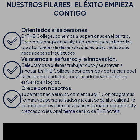
NUESTROS PILARES: EL ÉXITO EMPIEZA
CONTIGO
Orientados a las personas.
En THB College, ponemos a las personas en el centro.
Creemos en su potencial y trabajamos para ofrecerles
oportunidades de desarrollo únicas, adaptadas a sus
necesidades e inquietudes.
Valoramos el esfuerzo y la innovación.
Celebramos a quienes trabajan duro y se atreven a
innovar. En THB College reconocemos y potenciamos el
talento emprendedor, convirtiendo ideas en éxitos y
esfuerzo en logros.
Crece con nosotros.
Tu camino hacia el éxito comienza aquí. Con programas
formativos personalizados y recursos de alta calidad, te
acompañamos para que alcances tu máximo potencial y
crezcas profesionalmente dentro de THB hotels.