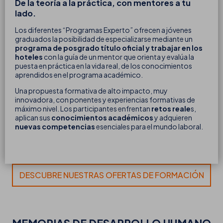
De la teoría a la práctica, con mentores a tu
lado.
Los diferentes “Programas Experto” ofrecen a jóvenes
graduados la posibilidad de especializarse mediante un
programa de posgrado título oficial y trabajar en los
hoteles
con la guía de un mentor que orienta y evalúa la
puesta en práctica en la vida real, de los conocimientos
aprendidos en el programa académico.
Una propuesta formativa de alto impacto, muy
innovadora, con ponentes y experiencias formativas de
máximo nivel. Los participantes enfrentan
retos reale
s,
aplican sus
conocimientos académicos
y adquieren
nuevas competencias
esenciales para el mundo laboral.
DESCUBRE NUESTRAS OFERTAS DE FORMACIÓN