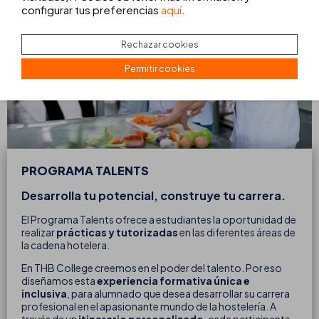
configurar tus preferencias
aquí
.
Rechazar cookies
Permitir cookies
PROGRAMA TALENTS
Desarrolla tu potencial, construye tu carrera.
El Programa Talents ofrece a estudiantes la oportunidad de
realizar
prácticas y tutorizadas
en las diferentes áreas de
la cadena hotelera.
En THB College creemos en el poder del talento. Por eso
diseñamos esta
experiencia formativa única e
inclusiva
, para alumnado que desea desarrollar su carrera
profesional en el apasionante mundo de la hostelería. A
través de un
itinerario personalizado
, cada participante