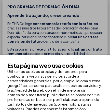
PROGRAMAS DE FORMACIÓN DUAL
Aprende trabajando, crece creando.
En THB College
conectamos la teoría con la práctica
gracias a nuestros Programas de Formación Profesional
Dual, diseñado para personas comprometidas, que desean
especializarse en el sector hotelero e
iniciar una carrera
con visión de futuro
dentro de la compañía.
Este programa ofrece una
titulación oficial, un contrato
remunerado
desde el primer día, y la posibilidad de
combinar formación académica con experiencia
laboral
en nuestros establecimientos. Ofrecemos los
Esta página web usa cookies
siguientes programas de FP Dual: restauración,
Utilizamos cookies propias y de terceros para
alojamiento, dirección hotelera y mantenimiento hotelero.
configurar la web y sus servicios acorde a
Convocatoria 2027 abierta.
características generales, por ejemplo, idioma o zona
geográfica, así como para analizar nuestros servicios y
la actividad de la web con el fin de mejorar su
contenido y mostrarte publicidad relacionada con tus
preferencias en base a un perfil elaborado a partir de
tus hábitos de navegación (por ejemplo, páginas
visitadas). Puedes obtener más información y