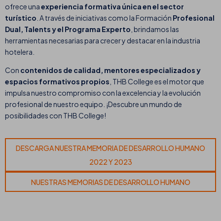
ofrece una
experiencia formativa única en el sector
turístico
. A través de iniciativas como la Formación
Profesional
Dual, Talents y el Programa Experto
, brindamos las
herramientas necesarias para crecer y destacar en la industria
hotelera.
Con
contenidos de calidad, mentores especializados y
espacios formativos propios
, THB College es el motor que
impulsa nuestro compromiso con la excelencia y la evolución
profesional de nuestro equipo. ¡Descubre un mundo de
posibilidades con THB College!
DESCARGA NUESTRA MEMORIA DE DESARROLLO HUMANO
2022 Y 2023
NUESTRAS MEMORIAS DE DESARROLLO HUMANO