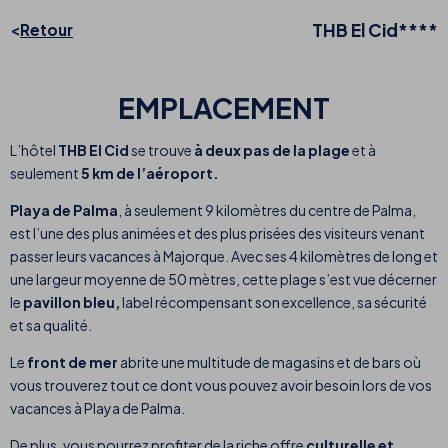
THB El Cid****
Retour
EMPLACEMENT
L’hôtel
THB El Cid
se trouve
à deux pas de la plage
et à
seulement
5 km de l’aéroport.
Playa de Palma
, à seulement 9 kilomètres du centre de Palma,
est l’une des plus animées et des plus prisées des visiteurs venant
passer leurs vacances à Majorque. Avec ses 4 kilomètres de long et
une largeur moyenne de 50 mètres, cette plage s’est vue décerner
le
pavillon bleu,
label récompensant son excellence, sa sécurité
et sa qualité.
Le
front de mer
abrite une multitude de magasins et de bars où
vous trouverez tout ce dont vous pouvez avoir besoin lors de vos
vacances à Playa de Palma.
De plus, vous pourrez profiter de la riche offre
culturelle et