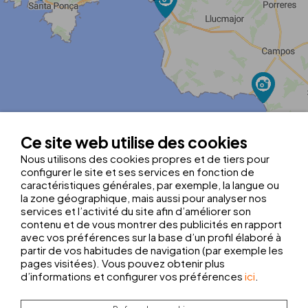
MapLibre
| ©
OpenStreetMap contributors
|
Kobalt Technologies
Ce site web utilise des cookies
Tel.:
+34 971 260 850
Nous utilisons des cookies propres et de tiers pour
elcidrecep@thbhotels.com
configurer le site et ses services en fonction de
Numéro de registre: H/888
caractéristiques générales, par exemple, la langue ou
Latitude:
39.5347872
la zone géographique, mais aussi pour analyser nos
Longitude:
2.7223644
services et l’activité du site afin d’améliorer son
Choisissez votre origine:
contenu et de vous montrer des publicités en rapport
AÉROPORT
GARE ROUTIÈRE
avec vos préférences sur la base d’un profil élaboré à
partir de vos habitudes de navigation (par exemple les
pages visitées). Vous pouvez obtenir plus
d’informations et configurer vos préférences
ici
.