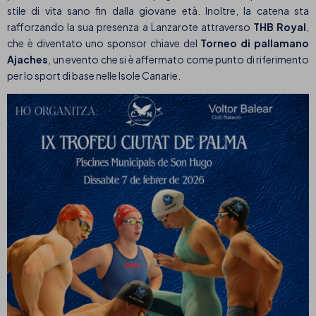
stile di vita sano fin dalla giovane età. Inoltre, la catena sta
rafforzando la sua presenza a Lanzarote attraverso
THB Royal
,
che è diventato uno sponsor chiave del
Torneo di pallamano
Ajaches
, un evento che si è affermato come punto di riferimento
per lo sport di base nelle Isole Canarie.