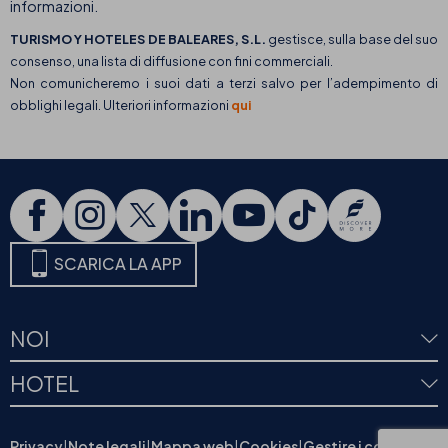
informazioni.
TURISMO Y HOTELES DE BALEARES, S.L.
gestisce, sulla base del suo
consenso, una lista di diffusione con fini commerciali.
Non comunicheremo i suoi dati a terzi salvo per l’adempimento di
obblighi legali. Ulteriori informazioni
qui
SCARICA LA APP
NOI
HOTEL
Privacy
|
Note legali
|
Mappa web
|
Cookies
|
Gestire i cookies
|