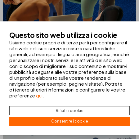
Questo sito web utilizza i cookie
Usiamo cookie propri e di terze parti per configurare il
sito web ed i suoi servizi in base a caratteristiche
generali, ad esempio: lingua o area geografica, nonché
per analizzare i nostri servizi e le attività del sito web
con lo scopo di migliorare il suo contenuto e mostrarvi
pubblicità adeguate alle vostre preferenze sulla base
di un profilo elaborato sulle vostre tendenze di
navigazione (per esempio: pagine visitate). Potrete
ottenere ulteriori informazioni e configurare le vostre
preferenze
qui
.
Inoltre, THB hotels rafforza il proprio impegno istituzionale
sostenendo la
Federazione calcistica delle Isole Baleari
Rifiuta i cookie
(FFIB)
, contribuendo allo sviluppo e alla promozione del calcio
Consentire i cookie
nell’arcipelago.