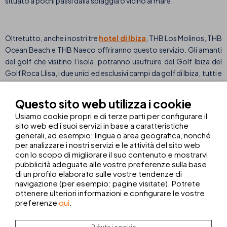
situato a pochi passi dalla spiaggia o vicino al mare.
Oltretutto, anche i nostri tre
hotel di Ibiza
, THB Los Molinos, THB
Ocean Beach e THB Naeco offriranno questo servizio. Gli amanti
del golf che visitino l’isola, potranno usufruire del Golf Ibiza del
Golf Roca Llisa, i due unici ed esclusivi campi da golf di Ibiza, tutti e
due a Santa Eulàlia e circondati da un paesaggio di valli e
montagne con vista al mare.
Questo sito web utilizza i cookie
Usiamo cookie propri e di terze parti per configurare il
sito web ed i suoi servizi in base a caratteristiche
Organizzare una vacanza con golf a Maiorca e Ibiza è
generali, ad esempio: lingua o area geografica, nonché
per analizzare i nostri servizi e le attività del sito web
un'idea perfetta
, tanto per principianti quanto per
con lo scopo di migliorare il suo contenuto e mostrarvi
professionisti. Cosa aspettate per provarlo?
pubblicità adeguate alle vostre preferenze sulla base
di un profilo elaborato sulle vostre tendenze di
navigazione (per esempio: pagine visitate). Potrete
ottenere ulteriori informazioni e configurare le vostre
Se volete essere fra i primi a godervi uno dei nostri
pacchetti
preferenze
qui
.
personalizzati con golf per le vostre vacanze
informatevi
entrando nella sezione di
hotel e golf
e riempite il modulo per