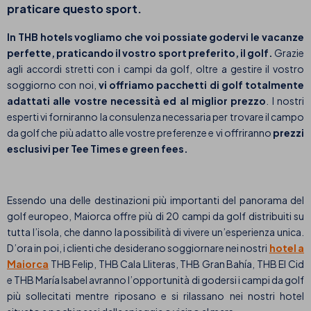
praticare questo sport.
In THB hotels vogliamo che voi possiate godervi le vacanze
perfette, praticando il vostro sport preferito, il golf.
Grazie
agli accordi stretti con i campi da golf, oltre a gestire il vostro
soggiorno con noi,
vi offriamo pacchetti di golf totalmente
adattati alle vostre necessità ed al miglior prezzo
. I nostri
esperti vi forniranno la consulenza necessaria per trovare il campo
da golf che più adatto alle vostre preferenze e vi offriranno
prezzi
esclusivi per Tee Times e green fees.
Essendo una delle destinazioni più importanti del panorama del
golf europeo, Maiorca offre più di 20 campi da golf distribuiti su
tutta l’isola, che danno la possibilità di vivere un’esperienza unica.
D’ora in poi, i clienti che desiderano soggiornare nei nostri
hotel a
Maiorca
THB Felip, THB Cala Lliteras, THB Gran Bahía, THB El Cid
e THB María Isabel avranno l’opportunità di godersi i campi da golf
più sollecitati mentre riposano e si rilassano nei nostri hotel