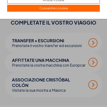
Rifiuta i cookie
poter ricevere consulenza individualizzata
Consentire i cookie
COMPLETATE IL VOSTRO
VIAGGIO
TRANSFER + ESCURSIONI
Prenotate il vostro transfer ed escursioni
AFFITTATE UNA MACCHINA
Prenotate la vostra macchina con Europcar
ASSOCIAZIONE CRISTÓBAL
COLÓN
Visitate la sua mostra a Maiorca