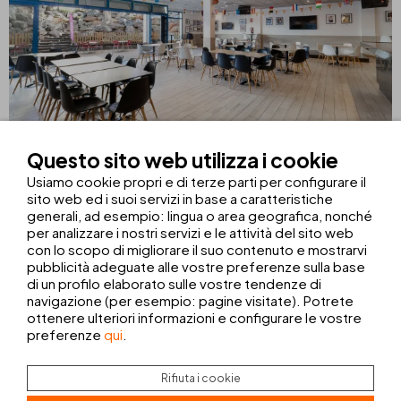
Questo sito web utilizza i cookie
SPORTS BAR
Usiamo cookie propri e di terze parti per configurare il
sito web ed i suoi servizi in base a caratteristiche
I pomeriggi iniziano qui! Festeggiate i gol della vostra
generali, ad esempio: lingua o area geografica, nonché
squadra
guardando le partite
allo Sports Bar del THB
per analizzare i nostri servizi e le attività del sito web
Tropical Island mentre vi godete il vostro drink preferito.
con lo scopo di migliorare il suo contenuto e mostrarvi
Potrete anche cogliere l’occasione per fare una partita a
pubblicità adeguate alle vostre preferenze sulla base
biliardo
.
di un profilo elaborato sulle vostre tendenze di
ORARI
navigazione (per esempio: pagine visitate). Potrete
ottenere ulteriori informazioni e configurare le vostre
MENU BEVANDE
preferenze
qui
.
Rifiuta i cookie