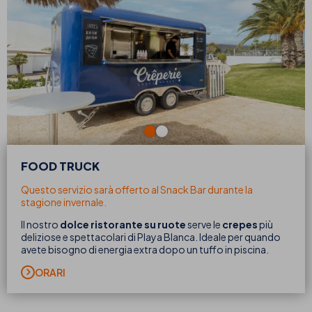
FOOD TRUCK
Questo servizio sarà offerto al Snack Bar durante la
stagione invernale.
Il nostro
dolce ristorante su ruote
serve le
crepes
più
deliziose e spettacolari di Playa Blanca. Ideale per quando
avete bisogno di energia extra dopo un tuffo in piscina.
ORARI