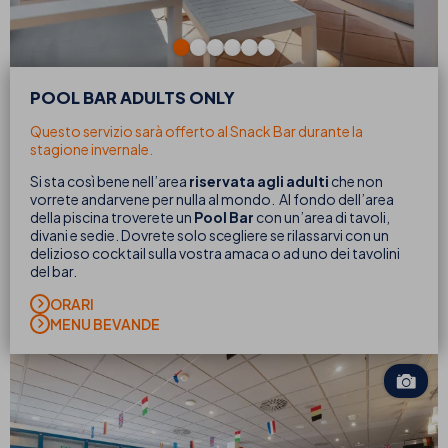
POOL BAR ADULTS ONLY
Questo servizio sarà offerto al Snack Bar durante la
stagione invernale.
Si sta così bene nell’area
riservata agli adulti
che non
vorrete andarvene per nulla al mondo. Al fondo dell’area
della piscina troverete un
Pool Bar
con un’area di tavoli,
divani e sedie. Dovrete solo scegliere se rilassarvi con un
delizioso cocktail sulla vostra amaca o ad uno dei tavolini
del bar.
ORARI
MENU BEVANDE