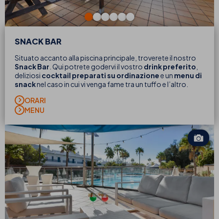
SNACK BAR
Situato accanto alla piscina principale, troverete il nostro
Snack Bar
. Qui potrete godervi il vostro
drink preferito
,
deliziosi
cocktail
preparati su ordinazione
e un
menu di
snack
nel caso in cui vi venga fame tra un tuffo e l’altro.
ORARI
MENU