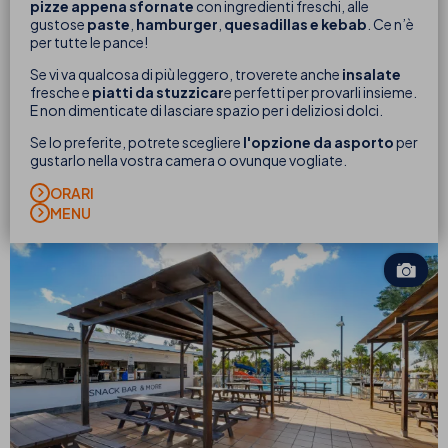
pizze appena sfornate
con ingredienti freschi, alle
gustose
paste
,
hamburger
,
quesadillas e kebab
. Ce n’è
per tutte le pance!
Se vi va qualcosa di più leggero, troverete anche
insalate
fresche e
piatti da stuzzicar
e perfetti per provarli insieme.
E non dimenticate di lasciare spazio per i deliziosi dolci.
Se lo preferite, potrete scegliere
l'opzione da asporto
per
gustarlo nella vostra camera o ovunque vogliate.
ORARI
MENU