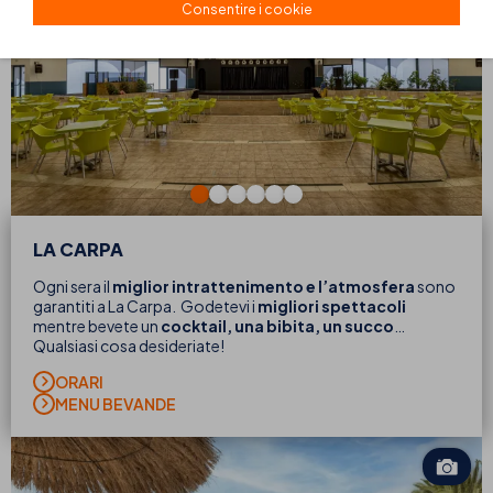
Consentire i cookie
LA CARPA
Ogni sera il
miglior intrattenimento e l’atmosfera
sono
garantiti a La Carpa. Godetevi i
migliori spettacoli
mentre bevete un
cocktail, una bibita, un succo
…
Qualsiasi cosa desideriate!
ORARI
MENU BEVANDE