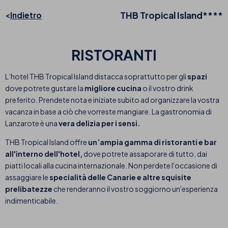
THB Tropical Island****
Indietro
RISTORANTI
L’hotel THB Tropical Island distacca soprattutto per gli
spazi
dove potrete gustare la
migliore cucina
o il vostro drink
preferito. Prendete nota e iniziate subito ad organizzare la vostra
vacanza in base a ciò che vorreste mangiare. La gastronomia di
Lanzarote è una
vera delizia per i sensi.
THB Tropical Island offre
un’ampia gamma di ristoranti e bar
all'interno dell'hotel,
dove potrete assaporare di tutto, dai
piatti locali alla cucina internazionale. Non perdete l'occasione di
assaggiare le
specialità delle Canarie e altre squisite
prelibatezze
che renderanno il vostro soggiorno un'esperienza
indimenticabile.