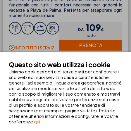
funzionale con tutti i comfort necessari per godersi le
vacanze a Playa de Palma. Perfetta per assaporare ogni
momento vicino al mare.
109
DA
€
notte
PRENOTA
INFO TUTTI I SERVIZI
Questo sito web utilizza i cookie
Usiamo cookie propri e di terze parti per configurare il
DOMANDE FREQUENTI
sito web ed i suoi servizi in base a caratteristiche
generali, ad esempio: lingua o area geografica, nonché
per analizzare i nostri servizi e le attività del sito web
con lo scopo di migliorare il suo contenuto e mostrarvi
How many rooms are there at THB Niágara
pubblicità adeguate alle vostre preferenze sulla base
hotel?
di un profilo elaborato sulle vostre tendenze di
navigazione (per esempio: pagine visitate). Potrete
ottenere ulteriori informazioni e configurare le vostre
preferenze
qui
.
Does THB Niágara hotel have connecting
rooms?