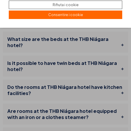
Rifiuta i cookie
Are rooms at THB Niágara hotel equipped with a
Consentire i cookie
shower, bath, or hot tub?
What size are the beds at the THB Niágara
hotel?
Is it possible to have twin beds at THB Niágara
hotel?
Do the rooms at THB Niágara hotel have kitchen
facilities?
Are rooms at the THB Niágara hotel equipped
with an iron or a clothes steamer?