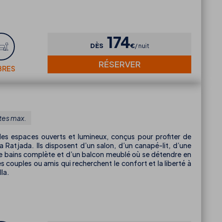
174
DÈS
€
nuit
RÉSERVER
BRES
tes max.
es espaces ouverts et lumineux, conçus pour profiter de
 Ratjada. Ils disposent d’un salon, d’un canapé-lit, d’une
 de bains complète et d’un balcon meublé où se détendre en
 les couples ou amis qui recherchent le confort et la liberté à
la.