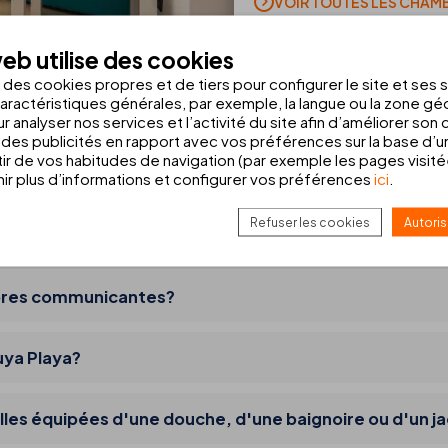
VOIR TOUTES LES CHAM
eb utilise des cookies
s des cookies propres et de tiers pour configurer le site et ses 
aractéristiques générales, par exemple, la langue ou la zone g
r analyser nos services et l’activité du site afin d’améliorer son
des publicités en rapport avec vos préférences sur la base d’un
tir de vos habitudes de navigation (par exemple les pages visit
a Playa?
r plus d’informations et configurer vos préférences
ici
.
Refuser les cookies
Autoris
es avec vue?
mbres communicantes?
uya Playa?
les équipées d'une douche, d'une baignoire ou d'un ja