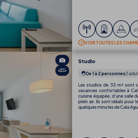
VOIR TOUTES LES CHAM
Studio
De 1 à 2 personnes
2 adul
Les studios de 33 m² sont d
vacances confortables à Cala
cuisine équipée, d’une salle
plein air. Ils sont idéals pour
quelques minutes de Cala Agul