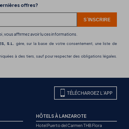
02-07-2026
ernières offres?
r
THB hotels intègre WhatsApp comme nouveau
canal de service client
i, vous affirmez avoir lu ces informations.
S, S.L.
gère, sur la base de votre consentement, une liste de
uées à des tiers, sauf pour respecter des obligations légales.
TÉLÉCHARGEZ L’APP
HÔTELS À LANZAROTE
Hotel Puerto del Carmen THB Flora