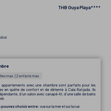
THB Guya Playa****
idéal.
mbre
ltes max. | 2 enfants max.
s appartements avec une chambre sont parfaits pour les
les en quête de confort et de détente à Cala Ratjada. Ils
pendante, d’un salon avec canapé-lit, d’une salle de bains
blé.
s pouvez choisir entre:
vue sur la mer et sur la rue