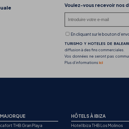
20-07-2026
Voulez-vous recevoir nos d
duale
Découvrez les food trucks de THB hotels et leu
offre gastronomique
En cliquant sur le bouton d’envo
TURISMO Y HOTELES DE BALEARE
diffusion à des fins commerciales.
Vos données ne seront pas communiq
Plus d’informations
ici
 MAJORQUE
HÔTELS À IBIZA
icafort THB Gran Playa
Hotel Ibiza THB Los Molinos