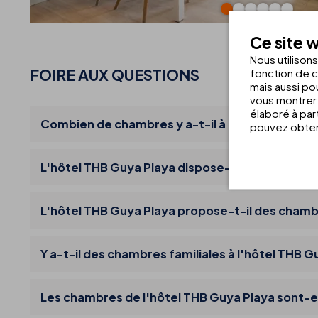
Ce site w
Nous utilison
FOIRE AUX QUESTIONS
fonction de c
mais aussi pou
vous montrer 
élaboré à par
Combien de chambres y a-t-il à l'hôtel THB Guy
pouvez obteni
L'hôtel THB Guya Playa dispose-t-il de chambr
L'hôtel THB Guya Playa propose-t-il des cha
Y a-t-il des chambres familiales à l'hôtel THB G
Les chambres de l'hôtel THB Guya Playa sont-el