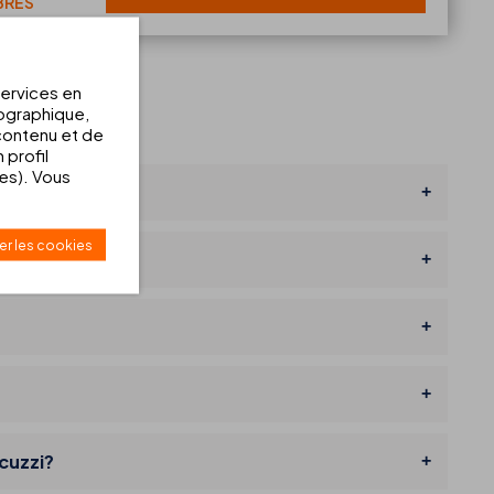
BRES
services en
éographique,
 contenu et de
 profil
ées). Vous
er les cookies
cuzzi?