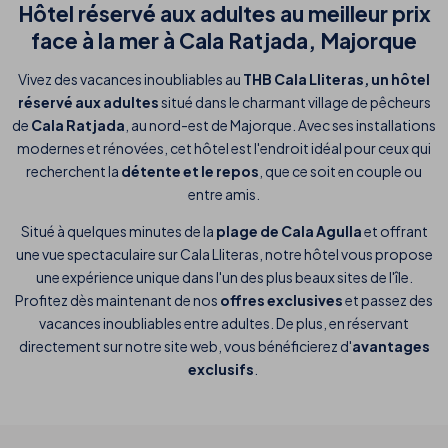
Hôtel réservé aux adultes au meilleur prix
face à la mer à Cala Ratjada, Majorque
Vivez des vacances inoubliables au
THB Cala Lliteras, un hôtel
réservé aux adultes
situé dans le charmant village de pêcheurs
de
Cala Ratjada
, au nord-est de Majorque. Avec ses installations
modernes et rénovées, cet hôtel est l'endroit idéal pour ceux qui
recherchent la
détente et le repos
, que ce soit en couple ou
entre amis.
Situé à quelques minutes de la
plage de Cala Agulla
et offrant
une vue spectaculaire sur Cala Lliteras, notre hôtel vous propose
une expérience unique dans l'un des plus beaux sites de l'île.
Profitez dès maintenant de nos
offres exclusives
et passez des
vacances inoubliables entre adultes. De plus, en réservant
directement sur notre site web, vous bénéficierez d'
avantages
exclusifs
.