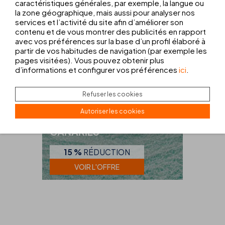
caractéristiques générales, par exemple, la langue ou
la zone géographique, mais aussi pour analyser nos
services et l’activité du site afin d’améliorer son
contenu et de vous montrer des publicités en rapport
avec vos préférences sur la base d’un profil élaboré à
partir de vos habitudes de navigation (par exemple les
pages visitées). Vous pouvez obtenir plus
d’informations et configurer vos préférences
ici
.
RÉSIDENTS
Refuser les cookies
OFFRE EXCLUSIVE
Autoriser les cookies
RÉSIDENTS : BALÉARES ET
CANARIES
15 %
RÉDUCTION
VOIR L'OFFRE