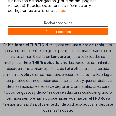
eliges qué deporte practicar!
tus hábitos de navegación (por ejemplo, páginas
visitadas). Puedes obtener más información y
configurar tus preferencias
aquí
.
¿Te apetece un partidito de tenis al atardecer o quizás un
emocionante encuentro de fútbol con amigos? En THB hotels no
te faltarán opciones para quemar energía y pasarlo en grande en
Rechazar cookies
nuestras
canchas deportivas
. Te alojes en
Mallorca o
Permitir cookies
Lanzarote
, encontrarás el deporte perfecto para ti.
En
Mallorca
, el
THB El Cid
te espera con una
pista de tenis
ideal
para un partido entre amigos o para perfeccionar tu saque con
vistas al mar. Si estás en
Lanzarote
, ¡las posibilidades se
multiplican! En el
THB Tropical Island
, las opciones son infinitas:
desde un emocionante partido de
fútbol
hasta una divertida
partida de
vóley
o un competitivo encuentro de
tenis
. Es el lugar
ideal para los que no pueden quedarse quietos y quieren disfrutar
de unas vacaciones llenas de deporte. Con instalaciones para
todos los gustos y deportes que se adaptan a cualquier grupo o
nivel, ¡aquí siempre hay algo que hacer! Además, en el
THB Royal
,
te espera una pista polivalente donde podrás practicar el deporte
que más te guste.