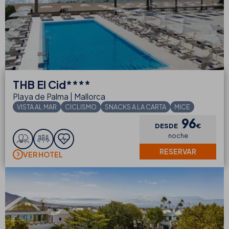
THB
El Cid****
Playa de Palma | Mallorca
VISTA AL MAR
CICLISMO
SNACKS A LA CARTA
MICE
96
DESDE
€
noche
RESERVAR
VER HOTEL