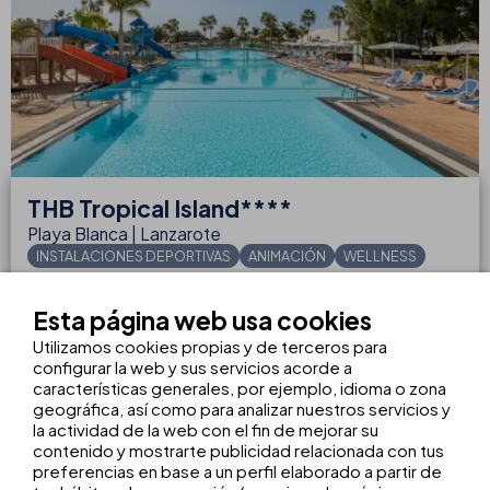
THB
Tropical Island****
Playa Blanca | Lanzarote
INSTALACIONES DEPORTIVAS
ANIMACIÓN
WELLNESS
110
DESDE
€
Esta página web usa cookies
noche
Utilizamos cookies propias y de terceros para
RESERVAR
VER HOTEL
configurar la web y sus servicios acorde a
características generales, por ejemplo, idioma o zona
geográfica, así como para analizar nuestros servicios y
la actividad de la web con el fin de mejorar su
contenido y mostrarte publicidad relacionada con tus
Desde tenis hasta fútbol y voley, ¡tú
preferencias en base a un perfil elaborado a partir de