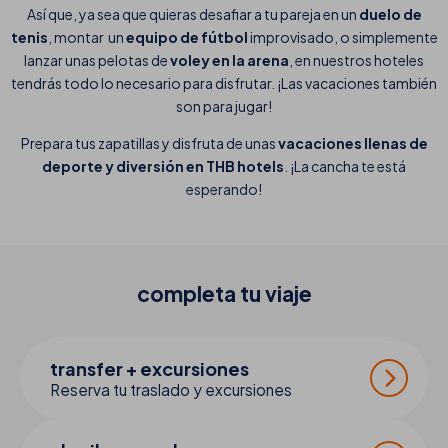
Así que, ya sea que quieras desafiar a tu pareja en un
duelo de
tenis
, montar un
equipo de fútbol
improvisado, o simplemente
lanzar unas pelotas de
voley en la arena
, en nuestros hoteles
tendrás todo lo necesario para disfrutar. ¡Las vacaciones también
son para jugar!
Prepara tus zapatillas y disfruta de unas
vacaciones llenas de
deporte y diversión en THB hotels
. ¡La cancha te está
esperando!
completa tu
viaje
transfer + excursiones
Reserva tu traslado y excursiones