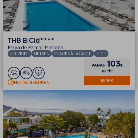
THB
El Cid****
Playa de Palma | Mallorca
ZEEZICHT
FIETSEN
SNACKS À LA CARTE
MICE
103
VANAF
€
nacht
BOEK
HOTEL BEKIJKEN