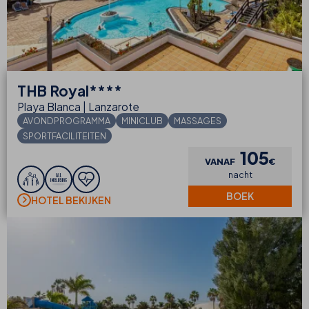
THB
Royal****
Playa Blanca | Lanzarote
AVONDPROGRAMMA
MINICLUB
MASSAGES
SPORTFACILITEITEN
105
VANAF
€
nacht
BOEK
HOTEL BEKIJKEN