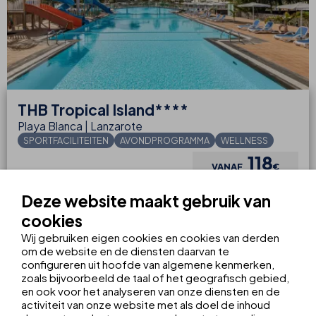
THB
Tropical Island****
Playa Blanca | Lanzarote
SPORTFACILITEITEN
AVONDPROGRAMMA
WELLNESS
118
VANAF
€
nacht
Deze website maakt gebruik van
BOEK
HOTEL BEKIJKEN
cookies
Wij gebruiken eigen cookies en cookies van derden
om de website en de diensten daarvan te
configureren uit hoofde van algemene kenmerken,
Van tennis tot voetbal tot volleybal, jij
zoals bijvoorbeeld de taal of het geografisch gebied,
en ook voor het analyseren van onze diensten en de
kiest welke sport je wilt beoefenen!
activiteit van onze website met als doel de inhoud