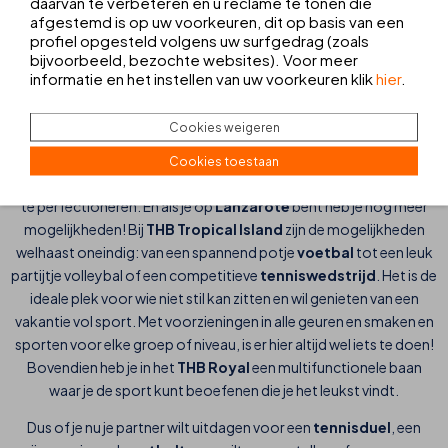
daarvan te verbeteren en u reclame te tonen die
Zin in een potje tennis bij zonsondergang of misschien een
afgestemd is op uw voorkeuren, dit op basis van een
spannende voetbalwedstrijd met vrienden? Bij THB hotels kan je
profiel opgesteld volgens uw surfgedrag (zoals
niet klagen over een gebrek aan mogelijkheden om energie te
bijvoorbeeld, bezochte websites). Voor meer
verbranden en een geweldige tijd te hebben op onze
informatie en het instellen van uw voorkeuren klik
hier
.
sportterreinen
. Of je nu op
Mallorca of Lanzarote
overnacht,
je kunt de sport die perfect voor jou is beoefenen.
Cookies weigeren
Op
Mallorca
heb je het
THB El Cid
met een
tennisbaan
ideaal is
Cookies toestaan
voor een potje met je vrienden of om met uitzicht op zee je service
te perfectioneren. En als je op
Lanzarote
bent heb je nog meer
mogelijkheden! Bij
THB Tropical Island
zijn de mogelijkheden
welhaast oneindig: van een spannend potje
voetbal
tot een leuk
partijtje volleybal of een competitieve
tenniswedstrijd
. Het is de
ideale plek voor wie niet stil kan zitten en wil genieten van een
vakantie vol sport. Met voorzieningen in alle geuren en smaken en
sporten voor elke groep of niveau, is er hier altijd wel iets te doen!
Bovendien heb je in het
THB Royal
een multifunctionele baan
waar je de sport kunt beoefenen die je het leukst vindt.
Dus of je nu je partner wilt uitdagen voor een
tennisduel
, een