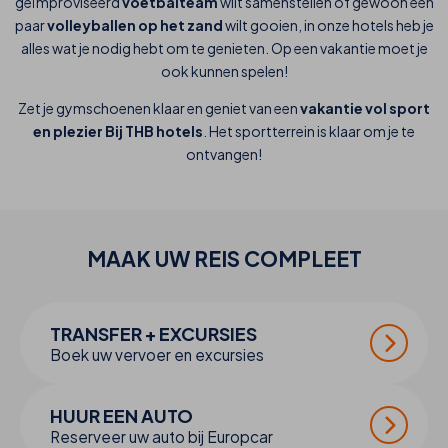
geïmproviseerd
voetbalteam
wilt samenstellen of gewoon een
paar
volleyballen
op het zand
wilt gooien, in onze hotels heb je
alles wat je nodig hebt om te genieten. Op een vakantie moet je
ook kunnen spelen!
Zet je gymschoenen klaar en geniet van een
vakantie vol sport
en plezier Bij THB hotels
. Het sportterrein is klaar om je te
ontvangen!
MAAK UW
REIS
COMPLEET
TRANSFER + EXCURSIES
Boek uw vervoer en excursies
HUUR EEN AUTO
Reserveer uw auto bij Europcar