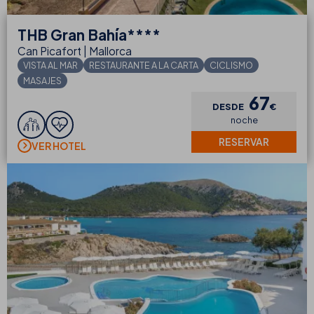
THB
Gran Bahía****
Can Picafort | Mallorca
VISTA AL MAR
RESTAURANTE A LA CARTA
CICLISMO
MASAJES
67
DESDE
€
noche
RESERVAR
VER HOTEL