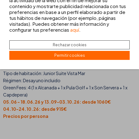
la actividad de la web con el fin de mejorar su
Noches: 7
contenido y mostrarte publicidad relacionada con tus
Tipo de habitación: Junior Suite Vista Mar
preferencias en base a un perfil elaborado a partir de
Régimen: Desayuno incluido
tus hábitos de navegación (por ejemplo, páginas
Green Fees: 5 (1 x Alcanada + 2 x Pula Golf + 1 x Son Servera + 1 x
visitadas). Puedes obtener más información y
configurar tus preferencias
aquí
.
Capdepera)
05.06 - 18.06.26 y 13.09 - 03.10.26: desde 1355€
04.10-24.10.26: desde 1136€
Rechazar cookies
Precios por persona
Permitir cookies
Noches: 5
Tipo de habitación: Junior Suite Vista Mar
Régimen: Desayuno incluido
Green Fees: 4 (1 x Alcanada + 1 x Pula Golf + 1 x Son Servera + 1 x
Capdepera)
05.06 - 18.06.26 y 13.09-03.10.26: desde 1060€
04.10-24.10.26: desde 915€
Precios por persona