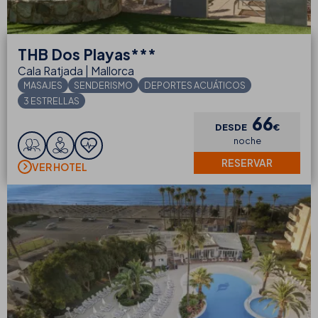
THB
Dos Playas***
Cala Ratjada | Mallorca
MASAJES
SENDERISMO
DEPORTES ACUÁTICOS
3 ESTRELLAS
66
DESDE
€
noche
RESERVAR
VER HOTEL