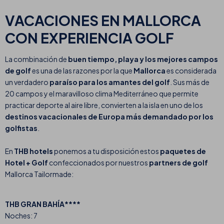
VACACIONES EN MALLORCA
CON EXPERIENCIA GOLF
La combinación de
buen tiempo, playa y los mejores campos
de golf
es una de las razones por la que
Mallorca
es considerada
un verdadero
paraíso para los amantes del golf
. Sus más de
20 campos y el maravilloso clima Mediterráneo que permite
practicar deporte al aire libre, convierten a la isla en uno de los
destinos vacacionales de Europa más demandado por los
golfistas
.
En
THB hotels
ponemos a tu disposición estos
paquetes de
Hotel + Golf
confeccionados por nuestros
partners de golf
Mallorca Tailormade:
THB GRAN BAHÍA****
Noches: 7