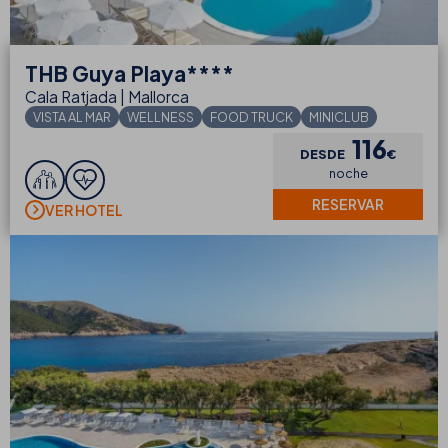
THB
Guya Playa****
Cala Ratjada | Mallorca
VISTA AL MAR
WELLNESS
FOOD TRUCK
MINICLUB
116
DESDE
€
noche
RESERVAR
VER HOTEL