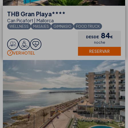
THB
Gran Playa****
Can Picafort | Mallorca
WELLNESS
MASAJES
GIMNASIO
FOOD TRUCK
84
DESDE
€
noche
RESERVAR
VER HOTEL