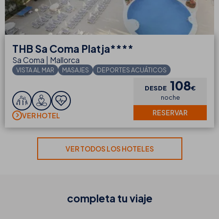
THB
Sa Coma Platja****
Sa Coma | Mallorca
VISTA AL MAR
MASAJES
DEPORTES ACUÁTICOS
108
DESDE
€
noche
RESERVAR
VER HOTEL
VER TODOS LOS HOTELES
completa tu
viaje