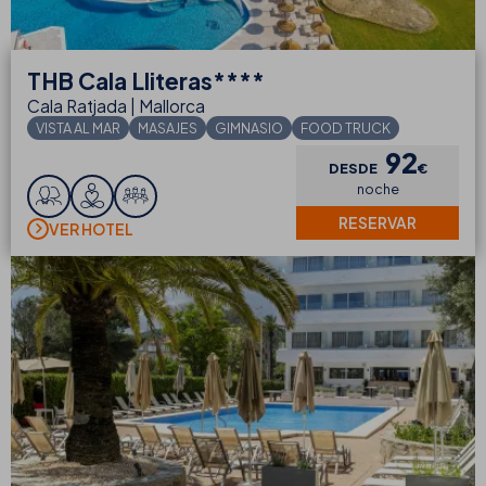
THB
Cala Lliteras****
Cala Ratjada | Mallorca
VISTA AL MAR
MASAJES
GIMNASIO
FOOD TRUCK
92
DESDE
€
noche
RESERVAR
VER HOTEL