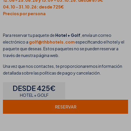
12.06 - 25.06.26 y 13.09 - 03.10.26: desde 875€
04.10 - 31.10.26: desde 725€
Precios por persona
Para reservar tu paquete de
Hotel + Golf
, envía un correo
electrónico a
golf@thbhotels.com
especificando el hotel y el
paquete que deseas. Estos paquetes no se pueden reservar a
través de nuestra página web.
Una vez que nos contactes, te proporcionaremos información
detallada sobre las políticas de pago y cancelación.
DESDE 425€
HOTEL + GOLF
RESERVAR