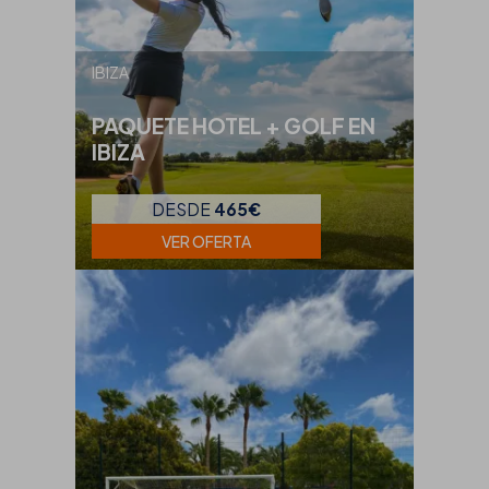
IBIZA
PAQUETE HOTEL + GOLF EN
IBIZA
DESDE
465€
VER OFERTA