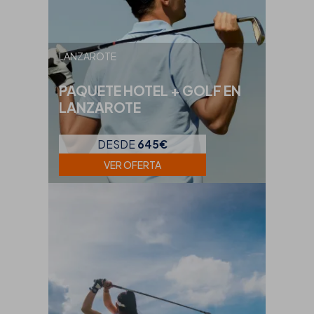
LANZAROTE
PAQUETE HOTEL + GOLF EN
LANZAROTE
DESDE
645€
VER OFERTA