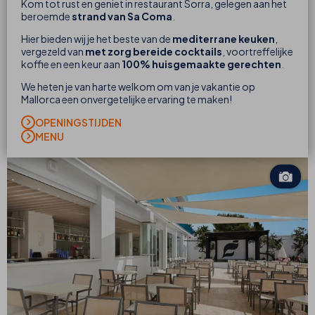
Kom tot rust en geniet in restaurant Sorra, gelegen aan het
beroemde
strand van Sa Coma
.
Hier bieden wij je het beste van de
mediterrane keuken
,
vergezeld van
met zorg bereide cocktails
, voortreffelijke
koffie en een keur aan
100% huisgemaakte gerechten
.
We heten je van harte welkom om van je vakantie op
Mallorca een onvergetelijke ervaring te maken!
OPENINGSTIJDEN
MENU