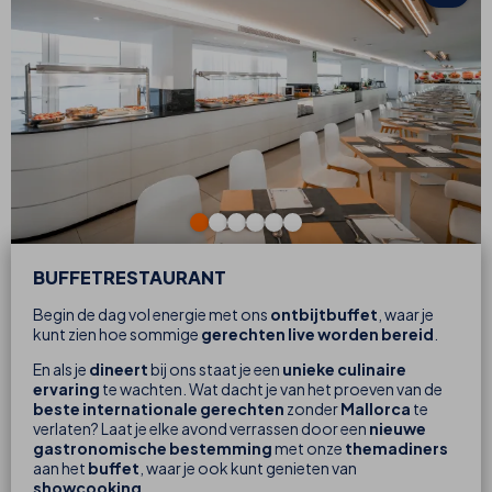
BUFFETRESTAURANT
Begin de dag vol energie met ons
ontbijtbuffet
, waar je
kunt zien hoe sommige
gerechten live worden bereid
.
En als je
dineert
bij ons staat je een
unieke culinaire
ervaring
te wachten. Wat dacht je van het proeven van de
beste internationale gerechten
zonder
Mallorca
te
verlaten? Laat je elke avond verrassen door een
nieuwe
gastronomische bestemming
met onze
themadiners
aan het
buffet
, waar je ook kunt genieten van
showcooking
.