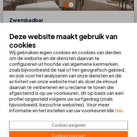
Zwembadbar
Je hebt een
bar aan de rand van het strand
. Hier kun je je
Deze website maakt gebruik van
prima vermaken met een
mix van goede muziek
,
goede
sfeer
en een
prachtig uitzicht
op het
terras
en de
tuin
.
cookies
Onze
toegewijde professionals
zorgen ervoor dat het je
Wij gebruiken eigen cookies en cookies van derden
aan niets ontbreekt. Of je nou 's middags een
klein hapje
om de website en de diensten daarvan te
wilt eten of een perfecte
cocktail
wilt drinken, het team van
configureren uit hoofde van algemene kenmerken,
de
zwembadbar
staat voor je klaar.
zoals bijvoorbeeld de taal of het geografisch gebied,
en ook voor het analyseren van onze diensten en de
OPENINGSTIJDEN
activiteit van onze website met als doel de inhoud
MENU
daarvan te verbeteren en u reclame te tonen die
afgestemd is op uw voorkeuren, dit op basis van een
profiel opgesteld volgens uw surfgedrag (zoals
bijvoorbeeld, bezochte websites). Voor meer
informatie en het instellen van uw voorkeuren klik
hier
.
ACCOMMODATIEVOORZIENINGEN OP
MAAT VOOR JOU
Cookies weigeren
ALLE ZIEN
Cookies toestaan