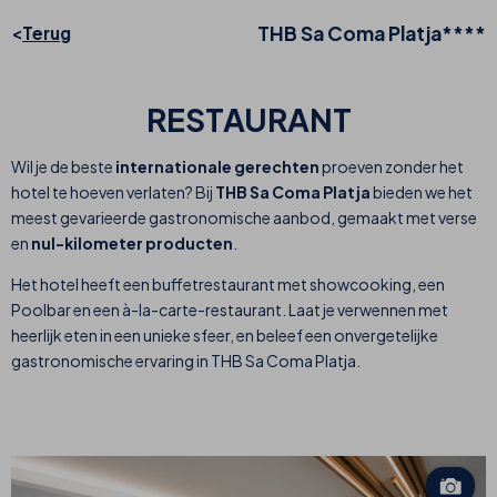
THB Sa Coma Platja****
Terug
RESTAURANT
Wil je de beste
internationale gerechten
proeven zonder het
hotel te hoeven verlaten? Bij
THB Sa Coma Platja
bieden we het
meest gevarieerde gastronomische aanbod, gemaakt met verse
en
nul-kilometer producten
.
Het hotel heeft een buffetrestaurant met showcooking, een
Poolbar en een à-la-carte-restaurant. Laat je verwennen met
heerlijk eten in een unieke sfeer, en beleef een onvergetelijke
gastronomische ervaring in THB Sa Coma Platja.